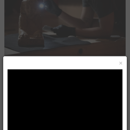
×
奇美博物館《埃及之王：法老》280件真跡鉅獻