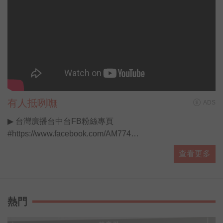
有人抵咧嘸
ADS
▶ 台灣廣播台中台FB粉絲專頁
#https://www.facebook.com/AM774
▶ 有人抵咧嘸FB粉絲專頁
查看更多
#https://www.facebook.com/AnybodyHereA...
▶ 有人抵咧嘸 播客 #https://ppt.cc/fUa1mx
每週日晚上11點歡迎收聽台灣廣播 AM774，用最多元豐富
的選擇，陪伴你的每星期。
熱門
#開啟直播小鈴鐺不漏掉最新消息