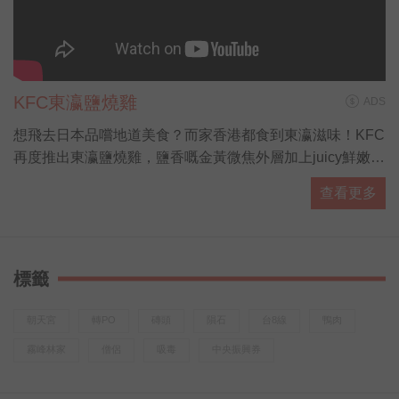
KFC東瀛鹽燒雞
ADS
想飛去日本品嚐地道美食？而家香港都食到東瀛滋味！KFC
再度推出東瀛鹽燒雞，鹽香嘅金黃微焦外層加上juicy鮮嫩雞
肉，大啖食雞再飲杯勁解渴嘅粉紅白桃梳打，配埋抹茶紅豆
查看更多
新地勁滿足！有「營」人士都有選擇，全新東瀛蕎麥麵同田
園沙律，熱量低營養高，夠晒健康又好味！而家去 KFC 專
頁仲有得拎期間限定coupon，食東瀛鹽燒雞桶餐仲送多2隻
巴辣香雞翼，即刻約埋班friend去食雞先！(
標籤
http://bit.ly/KFCGrilledjpcoupon19 )
朝天宮
轉PO
磚頭
隕石
台8線
鴨肉
霧峰林家
僧侶
吸毒
中央振興券