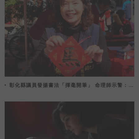
彰化縣議員發揚書法「揮毫開筆」 命理師示警：不
能貼這字