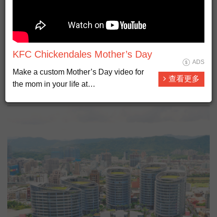
KFC Chickendales Mother’s Day
ADS
Make a custom Mother’s Day video for
查看更多
黎智英遭重判20年 華爾街社論:示警台灣
the mom in your life at
CHICKENDALES.COM. Then head on
over to KFC and let the Colonel do the
cooking with our brand new Cinnabon
Dessert Biscuits, available start