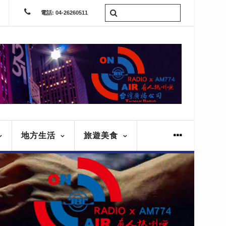
電話: 04-26260511
地方生活
旅遊美食