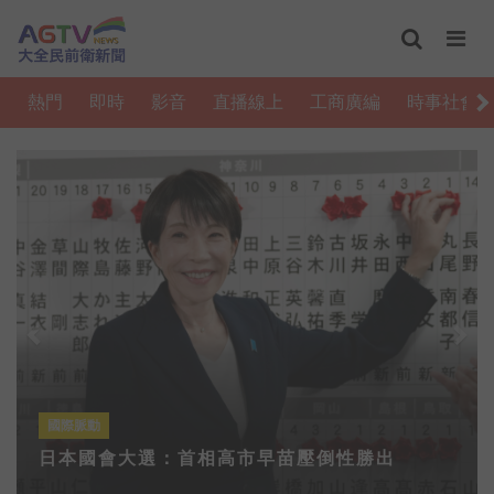
熱門
即時
影音
直播線上
工商廣編
時事社會
Previous
Nex
國際脈動
日本國會大選：首相高市早苗壓倒性勝出