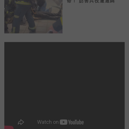
命！ 妨害兵役遭通緝