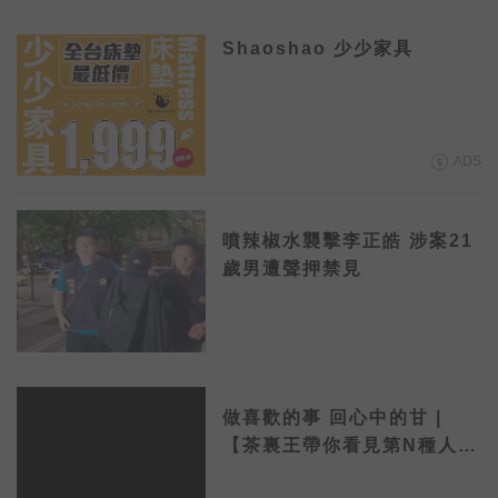
Shaoshao 少少家具
ADS
噴辣椒水襲擊李正皓 涉案21
歲男遭聲押禁見
做喜歡的事 回心中的甘 |
【茶裏王帶你看見第N種人
生】