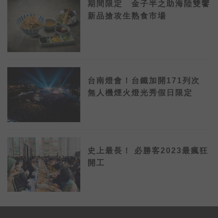
期間限定 金子半之助海陸雙饗
http://bit.ly/KFCGrilledjpcoupon19 )
新品搶攻生熟食市場
台南燈會！台鐵加開171列次
無人機煙火燈光秀假日限定
史上最長！ 必勝客2023最瘋狂
開工