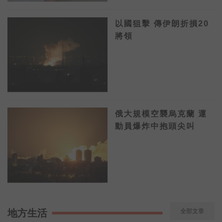
以國狙擊 傳伊朗折損20
將領
俄大規模空襲烏克蘭 運
動員爆炸中抱頭尖叫
地方生活
全部文章