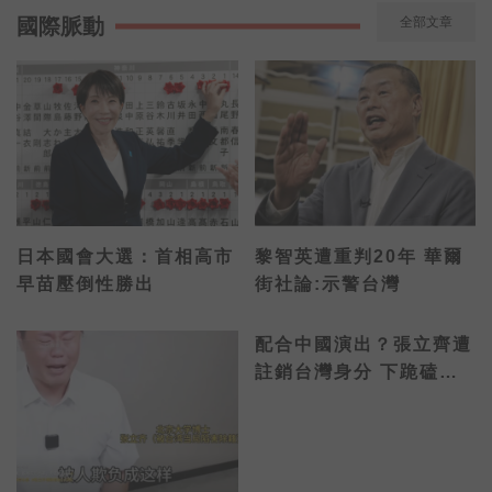
國際脈動
全部文章
日本國會大選：首相高市
黎智英遭重判20年 華爾
早苗壓倒性勝出
街社論:示警台灣
配合中國演出？張立齊遭
註銷台灣身分 下跪磕頭
喊「對不起阿嬤」