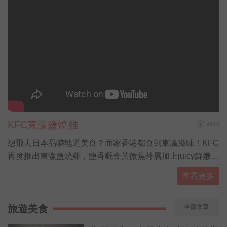
KFC東瀛鹽燒雞
ADS
想飛去日本品嚐地道美食？而家香港都食到東瀛滋味！KFC
再度推出東瀛鹽燒雞，鹽香嘅金黃微焦外層加上juicy鮮嫩雞
肉，大啖食雞再飲杯勁解渴嘅粉紅白桃梳打，配埋抹茶紅豆
查看更多
新地勁滿足！有「營」人士都有選擇，全新東瀛蕎麥麵同田
園沙律，熱量低營養高，夠晒健康又好味！而家去 KFC 專
頁仲有得拎期間限定coupon，食東瀛鹽燒雞桶餐仲送多2隻
旅遊美食
全部文章
巴辣香雞翼，即刻約埋班friend去食雞先！(