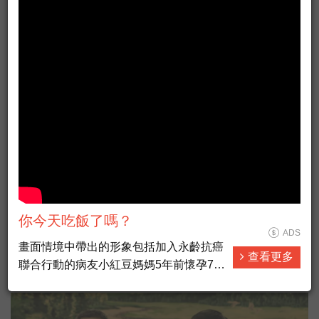
IKEA 2021 新型錄上市廣告影片 【貓
ADS
媽篇】
「IKEA目錄宣布走入歷史...」12月7日，瑞
查看更多
你今天吃飯了嗎？
典宜家家具（IKEA）正式宣布，將停止刊印
ADS
IKEA家具的「年度家具目錄」（The IKEA
畫面情境中帶出的形象包括加入永齡抗癌
查看更多
Catalogue），10月剛上市的2021年目錄，
聯合行動的病友小紅豆媽媽5年前懷孕7個
政治經濟
全部文章
將成為歷史上「最後一本目錄」。圖為2021
月時，發現罹患乳癌，過程中抵抗病魔、
年號的末代目錄。
不放棄希望，最終順利的產下可愛的女
兒，控制了病情，現在孩子已經五歲了。