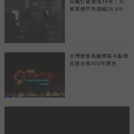
台鐵打破凍漲30年！火
車票價平均漲幅26.8%
台灣燈會高鐵燈區今點燈
見證台南400年歷史