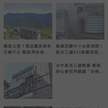
國旅太貴？雲品董座發長
氣爆恐釀中小企業倒閉！
文喊不公 觀旅局加強管
新光三越833家廠商面臨
理
危機
台中新光三越氣爆 建築
師公會初判建議「全棟封
館」