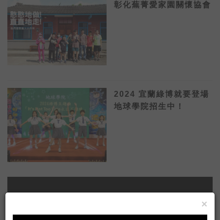
彰化蕪菁愛家園關懷協會
2024 宜蘭綠博就要登場
地球學院招生中！
×