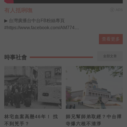
有人抵咧嘸
ADS
▶ 台灣廣播台中台FB粉絲專頁
#https://www.facebook.com/AM774
▶ 有人抵咧嘸FB粉絲專頁
查看更多
#https://www.facebook.com/AnybodyHereA...
▶ 有人抵咧嘸 播客 #https://ppt.cc/fUa1mx
每週日晚上11點歡迎收聽台灣廣播 AM774，用最多元豐富
時事社會
全部文章
的選擇，陪伴你的每星期。
#開啟直播小鈴鐺不漏掉最新消息
林宅血案高懸46年！ 找
師兄幫師弟取經？中台禪
不到兇手？
寺爆六根不清淨