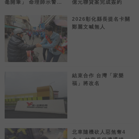
毫開筆」 命理師示警：
億元聯貸案完成簽約
不能貼這字
2026彰化縣長提名卡關
鄭麗文喊無人
結束合作 台灣「家樂
福」將改名
北車隨機砍人惡煞奪4