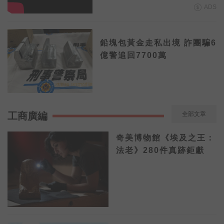
ADS
鉛塊包黃金走私出境 詐團騙6
億警追回7700萬
工商廣編
全部文章
奇美博物館《埃及之王：
法老》280件真跡鉅獻