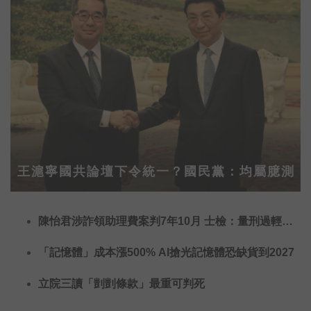
小紅豆媽媽最近加入了永齡的臨床研究計
劃，希望能透過她的基因，幫助醫師們從
她所經歷的治療，為醫學找到一些線索，
也希望未來有一天，和她一樣的病人，可
以有更多的証據指引治療，減少不必要的
治療副作用。
王滬寧國共論壇下令統一？國民黨：均屬臆測
陳怡君涉詐領助理費案判7年10月 士檢：量刑過輕已
提上訴
「記憶體」成本漲500% AI搶光記憶體恐缺貨到2027
立院三讀「剴剴條款」最重可判死