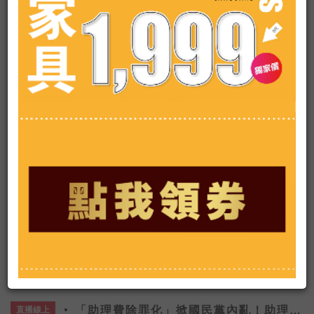
2021麥當勞麥擱睏起床舞
ADS
為鼓勵民眾享受美好的早晨時光，台灣麥當
查看更多
勞攜手「早餐小隊長」盧廣仲合作設計推出
「麥擱睏起床舞」，以輕快的節奏與簡單易
學的舞步，號召全民早晨動起來，麥粉跟小
隊長一起跳「麥擱睏起床舞」，上傳IG還能
「助理費除罪化」掀國民黨內亂！助理集
直播線上