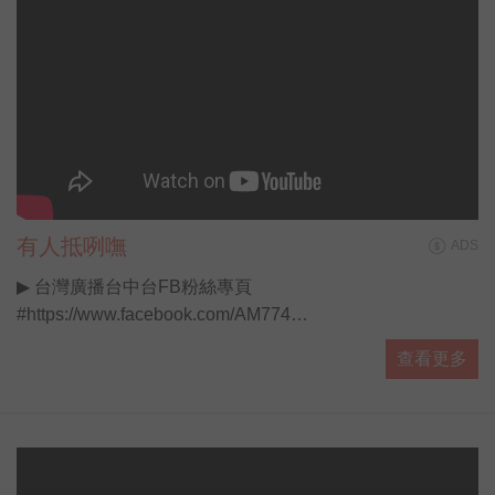
有人抵咧嘸
ADS
▶ 台灣廣播台中台FB粉絲專頁
#https://www.facebook.com/AM774
▶ 有人抵咧嘸FB粉絲專頁
查看更多
#https://www.facebook.com/AnybodyHereA...
▶ 有人抵咧嘸 播客 #https://ppt.cc/fUa1mx
每週日晚上11點歡迎收聽台灣廣播 AM774，用最多元豐富
的選擇，陪伴你的每星期。
#開啟直播小鈴鐺不漏掉最新消息