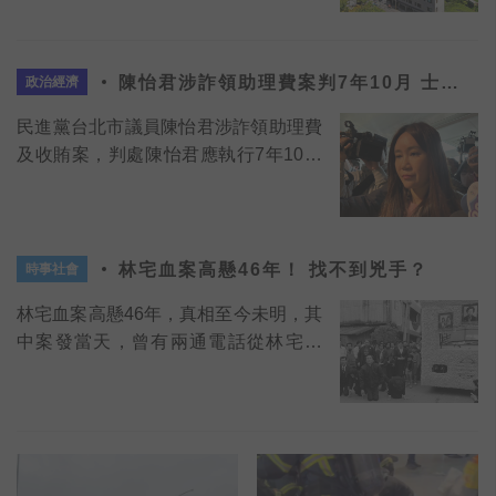
陳怡君涉詐領助理費案判7年10月 士
政治經濟
檢：量刑過輕已提上訴
民進黨台北市議員陳怡君涉詐領助理費
及收賄案，判處陳怡君應執行7年10月
徒刑，褫奪公權5年
林宅血案高懸46年！ 找不到兇手？
時事社會
林宅血案高懸46年，真相至今未明，其
中案發當天，曾有兩通電話從林宅撥
出，被視為追凶關鍵！