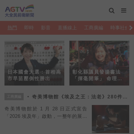
熱門
即時
影音
直播線上
工商廣編
時事社會
日本國會大選：首相高
彰化縣議員發揚書法
市早苗壓倒性勝出
「揮毫開筆」 命理師
示警：不能貼這字
奇美博物館《埃及之王：法老》280件真
工商廣編
跡鉅獻
奇美博物館於 1 月 28 日正式宣告
「2026 埃及年」啟動，一整年的展覽
檔期自 2026 年 1 月 29 日起至 2027 年
1 月 10 日止。