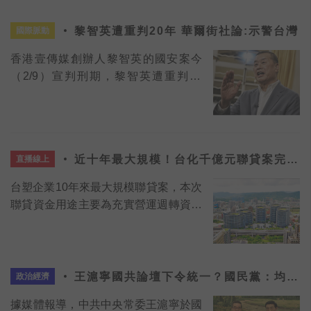
黎智英遭重判20年 華爾街社論:示警台灣
國際脈動
香港壹傳媒創辦人黎智英的國安案今
（2/9）宣判刑期，黎智英遭重判20
年，其餘8名被告則被判6至10年不等。
BBC報導指，黎智英被判20年，是《國
家安全法》實施以來判處的最重刑期。
近十年最大規模！台化千億元聯貸案完成
直播線上
簽約
台塑企業10年來最大規模聯貸案，本次
聯貸資金用途主要為充實營運週轉資金
暨償還既有負債，同時連結ESG永續績
效指標及財務指標相關授信條件。
王滬寧國共論壇下令統一？國民黨：均屬
政治經濟
臆測
據媒體報導，中共中央常委王滬寧於國