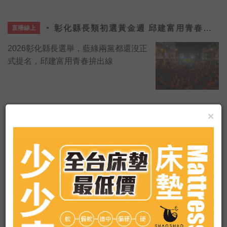
彰化縣長類初選黃金週 邱建富用青春拚
直播線上
出線
2026彰化縣長選舉，藍綠兩黨都還沒正
式提名，邱建富用青春拚出線
國台辦遭台記者嗆爆！學者揭他戳破國民
直播線上
×
黨騙局
中國國台辦發言人陳斌華昨（10）日抨
擊台灣禁止小紅書是「反民主」