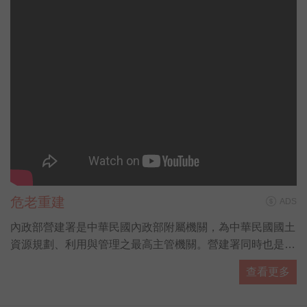
危老重建
ADS
內政部營建署是中華民國內政部附屬機關，為中華民國國土
資源規劃、利用與管理之最高主管機關。營建署同時也是各
國家公園的主管機關，由國家公園組負責掌管。
查看更多