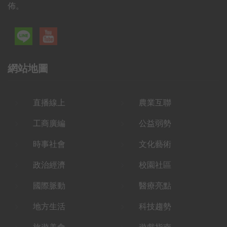
佈。
網站地圖
直播線上
農業互聯
工商廣編
公益弱勢
時事社會
文化藝術
政治經濟
校園社區
國際脈動
醫療亮點
地方生活
科技趨勢