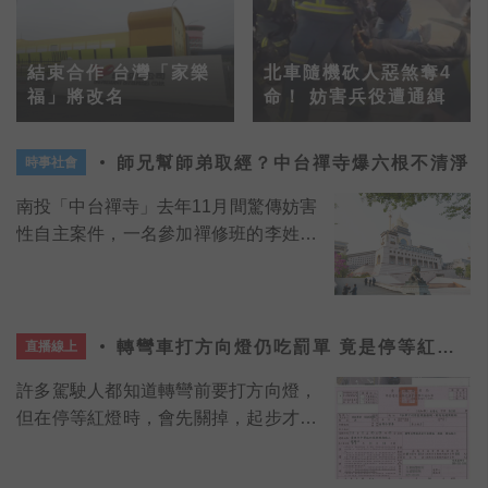
結束合作 台灣「家樂
北車隨機砍人惡煞奪4
福」將改名
命！ 妨害兵役遭通緝
師兄幫師弟取經？中台禪寺爆六根不清淨
時事社會
南投「中台禪寺」去年11月間驚傳妨害
性自主案件，一名參加禪修班的李姓男
子竟對同禪修班的師弟伸狼爪
轉彎車打方向燈仍吃罰單 竟是停等紅燈
直播線上
時關掉
許多駕駛人都知道轉彎前要打方向燈，
但在停等紅燈時，會先關掉，起步才重
新打方向燈，可能因此吃上罰單。