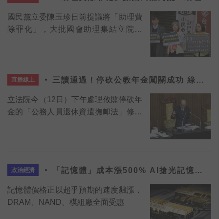
抽30天份免費早餐。
結嗆：不要講幹話
國民黨立委陳玉珍日前提議將「助理費
除罪化」，大批國會助理集結立院抗
議，才終於承諾提「助理費除罪」修正
案
三讀通過！停砍公教年金闖關成功 綠營
直播線上
揭「每位國民扛3萬」
立法院今（12日）下午處理攸關停砍年
金的「公務人員退休資遣撫卹法」修正
案，藍營人數優勢，讓該案三讀闖關成
功。
「記憶體」成本漲500% AI搶光記憶體
政治經濟
恐缺貨到2027
記憶體價格正以超乎預期的速度飆漲，
DRAM、NAND、模組廠全面受惠