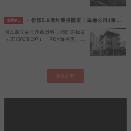
得標5.9億炸藥採購案！馬桶公司1數據
直播線上
超慘烈
國民黨立委王鴻薇爆料，國防部標案
（JE15005L097）「RDX海掃更」採
購決標金額高達5.9億元
更多新聞