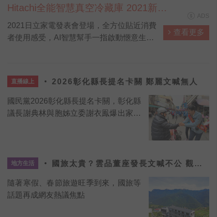
Hitachi全能智慧真空冷藏庫 2021新鮮
ADS
不妥協篇 完整版
2021日立家電發表會登場，全方位貼近消費
查看更多
者使用感受，AI智慧幫手一指啟動愜意生
活，讓料理、洗衣、清掃都能一指輕鬆搞
定，省下來的時間可以陪伴更重要的家人！
此外，面對環境的考驗，日立家電也推出具
2026彰化縣長提名卡關 鄭麗文喊無人
直播線上
有防疫功能的洗衣機與冰箱，成為全場焦
點！
國民黨2026彰化縣長提名卡關，彰化縣
議長謝典林與胞姊立委謝衣鳯爆出家族
內鬨，另有是彰化縣前副縣長柯呈枋，
前副縣長洪榮章也爭取提名。
國旅太貴？雲品董座發長文喊不公 觀旅
地方生活
局加強管理
隨著寒假、春節旅遊旺季到來，國旅等
話題再成網友熱議焦點