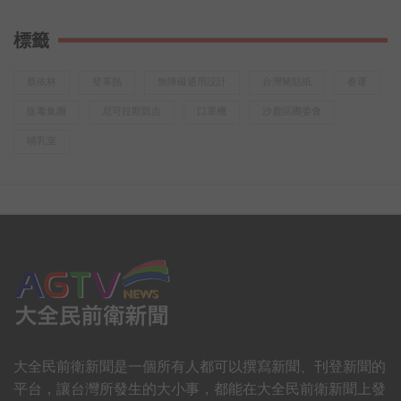
標籤
蔡依林
登革熱
無障礙通用設計
台灣豬貼紙
春運
販毒集團
尼可拉斯凱吉
口罩機
沙鹿區團委會
哺乳室
大全民前衛新聞是一個所有人都可以撰寫新聞、刊登新聞的
平台，讓台灣所發生的大小事，都能在大全民前衛新聞上發