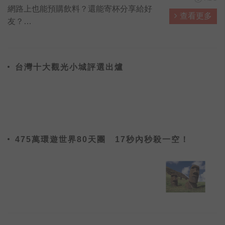
網路上也能預購飲料？還能寄杯分享給好
查看更多
友？
來Juicy Store，發現飲料的更多種可能❤❤
炎炎夏日，街道上幾乎可見人人手上拿一杯
手搖飲料，根據資料顯示，台灣人1年就喝
台灣十大觀光小城評選出爐
掉500億元的手搖飲料，農委會農糧署為鼓
勵手搖飲料業者，能將台灣在地水果納入原
料之一，促進水果消費及加值運用，今（9
日）特別舉辦「台灣水果手搖飲料比賽」，
以國產香蕉、紅龍果為主要原料開發新飲
品，分兩階段
475萬環遊世界80天團 17秒內秒殺一空！