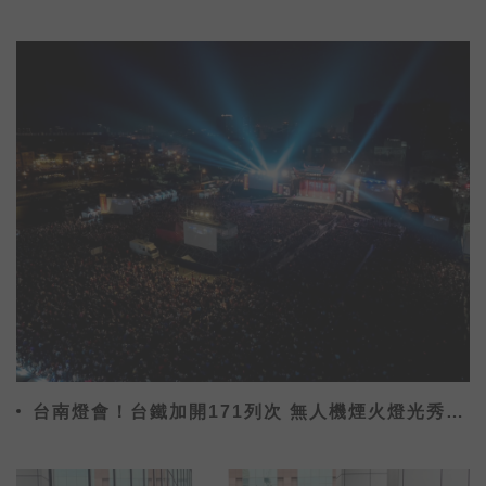
場
台南燈會！台鐵加開171列次 無人機煙火燈光秀假
日限定