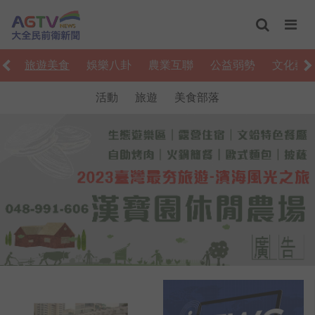
活
旅遊美食
娛樂八卦
農業互聯
公益弱勢
文化藝
活動
旅遊
美食部落