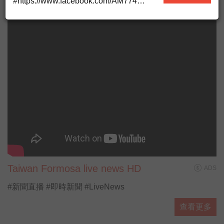
#https://www.facebook.com/AM774
▶ 有人抵咧嘸FB粉絲專頁
#https://www.facebook.com/AnybodyHereA...
▶ 有人抵咧嘸 播客
#https://ppt.cc/fUa1mx
每週日晚上11點歡迎收聽台灣廣播
AM774，用最多元豐富的選擇，陪伴你的
每星期。
#開啟直播小鈴鐺不漏掉最新消息
Taiwan Formosa live news HD
ADS
#新聞直播 #即時新聞 #LiveNews
查看更多