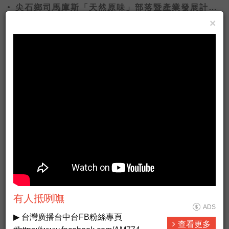
尖石鄉司馬庫斯「天然原味」部落暨產業發展計畫
開跑
×
大陸旅遊變貴了！觀光景點票價全面調整最高漲幅
60%
更多新聞
有人抵咧嘸
ADS
▶ 台灣廣播台中台FB粉絲專頁
查看更多