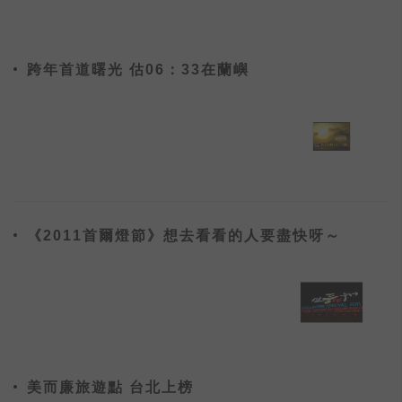
跨年首道曙光 估06：33在蘭嶼
《2011首爾燈節》想去看看的人要盡快呀～
美而廉旅遊點 台北上榜