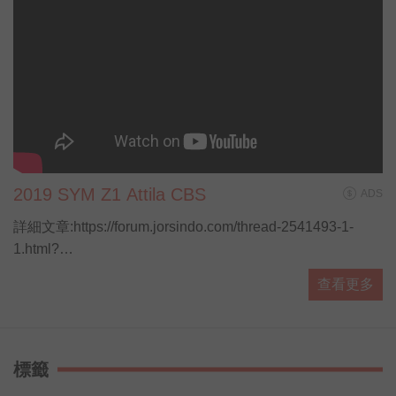
2019 SYM Z1 Attila CBS
ADS
詳細文章:https://forum.jorsindo.com/thread-2541493-1-
1.html?
utm_source=youtube&amp;amp;utm_medium=YTmesg&amp
查看更多
標籤