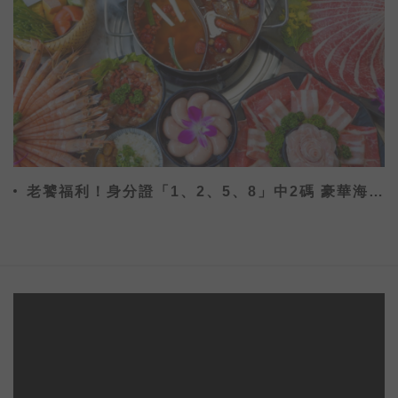
老饕福利！身分證「1、2、5、8」中2碼 豪華海鮮
免費吃到飽