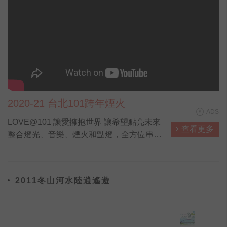
2020-21 台北101跨年煙火
ADS
LOVE@101 讓愛擁抱世界 讓希望點亮未來
查看更多
整合燈光、音樂、煙火和點燈，全方位串聯
與展演
2011冬山河水陸逍遙遊