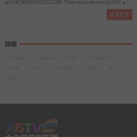
at CHICKENDALES.COM. Then head on over to KFC and
let the Colonel do the cooking with our brand new
查看更多
Cinnabon Dessert Biscuits, available start
標籤
逢甲商圈
沙烏地阿拉伯
民眾黨
2020總統大選
白鴻森
北大武山
中央印製廠
涂醒哲
龍井
戳破