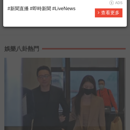
▶ 台灣廣播台中台FB粉絲專頁
ADS
#新聞直播 #即時新聞 #LiveNews
#https://www.facebook.com/AM774
查看更多
▶ 有人抵咧嘸FB粉絲專頁
查看更多
#https://www.facebook.com/AnybodyHereA...
▶ 有人抵咧嘸 播客 #https://ppt.cc/fUa1mx
每週日晚上11點歡迎收聽台灣廣播 AM774，用最多元豐富
的選擇，陪伴你的每星期。
娛樂八卦熱門
#開啟直播小鈴鐺不漏掉最新消息