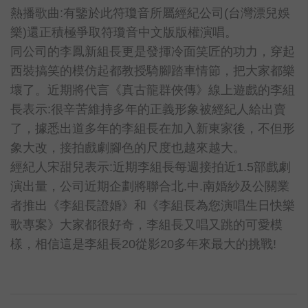
熱播歌曲:有鑒於此符瓊音所屬經紀公司(台灣漂兒娛
樂)還正積極爭取符瓊音中文版版權演唱。
同公司的李鳳新組長更是發揮冷面笑匠的功力，穿起
西裝搞笑的模仿起都教授騎腳踏車情節，把大家都樂
壞了。近期將代言《真古龍群俠傳》線上遊戲的李組
長表示:很辛苦維持多年的正義形象被經紀人給出賣
了，據悉出道多年的李組長在加入新東家後，不但形
象大改，接拍戲劇腳色的尺度也越來越大。
經紀人宋甜兒表示:近期李組長每週接拍近1.5部戲劇
演出量，公司近期企劃將聯合北.中.南婚紗及公關業
者推出《李組長證婚》和《李組長為您演唱生日快樂
歌專案》大家都很好奇，李組長又唱又跳的可愛模
樣，相信這是李組長20從影20多年來最大的挑戰!