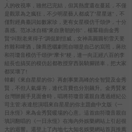
人的收視率，雖然已完結，但其熱度還在蔓延，不僅
是觀眾為之瘋狂，不少明星藝人都成了“星星迷”，不
僅對經典臺詞如數家珍，更有女星模仿千頌伊，十分
喜感。范冰冰自稱“來自唐朝的你”，楊冪藉由金秀
賢“叫獸老來得子”調侃劉愷威，女神高圓圓初雪天要
炸雞和啤酒，陳喬恩曬劇照自嘲是自己的寫照，蔣欣
和符瓊音模仿千頌伊“摩卡”梗，連一向正經八百的李
組長也搞笑的模仿起都教授穿西裝騎腳踏車，把大家
都笑壞了!
韓劇《來自星星的你》再創事業高峰的全智賢及金秀
賢，不但人氣爆夯，連代言費也分別飆升。金秀賢來
台灣辦握手見面會時，唱將符瓊音還親自透過經紀公
司主管:表達想演唱來自星星的你主題曲中文版《一
日永恆》來為金秀賢暖場的心意。這首由符瓊音親自
填詞翻唱的《一日永恆》在海內外娛樂網站上引起很
大的迴響。還登上了內地七大知名娛樂網站首頁推薦