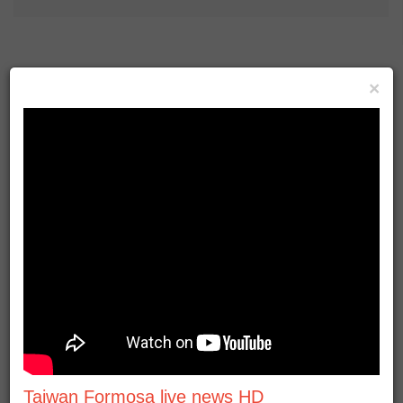
×
有人抵咧嘸
ADS
Taiwan Formosa live news HD