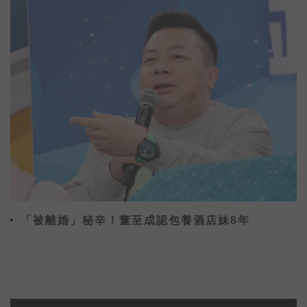
「被離婚」秘辛！董至成認包養酒店妹8年