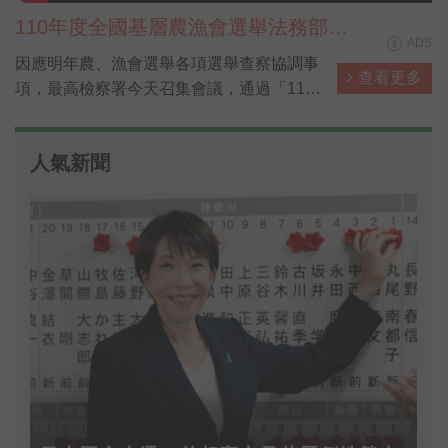
110年度全國基層農漁會選舉法務部反
ADS
賄選宣導 30秒電視廣告短片 國語版
因應明年農、漁會選舉各項選舉查察協調事
查看更多
項，最高檢察署今天召集會議，通過「110
年農漁會選舉查察原則」供檢警等遵循辦
理，總長江惠民說，應合作杜絕賄選、假訊
人氣新聞
息介入選舉。