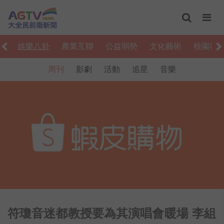
食
娛樂八卦
農業互聯
公益弱勢
文化藝術
校園社
周刊
影劇
活動
追星
音樂
符瓊音迷都教授要為其演唱會暖場 李組