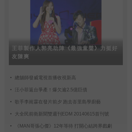
王菲製作人郭亮助陣《最強童聲》力挺好
友陳爽
總舖師發威電視首播收視新高
汪小菲返台爭產！爆欠逾2.5億巨債
歌手李崗霖在發片前夕 跑去峇里島學廚藝
大全民前衛新聞雙週刊EDM 20140615首刊號
《MAN哥張心傑》12年等待 打開心結跨界戲劇