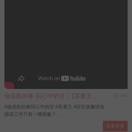
做喜歡的事 回心中的甘 |【茶裏王帶
ADS
你看見第N種人生】
#做喜歡的事回心中的甘 #茶裏王 #回甘就像現泡
誰說工作只有一種樣貌？
誰說人生只有一種味道？
查看更多