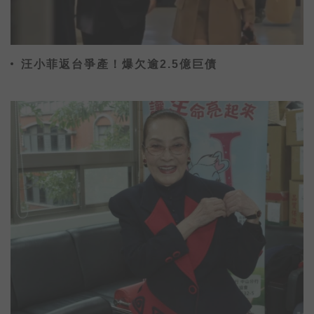
汪小菲返台爭產！爆欠逾2.5億巨債