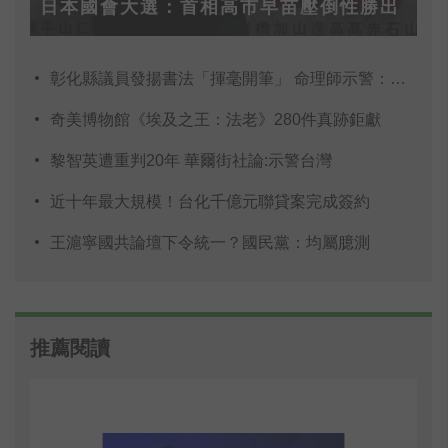
日本國會大選：首相高市早苗壓倒性勝出
彰化縣議員發揚書法「揮毫開筆」 命理師示警：不
奇美博物館《埃及之王：法老》280件真跡鉅獻
黎智英遭重判20年 華爾街社論:示警台灣
近十年最大規模！台化千億元聯貸案完成簽約
王滬寧國共論壇下令統一？國民黨：均屬臆測
推薦閱讀