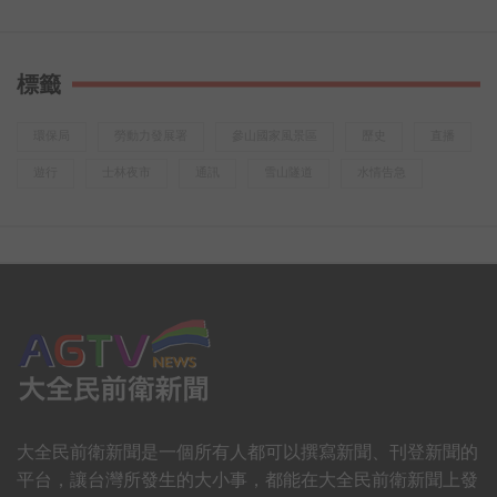
當新興職業越來越多元，工作不再只有單一的「辦公室形
式」
新世代年輕人在找一份工作，也在找自己「喜歡的事」
標籤
想知道他們到底嚮往怎樣的人生？
喝口茶聽聽他們的真實故事
環保局
勞動力發展署
參山國家風景區
歷史
直播
或許，你也能發現……
遊行
士林夜市
通訊
雪山隧道
水情告急
有一種回甘，不只在味蕾裡更在心裡
「做喜歡的事，回心中的甘」
大全民前衛新聞是一個所有人都可以撰寫新聞、刊登新聞的
平台，讓台灣所發生的大小事，都能在大全民前衛新聞上發