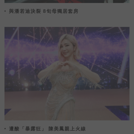
與潘若迪決裂 8旬母獨居套房
遭酸「暴露狂」 陳美鳳親上火線