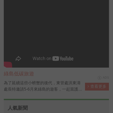
綠島低碳旅遊
ADS
為了延續這些小螃蟹的後代，東管處洪東濤
查看更多
處長特邀請5-6月來綠島的遊客，一起當護蟹
俠客，用你小小手掌心幫陸蟹媽媽安全過馬
路，同時將你的愛心留在綠島；另共同辦理
人氣新聞
單位公館國小王邇翰校長表示，護蟹活動非