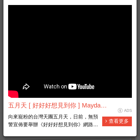
Taiwan Formosa live news HD
ADS
#新聞直播 #即時新聞 #LiveNews
查看更多
五月天 [ 好好好想見到你 ] Mayday
ADS
fly to 2021 跨年演唱會
向來寵粉的台灣天團五月天，日前，無預
查看更多
警宣佈要舉辦《好好好想見到你》網路線
國際脈動熱門
上特別版演唱會，陪伴全球的五迷迎接