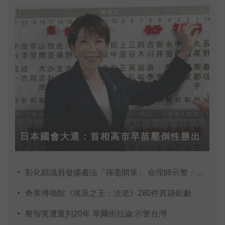
常適合做學校親子關係的教育課程，除讓小
朋友體會媽媽為了延續下一代付出辛苦的代
價外，更希望公館國小學生除了靜態的課程
學習更期望能有實際行動來達到愛護綠島家
鄉生態環境的素養。
日本國會大選：首相高市早苗壓倒性勝出
彰化縣議員發揚書法「揮毫開筆」 命理師示警：不
奇美博物館《埃及之王：法老》280件真跡鉅獻
黎智英遭重判20年 華爾街社論:示警台灣