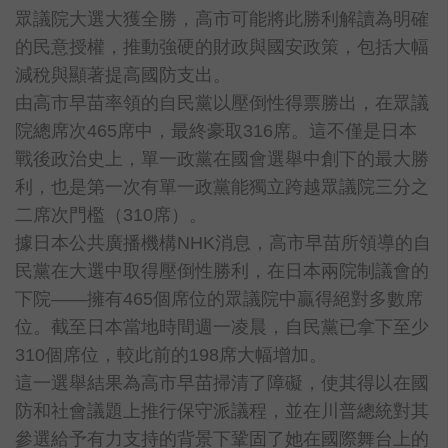
眾議院大選大獲全勝，高市可能將此勝利解讀為明確
的民意授權，推動強硬的財政與國安政策，包括大幅
減稅與顯著提高國防支出。
由高市早苗率領的自民黨以壓倒性得票勝出，在眾議
院總席次465席中，最終豪取316席。這不僅是日本
戰後政治史上，單一政黨在國會選舉中創下的最大勝
利，也是第一次有單一政黨能獨立跨越眾議院三分之
二席次門檻（310席）。
據日本公共廣播機構NHK消息，高市早苗所領導的自
民黨在大選中取得壓倒性勝利，在日本兩院制議會的
下院——擁有465個席位的眾議院中贏得絕對多數席
位。截至日本當地時間週一凌晨，自民黨已拿下至少
310個席位，較此前的198席大幅增加。
這一選舉結果為高市早苗掃清了障礙，使其得以在國
防和社會議題上推行保守派議程，並在川普總統對其
參選給予有力支持的背景下鞏固了她在國際舞台上的