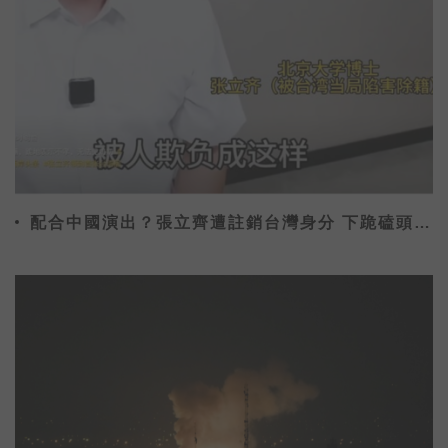
配合中國演出？張立齊遭註銷台灣身分 下跪磕頭喊
「對不起阿嬤」