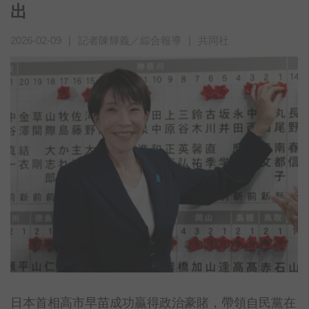
出
2026-02-09
|
記者陳輝義／綜合報導
|
共同社
日本首相高市早苗成功贏得政治豪賭，帶領自民黨在