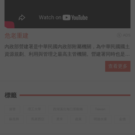
危老重建
ADS
內政部營建署是中華民國內政部附屬機關，為中華民國國土
資源規劃、利用與管理之最高主管機關。營建署同時也是各
國家公園的主管機關，由國家公園組負責掌管。
查看更多
標籤
港警
理工大學
西湖溪出海口景觀橋
Taiwan
蘇燕輝
馬來西亞
異常
蔬菜
明德水庫
金價