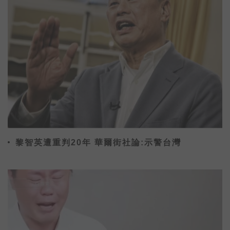
黎智英遭重判20年 華爾街社論:示警台灣