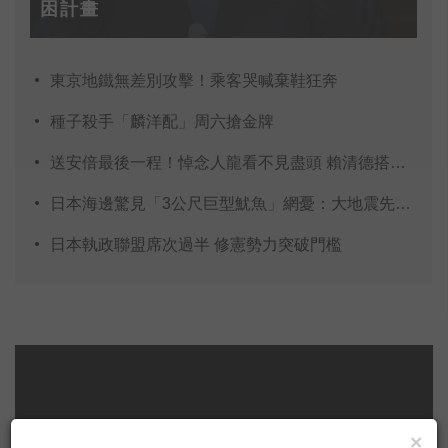
困計畫
東京地鐵無差別攻擊！乘客哭喊棄鞋狂奔
種子殺手「麟洋配」周六搶金牌
送安倍最後一程！悼念人龍看不見盡頭 賴清德搭專車現
日本海邊驚見「3公尺巨型魷魚」網憂：大地震先兆？
日本執政聯盟席次過半 修憲勢力突破門檻
×