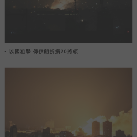
以國狙擊 傳伊朗折損20將領