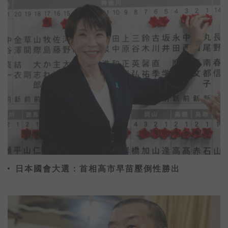
2021新年。主唱大人阿信在社群平台寫
下：「誰說這巨大的體育場中空無一人?
讓五月天再揮霍一回任性填滿你心。從踟
躕前行的2020，唱到煙花盛開的
2021！」現在就帶大家直擊五月天的
《好好好想見到你》線上演唱會！
日本國會大選：首相高市早苗壓倒性勝出