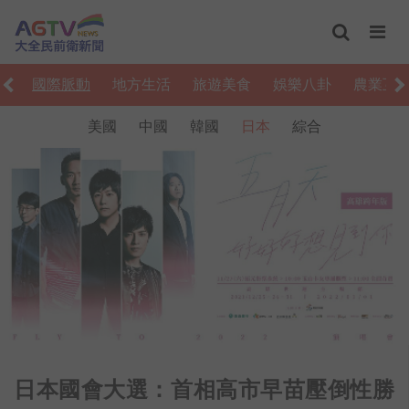
濟
國際脈動
地方生活
旅遊美食
娛樂八卦
農業互
美國
中國
韓國
日本
綜合
日本國會大選：首相高市早苗壓倒性勝