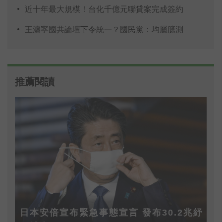
近十年最大規模！台化千億元聯貸案完成簽約
王滬寧國共論壇下令統一？國民黨：均屬臆測
推薦閱讀
日本安倍宣布緊急事態宣言 發布30.2兆紓