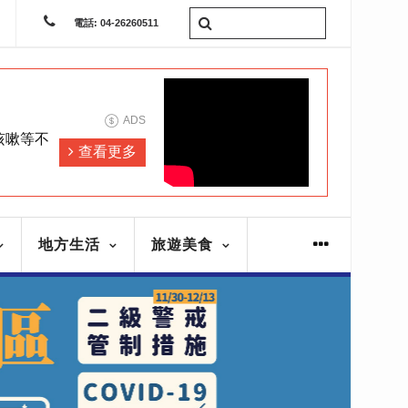
電話: 04-26260511
ADS
咳嗽等不
查看更多
地方生活
旅遊美食