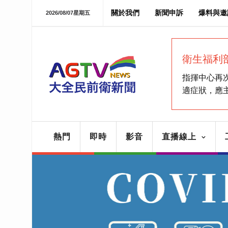
關於我們
新聞申訴
爆料與邀
2026/08/07星期五
衛生福利
指揮中心再
適症狀，應
熱門
即時
影音
直播線上