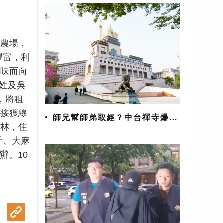
麻農場，
豐富，利
藥味而向
姓及吳
，將租
就接獲線
師兄幫師弟取經？中台禪寺爆六
員林，住
根不清淨
斤、大麻
辦。10