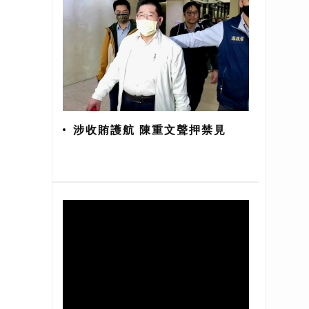
涉收賄護航 陳重文聲押禁見