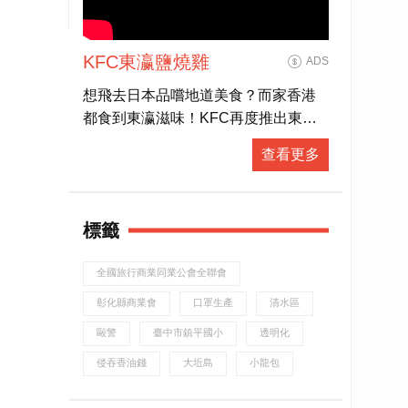
KFC東瀛鹽燒雞
ADS
想飛去日本品嚐地道美食？而家香港
都食到東瀛滋味！KFC再度推出東瀛
鹽燒雞，鹽香嘅金黃微焦外層加上
查看更多
juicy鮮嫩雞肉，大啖食雞再飲杯勁解
渴嘅粉紅白桃梳打，配埋抹茶紅豆新
地勁滿足！有「營」人士都有選擇，
標籤
全新東瀛蕎麥麵同田園沙律，熱量低
營養高，夠晒健康又好味！而家去
全國旅行商業同業公會全聯會
KFC 專頁仲有得拎期間限定coupon，
食東瀛鹽燒雞桶餐仲送多2隻巴辣香雞
彰化縣商業會
口罩生產
清水區
翼，即刻約埋班friend去食雞先！(
毆警
臺中市鎮平國小
透明化
http://bit.ly/KFCGrilledjpcoupon19 )
侵吞香油錢
大坵島
小龍包