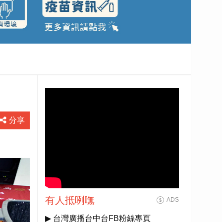
分享
有人抵咧嘸
ADS
▶ 台灣廣播台中台FB粉絲專頁