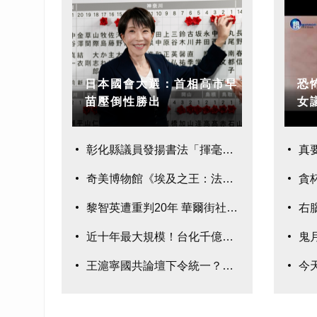
日本國會大選：首相高市早
恐怖
苗壓倒性勝出
女
彰化縣議員發揚書法「揮毫
真
奇美博物館《埃及之王：法老》280件真跡鉅
貪
黎智英遭重判20年 華爾街社論:示警台灣
右
近十年最大規模！台化千億元聯貸案完成簽約
鬼
王滬寧國共論壇下令統一？國民黨：均屬臆測
今