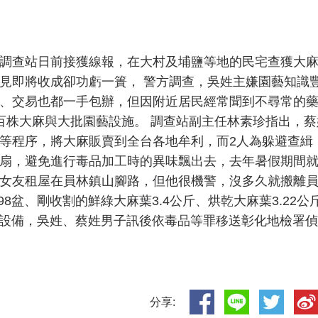
調查站日前接獲線報，在大村及埔鹽等地的民宅查獲大
見即將收成卻功虧一簣， 警方調查，吳姓主嫌園藝知識
、交易也都一手包辦，但因附近居民經常聞到不尋常的
百株大麻與大批園藝設施。 調查站副主任林素珍指出，蔡
等程序，將大麻販賣到全台各地牟利，而2人為躲避查緝
扇，避免進行毒品加工時的異味飄出去，去年暑假期間
女友租屋在員林鎮山腳路，但他很機警，沒多久就搬離
8盆、剛收割的鮮綠大麻葉3.4公斤、烘乾大麻葉3.22公
毒設備，吳姓、蔡姓男子訊後依毒品等罪移送彰化地檢署偵
分享: