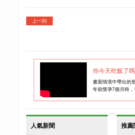
上一則
你今天吃飯了嗎
畫面情境中帶出的
年前懷孕7個月時
終順利的產下可愛
小紅豆媽媽最近加
助醫師們從她所經
天，和她一樣的病
人氣新聞
推薦
副作用。