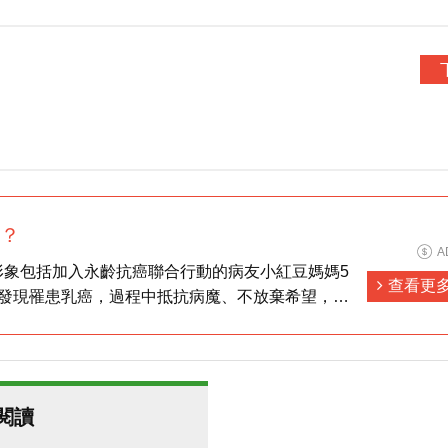
？
A
形象包括加入永齡抗癌聯合行動的病友小紅豆媽媽5
查看更
，發現罹患乳癌，過程中抵抗病魔、不放棄希望，最
的女兒，控制了病情，現在孩子已經五歲了。
入了永齡的臨床研究計劃，希望能透過她的基因，幫
歷的治療，為醫學找到一些線索，也希望未來有一
人，可以有更多的証據指引治療，減少不必要的治療
閱讀