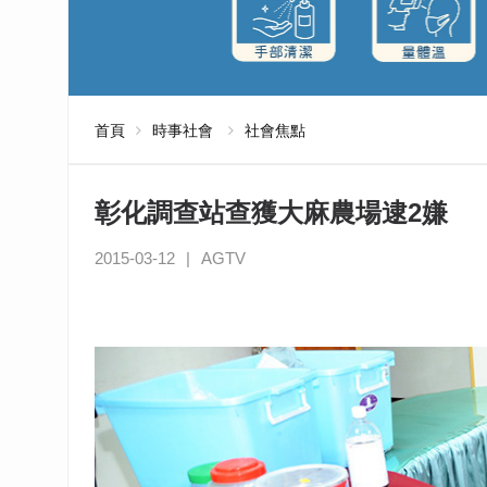
首頁
時事社會
社會焦點
彰化調查站查獲大麻農場逮2嫌
2015-03-12
|
AGTV