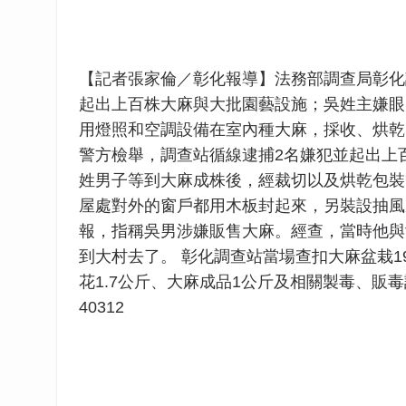
【記者張家倫／彰化報導】法務部調查局彰化
起出上百株大麻與大批園藝設施；吳姓主嫌眼
用燈照和空調設備在室內種大麻，採收、烘乾
警方檢舉，調查站循線逮捕2名嫌犯並起出上
姓男子等到大麻成株後，經裁切以及烘乾包裝
屋處對外的窗戶都用木板封起來，另裝設抽風
報，指稱吳男涉嫌販售大麻。經查，當時他與
到大村去了。 彰化調查站當場查扣大麻盆栽19
花1.7公斤、大麻成品1公斤及相關製毒、販
40312