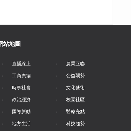
網站地圖
直播線上
農業互聯
工商廣編
公益弱勢
時事社會
文化藝術
政治經濟
校園社區
國際脈動
醫療亮點
地方生活
科技趨勢