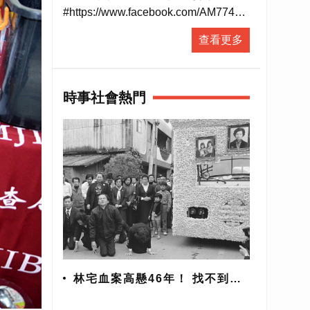
#https://www.facebook.com/AM774
▶ 有人抵咧嘸FB粉絲專頁
查看更多
#https://www.facebook.com/AnybodyHereA...
▶ 有人抵咧嘸 播客
#https://ppt.cc/fUa1mx
時事社會熱門
每週日晚上11點歡迎收聽台灣廣播
AM774，用最多元豐富的選擇，陪伴
你的每星期。
#開啟直播小鈴鐺不漏掉最新消息
林宅血案高懸46年！ 找不到兇
手？