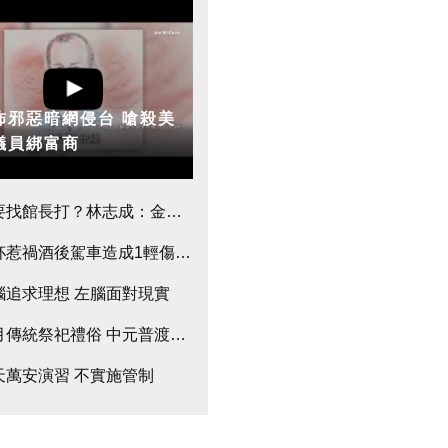
邪惡暗網侵台 嗆殺美
議員綁富商
開筆」 命理師示警：不能貼這字
要找館長打？林志成：金主出3千萬辦比賽
獻
杯惹禍酒後駕車造成1輕傷2重傷
腦追求理想 左腦面對現實
月傳統祭祀禮俗 中元普渡孤魂求平安
天萬安演習 不實施管制