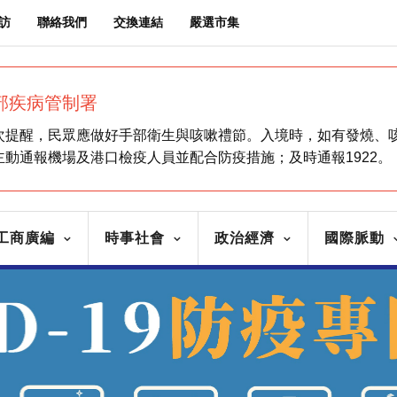
訪
聯絡我們
交換連結
嚴選市集
部疾病管制署
次提醒，民眾應做好手部衛生與咳嗽禮節。入境時，如有發燒、
主動通報機場及港口檢疫人員並配合防疫措施；及時通報1922。
工商廣編
時事社會
政治經濟
國際脈動