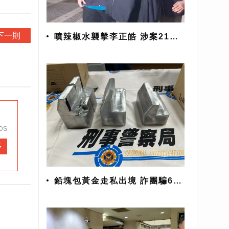
下一則
噴辣椒水襲擊李正皓 涉案21歲
男遭聲押禁見
DS
多
鉛塊包黃金走私出境 詐團騙6億
警追回7700萬