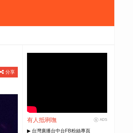
分享
有人抵咧嘸
ADS
▶ 台灣廣播台中台FB粉絲專頁