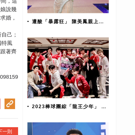
時間，這
姑娘說幾
的求婚，
遭酸「暴露狂」 陳美鳳親上火
線
析自己；
獨特風
們跟著齊
5098159
2023棒球團綜「龍王少年」 球
員、原子少年加KOL為中華隊
加油
下一則