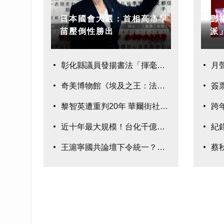
日本國會大選：首相高市早
鄧
苗壓倒性勝出
派
彰化縣議員發揚書法「揮毫
月
奇美博物館《埃及之王：法老》280件真跡鉅
簽
黎智英遭重判20年 華爾街社論:示警台灣
跨
近十年最大規模！台化千億元聯貸案完成簽約
紀錄
王滬寧國共論壇下令統一？國民黨：均屬臆測
蔡