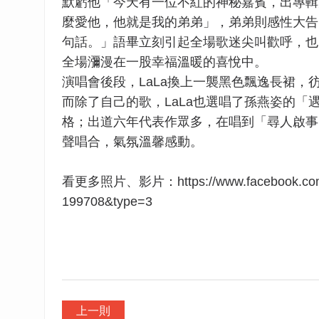
默虧他「今天有一位不紅的神秘嘉賓，出專輯
麼愛他，他就是我的弟弟」，弟弟則感性大告
句話。」語畢立刻引起全場歌迷尖叫歡呼，也
全場瀰漫在一股幸福溫暖的喜悅中。
演唱會後段，LaLa換上一襲黑色飄逸長裙
而除了自己的歌，LaLa也選唱了孫燕姿的
格；出道六年代表作眾多，在唱到「尋人啟事
聲唱合，氣氛溫馨感動。
看更多照片、影片：https://www.facebook.com/me
199708&type=3
上一則