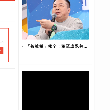
DS
「被離婚」秘辛！董至成認包養
多
酒店妹8年