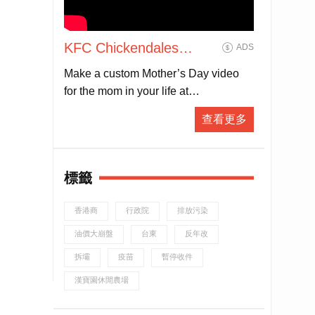
KFC Chickendales
ADS
Mother’s Day
Make a custom Mother’s Day video
for the mom in your life at
CHICKENDALES.COM. Then head
查看更多
on over to KFC and let the Colonel do
the cooking with our brand new
Cinnabon Dessert Biscuits, available
標籤
start
香港商
行政院
排放污染
油價大崩盤
台東
反年改
拆壩
疫苗
暫停收件
漢寶園休閒農場