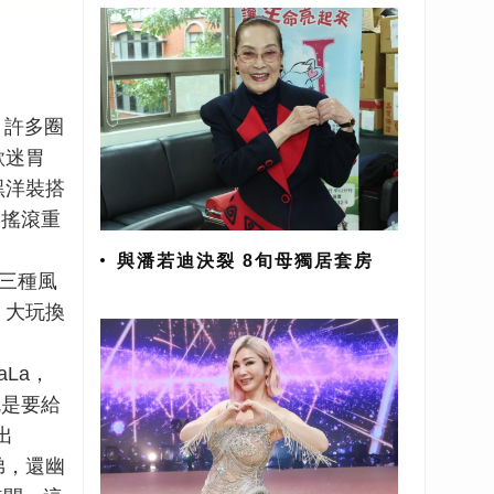
，許多圈
歌迷胃
黑洋裝搭
，搖滾重
與潘若迪決裂 8旬母獨居套房
等三種風
，大玩換
La，
就是要給
出
弟，還幽