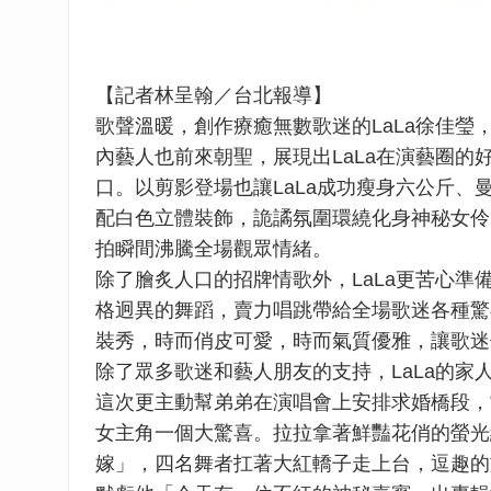
【記者林呈翰／台北報導】
歌聲溫暖，創作療癒無數歌迷的LaLa徐佳瑩
內藝人也前來朝聖，展現出LaLa在演藝圈
口。以剪影登場也讓LaLa成功瘦身六公斤
配白色立體裝飾，詭譎氛圍環繞化身神秘女伶
拍瞬間沸騰全場觀眾情緒。
除了膾炙人口的招牌情歌外，LaLa更苦心準備
格迥異的舞蹈，賣力唱跳帶給全場歌迷各種驚
裝秀，時而俏皮可愛，時而氣質優雅，讓歌迷們
除了眾多歌迷和藝人朋友的支持，LaLa的家
這次更主動幫弟弟在演唱會上安排求婚橋段，
女主角一個大驚喜。拉拉拿著鮮豔花俏的螢光
嫁」，四名舞者扛著大紅轎子走上台，逗趣的