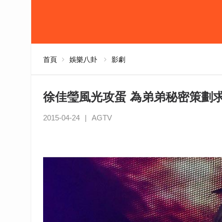
首頁
娛樂八卦
影劇
徐佳瑩風光攻蛋 為弟弟秘密策劃
2015-04-24
|
AGTV