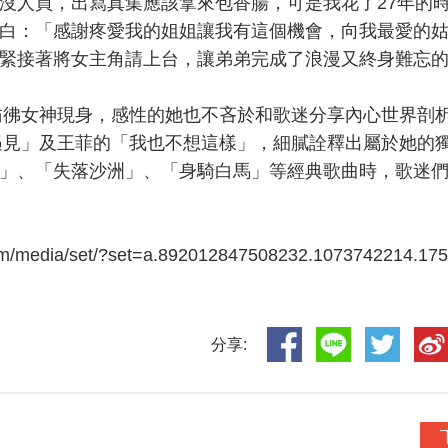
沒人買，出寫真集應該拿來包香腸，可是我花了27年的
白：「感謝疼愛我的姐姐讓我有這個機會，向我最愛的
緊接著將女主角請上台，讓弟弟完成了浪漫又終身難忘
，彷彿女神現身，感性的她也不吝於和歌迷分享內心世界剖
「遇見」及王菲的「我也不想這樣」，細膩詮釋出屬於她的
」、「失落沙洲」、「身騎白馬」等經典歌曲時，歌迷
dia/set/?set=a.892012847508232.1073742214.17
分享: