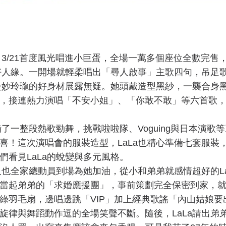
，3/21首度風光唱進小巨蛋，全場一萬多個座位全數完售
的好人緣。一開場就輕柔唱出「尋人啟事」主歌四句，吊足
、曼妙玲瓏的好身材展露無疑。她頭戴造型黑紗，一襲合身
，接連熱力演唱「不安小姐」、「你敢不敢」等六首歌
了一整段熱歌勁舞，挑戰啦啦隊、Voguing與日本演歌
喜！這次演唱會的服裝造型，LaLa也精心準備七套服裝
看見LaLa的蛻變與多元風格。
人也全家總動員到場為她加油，從小和弟弟就感情超好的La
當起弟弟的「求婚應援團」，事前策劃完全保密到家，
綠羽毛扇，邊唱邊跳「VIP」加上經典歌謠「內山姑娘要
旋律與舞蹈動作逗的全場笑聲不斷。隨後，LaLa請出弟