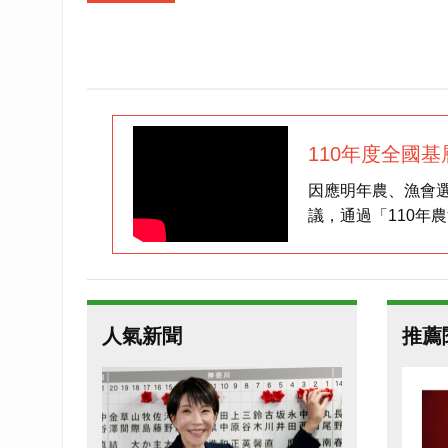
110年度全國
視廣告短片 國
因應明年農、漁會
議，通過「110年
民說，應合作杜絕
人氣新聞
推薦