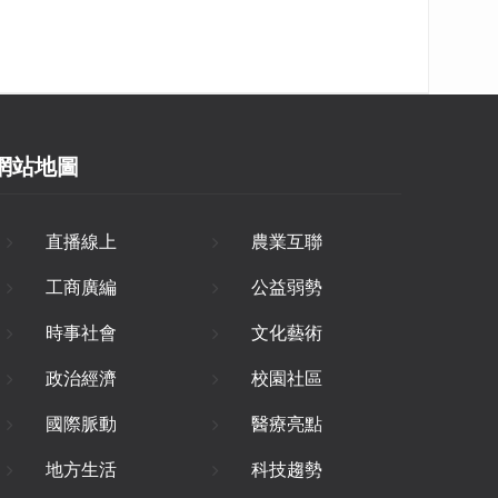
網站地圖
直播線上
農業互聯
工商廣編
公益弱勢
時事社會
文化藝術
政治經濟
校園社區
國際脈動
醫療亮點
地方生活
科技趨勢