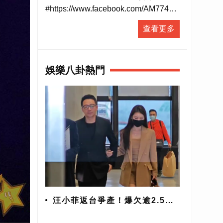
#https://www.facebook.com/AM774
▶ 有人抵咧嘸FB粉絲專頁
查看更多
#https://www.facebook.com/AnybodyHereA...
▶ 有人抵咧嘸 播客
#https://ppt.cc/fUa1mx
娛樂八卦熱門
每週日晚上11點歡迎收聽台灣廣播
AM774，用最多元豐富的選擇，陪伴
你的每星期。
#開啟直播小鈴鐺不漏掉最新消息
汪小菲返台爭產！爆欠逾2.5億
巨債