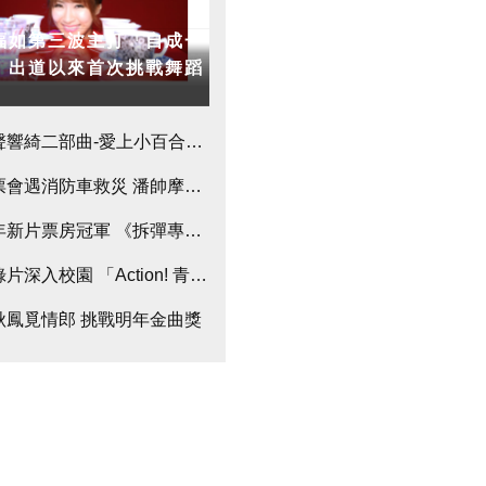
福如第三波主打「自成一
」出道以來首次挑戰舞蹈
開筆」 命理師示警：不能貼這字
聲響綺二部曲-愛上小百合台北演唱會
獻
票會遇消防車救災 潘帥摩西開紅海
年新片票房冠軍 《拆彈專家2》
片深入校園 「Action! 青年要掌鏡！」
秋鳳覓情郎 挑戰明年金曲獎