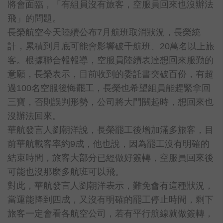
將會面臨，「有組員沒有旅客，空服員回來也沒辦法
飛」的問題。
長榮航空今天陸續公布7月航班取消狀況，長榮統
計，累積到月底可能會影響破千航班、20萬名以上旅
客。根據聯合報報導，空服員陸續表達想回來服勤的
意願，長榮表示，目前收到的委託書突破百份，有超
過100名空服後悔罷工，長榮也希望組員能趕緊拿回
三寶，否則誤判形勢，公司將大門關起時，想回來也
沒辦法回來。
華航發言人劉朝洋說，長榮罷工後增加滿多旅客，目
前華航載客率約9成，他也說，因為罷工沒有明確的
結束時間，旅客大部分已經做好簽轉，空服員回來後
可能也沒那麼多航班可以飛。
對此，華航發言人劉朝洋表示，難免會有這種狀況，
當運能降到四成，又沒有明確的罷工停止時間，剩下
旅客一定會看各航空公司，若有平行航線就做簽轉，