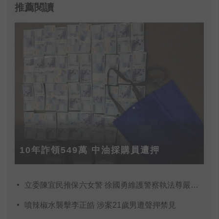
推薦閱讀
10年詐領549萬 中油採購員遭押
立委陳宜民推保六女警 徐國勇維護警察執法尊嚴依法究
噴辣椒水襲擊李正皓 涉案21歲男遭聲押禁見