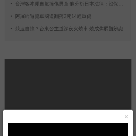
台灣客沖繩自駕撞傷男童 他分析日本法律：沒保險會賠
阿羅哈遊覽車國道翻落2死14輕重傷
競速自撞？台東公主道深夜火燒車 燒成焦屍難辨識
×