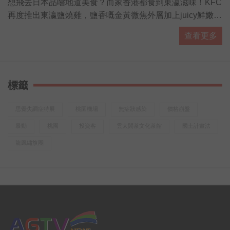
想飛去日本品嚐地道美食？而家香港都食到東瀛滋味！KFC
再度推出東瀛鹽燒雞，鹽香嘅金黃微焦外層加上juicy鮮嫩雞
肉，大啖食雞再飲杯勁解渴嘅粉紅白桃梳打，配埋抹茶紅豆
查看更多
新地勁滿足！有「營」人士都有選擇，全新東瀛蕎麥麵同田
園沙律，熱量低營養高，夠晒健康又好味！而家去 KFC 專
頁仲有得拎期間限定coupon，食東瀛鹽燒雞桶餐仲送多2隻
巴辣香雞翼，即刻約埋班friend去食雞先！(
標籤
http://bit.ly/KFCGrilledjpcoupon19 )
思覺失調症特展
桃園機場
無症狀感染
價格崩盤
暴動
桃園
投資客
雲太閒茶文化茶館
國土計畫法
龍鳳繡旗團