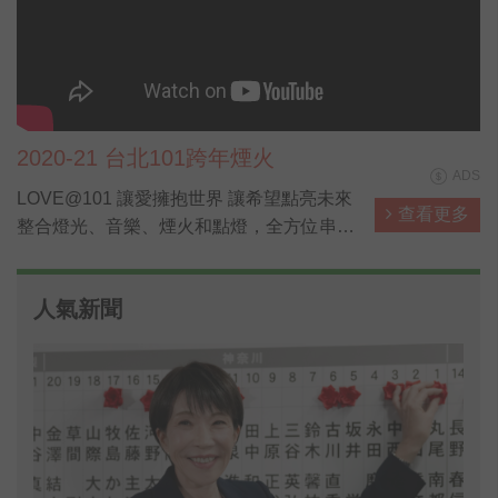
2020-21 台北101跨年煙火
ADS
LOVE@101 讓愛擁抱世界 讓希望點亮未來
查看更多
整合燈光、音樂、煙火和點燈，全方位串聯
與展演
人氣新聞