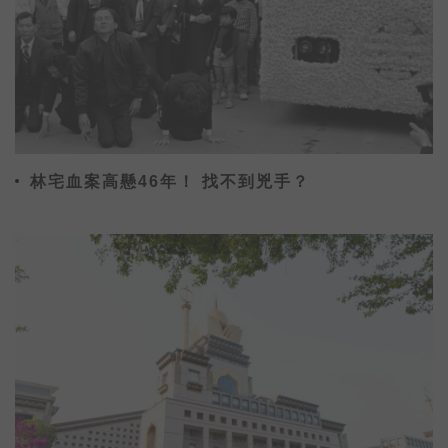
就喝掉500億元的手搖飲料，農委會農糧
署為鼓勵手搖飲料業者，能將台灣在地水
果納入原料之一，促進水果消費及加值運
用，今（9日）特別舉辦「台灣水果手搖
飲料比賽」，以國產香蕉、紅龍果為主要
原料開發新飲品，分兩階段
林宅血案高懸46年！ 找不到兇手？