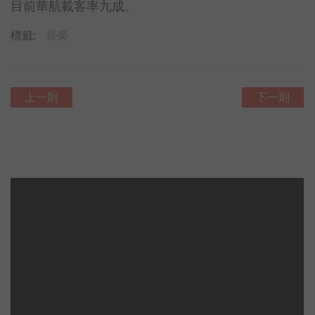
目前華航載客率九成。
標籤:
長榮
上一則
下一則