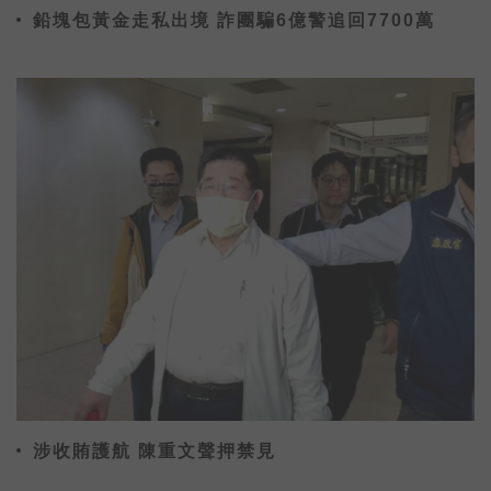
鉛塊包黃金走私出境 詐團騙6億警追回7700萬
涉收賄護航 陳重文聲押禁見