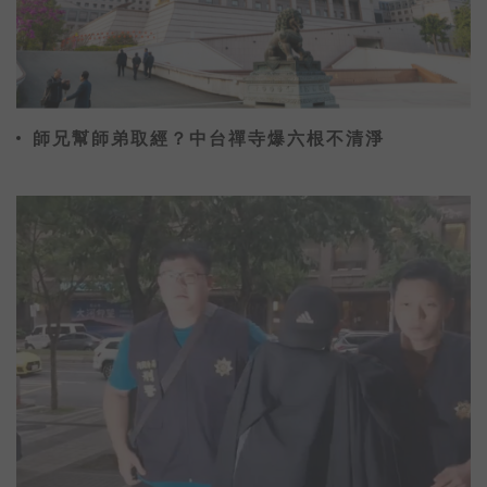
師兄幫師弟取經？中台禪寺爆六根不清淨