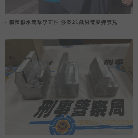
噴辣椒水襲擊李正皓 涉案21歲男遭聲押禁見