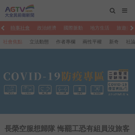
編
時事社會
政治經濟
國際脈動
地方生活
旅遊美
社會焦點
立法動態
作者專欄
兩性平權
新奇
社
長榮空服想歸隊 悔罷工恐有組員沒旅客