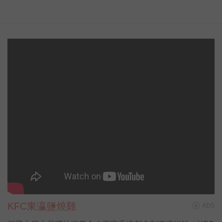
KFC東瀛鹽燒雞
ADS