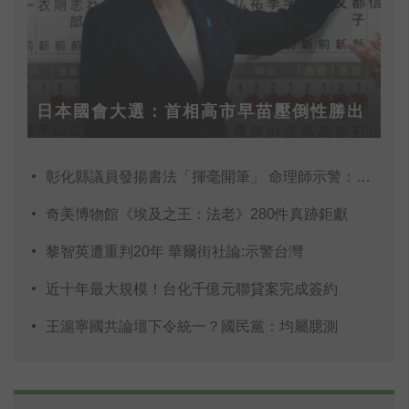
日本國會大選：首相高市早苗壓倒性勝出
彰化縣議員發揚書法「揮毫開筆」 命理師示警：不
奇美博物館《埃及之王：法老》280件真跡鉅獻
黎智英遭重判20年 華爾街社論:示警台灣
近十年最大規模！台化千億元聯貸案完成簽約
王滬寧國共論壇下令統一？國民黨：均屬臆測