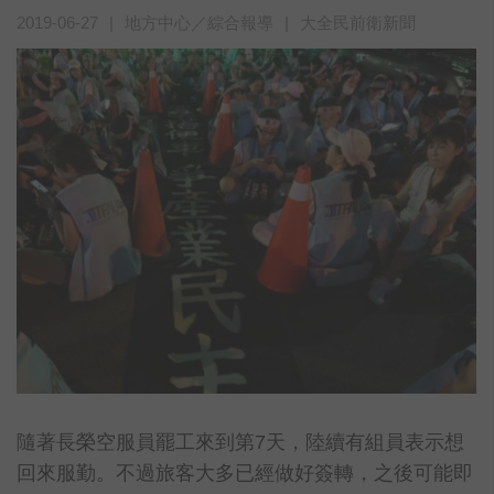
2019-06-27
|
地方中心／綜合報導
|
大全民前衛新聞
隨著長榮空服員罷工來到第7天，陸續有組員表示想
回來服勤。不過旅客大多已經做好簽轉，之後可能即