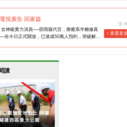
遊電視廣告 回家篇
A
，女神級實力演員──邵雨薇代言，療癒系半糖修真
查看更
──在今日正式開放，已達成50萬人預約，突破解鎖
寵坐騎禮包】、【自選戀愛稱號禮包】，以及大量元
龍寶藏」高級副本的【真龍密匙】。而首日登入的玩
邵雨薇專屬羽翼【薇雨紛飛】！
閱讀
公園預定地動土 邱建
:闢建西區最大公園