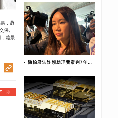
買票，蕭
交保。
問，蕭景
陳怡君涉詐領助理費案判7年10
月 士檢：量刑過輕已提上訴
下一則