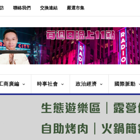
訪
聯絡我們
交換連結
嚴選市集
工商廣編
時事社會
政治經濟
國際脈動