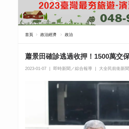
首頁
政治經濟
政治
蕭景田確診逃過收押！1500萬交
2023-01-07
|
即時新聞／綜合報導
|
大全民前衛新