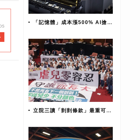
「記憶體」成本漲500% AI搶光
DS
記憶體恐缺貨到2027
多
立院三讀「剴剴條款」最重可判
死