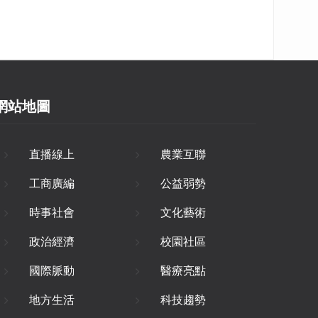
網站地圖
直播線上
農業互聯
工商廣編
公益弱勢
時事社會
文化藝術
政治經濟
校園社區
國際脈動
醫療亮點
地方生活
科技趨勢