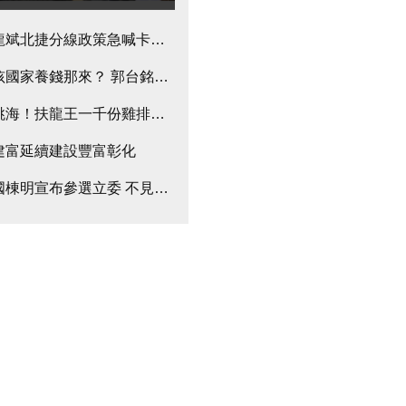
開筆」 命理師示警：不能貼這字
龍斌北捷分線政策急喊卡 捷運族罵翻天
獻
孩國家養錢那來？ 郭台銘霸氣回：自籌財源不需政府預算
跳海！扶龍王一千份雞排定輸贏 王世堅：賭韓辭市長選總統
建富延續建設豐富彰化
國棟明宣布參選立委 不見得僅影響顏寬恒？