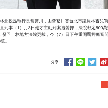
林北投區執行長曾繁川，由曾繁川替台北市議員林杏兒
直到本（1）月3日他才主動到案遭聲押，法院裁定800萬
，發回士林地方法院更裁，今（7）日下午重開羈押庭審
0萬。
分享: