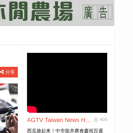
分享
AGTV Taiwan News HD
ADS
Live大全民前衛新聞HD
西瓜搶起來！中市龍井農會慶祝百週