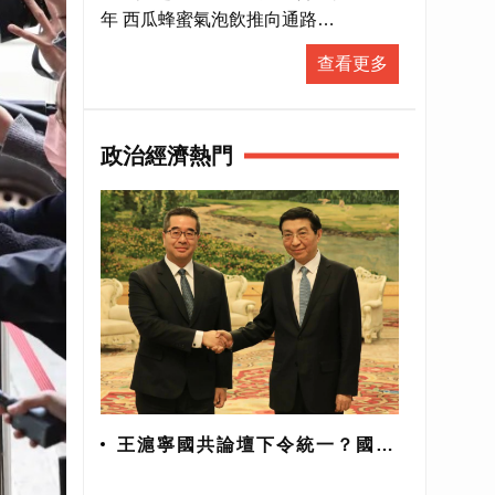
直播
年 西瓜蜂蜜氣泡飲推向通路
#新聞直播 #即時新聞 #LiveNews
查看更多
政治經濟熱門
王滬寧國共論壇下令統一？國民
黨：均屬臆測