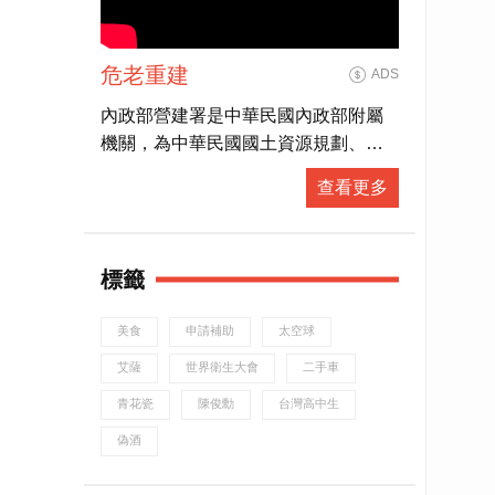
危老重建
ADS
內政部營建署是中華民國內政部附屬
機關，為中華民國國土資源規劃、利
用與管理之最高主管機關。營建署同
查看更多
時也是各國家公園的主管機關，由國
家公園組負責掌管。
標籤
美食
申請補助
太空球
艾薩
世界衛生大會
二手車
青花瓷
陳俊勳
台灣高中生
偽酒