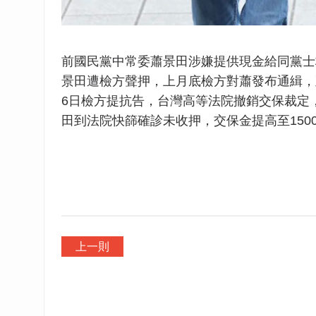
前國民黨中常委蕭景田涉嫌提供現金給同黨士
景田遭檢方聲押，上月底檢方對蕭發布通緝，
6日檢方提抗告，台灣高等法院撤銷交保裁定
田到法院快篩確診未收押，交保金提高至150
上一則