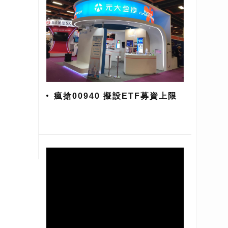
瘋搶00940 擬設ETF募資上限