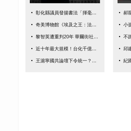
彰化縣議員發揚書法「揮毫
郝
奇美博物館《埃及之王：法老》280件真跡鉅
小
黎智英遭重判20年 華爾街社論:示警台灣
不
近十年最大規模！台化千億元聯貸案完成簽約
邱
王滬寧國共論壇下令統一？國民黨：均屬臆測
紀