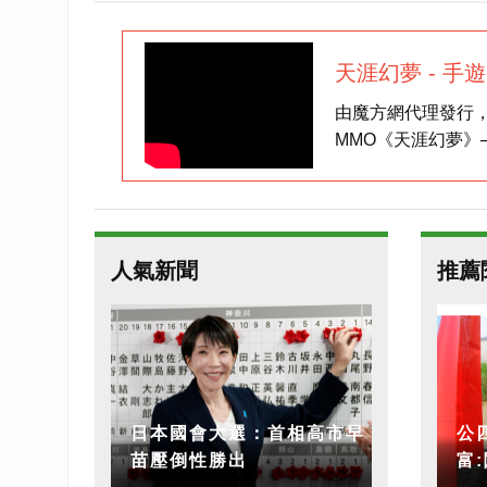
天涯幻夢 - 手
由魔方網代理發行
MMO《天涯幻夢》
專屬獎勵【自選萌
寶與開啟「探秘真
家，則能免費獲得
人氣新聞
推薦
日本國會大選：首相高市早
公四
苗壓倒性勝出
富