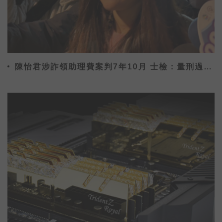
陳怡君涉詐領助理費案判7年10月 士檢：量刑過輕
已提上訴