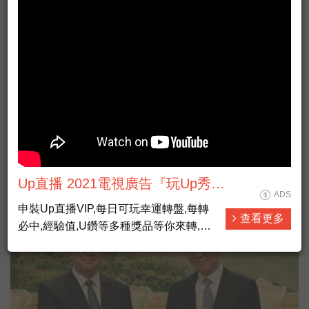
AGTV Taiwan News HD Live大全民前
ADS
衛新聞HD直播
西瓜搶起來！中市龍井農會慶祝百週年 西瓜蜂蜜氣泡飲推
向通路
#新聞直播 #即時新聞 #LiveNews
查看更多
政治經濟熱門
Up直播 2021電視廣告『玩Up秀自
ADS
己』
申裝Up直播VIP,每日可玩幸運轉盤,每轉
查看更多
必中,經驗值,U鑽等多種獎品等你來轉,另
外本網站也是儲值U鑽最划算管道,儲越多
賺越多。