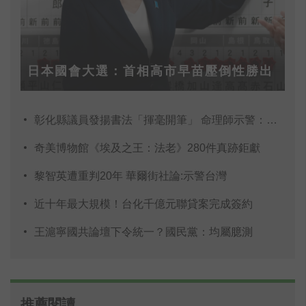
日本國會大選：首相高市早苗壓倒性勝出
彰化縣議員發揚書法「揮毫開筆」 命理師示警：不
奇美博物館《埃及之王：法老》280件真跡鉅獻
黎智英遭重判20年 華爾街社論:示警台灣
近十年最大規模！台化千億元聯貸案完成簽約
王滬寧國共論壇下令統一？國民黨：均屬臆測
推薦閱讀