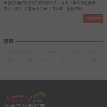
盧廣仲唱唱跳跳，身上的花襯衫也跟
全新歌詞靈感取自真實笑容故事，故事主角現身也獻聲！
著搶鏡，細看襯衫上不是花草植物圖
笑容小隊長 @盧廣仲 領軍，用音樂＋清新笑容
案，
為這個世界唱出最療癒的正能量！
查看更多
黑人牙膏為你貼心獻禮，萬元iPad週週送、禮券再加碼！
4/25-6/2期間買黑人牙膏牙刷任一商品
前往登錄發票即可參加 https://bit.ly/2VBiN9J
標籤
越
2019台灣米倉田中馬拉松
台灣傳銷業
租屋津貼
海洛因
預購口罩
猴硐
白狼
土地公
類初選
詹惟中