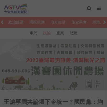
會
政治經濟
國際脈動
地方生活
旅遊美食
娛樂八
軍武
政治
產業
財經
王滬寧國共論壇下令統一？國民黨：均