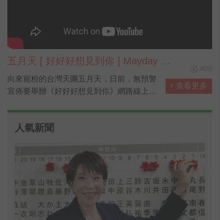
五月天 [ 好好好想見到你 ] Mayday fly
ADS
to 2021 跨年演唱會
向來寵粉的台灣天團五月天，日前，無預警
查看更多
宣佈要舉辦《好好好想見到你》網路線上特
別版演唱會，陪伴全球的五迷迎接2021新
年。主唱大人阿信在社群平台寫下：「誰說
人氣新聞
這巨大的體育場中空無一人?讓五月天再揮
霍一回任性填滿你心。從踟躕前行的2020，
唱到煙花盛開的2021！」現在就帶大家直擊
五月天的《好好好想見到你》線上演唱會！