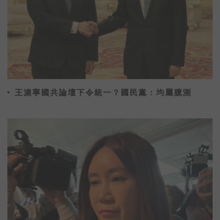
王滬寧國共論壇下令統一？國民黨：均屬臆測