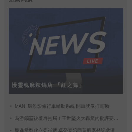
慢靈魂麻辣鍋店 「紅之舞」
MANI 環景影像行車輔助系統 開車就像打電動
為游錫堃被羞辱抱屈！王世堅火大轟黨內批評要公允
民進黨彰化立委補選 卓榮泰陪同黃振彥登記參選