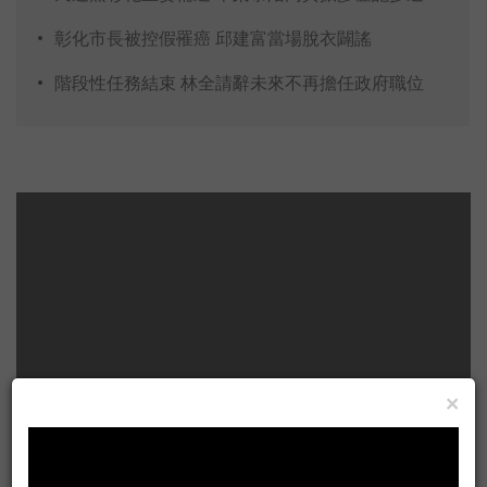
彰化市長被控假罹癌 邱建富當場脫衣闢謠
階段性任務結束 林全請辭未來不再擔任政府職位
×