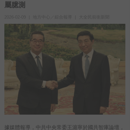
屬臆測
2026-02-09
|
地方中心／綜合報導
|
大全民前衛新聞
據媒體報導，中共中央常委王滬寧於國共智庫論壇，