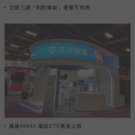
立院三讀「剴剴條款」最重可判死
瘋搶00940 擬設ETF募資上限