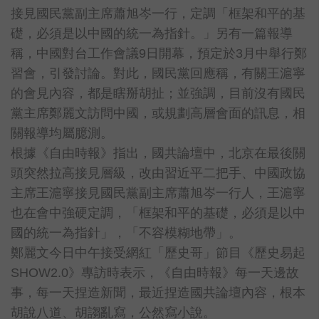
接見國民黨副主席蕭旭岑一行，定調「框架和平的基
礎，必須是以中國的統一為指針。」另有一篇報導
稱，中國對台工作會議9日開幕，預定於3月中舉行鄭
習會，引發討論。對此，國民黨回應稱，有關王滬寧
的會見內容，都是瞎掰胡扯；並強調，目前沒有國民
黨主席鄭麗文訪問中國，或規劃高層會面的訊息，相
關報導均屬臆測。
根據《自由時報》指出，國共論壇中，北京在最後關
頭突然拉高接見層級，改由習近平二把手、中國政協
主席王滬寧接見國民黨副主席蕭旭岑一行人，王滬寧
也在會中強硬定調，「框架和平的基礎，必須是以中
國的統一為指針」，「不容模糊地帶」。
鄭麗文今日中午接受網紅「歷史哥」節目《歷史易起
SHOW2.0》專訪時表示，《自由時報》每一天邊故
事，每一天捏造新聞，最近捏造國共論壇內容，根本
胡說八道、胡謅亂寫，公然寫小說。