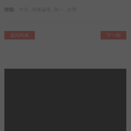
標籤:
中共 ,
智庫論壇 ,
統一 ,
台灣
返回列表
下一則