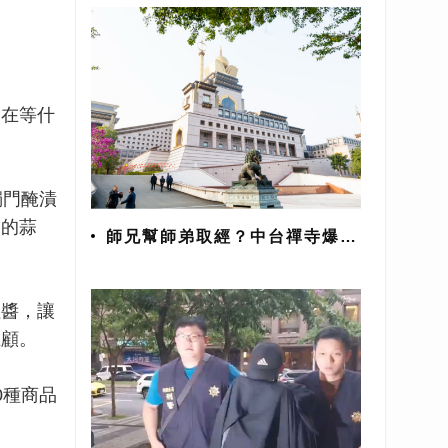
還在等什
獨門醃漬
濃的蒜
師兄幫師弟取經？中台禪寺爆六
根不清淨
紅醬，讓
主顧。
0種商品