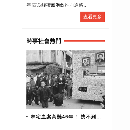
直播
年 西瓜蜂蜜氣泡飲推向通路
#新聞直播 #即時新聞 #LiveNews
查看更多
時事社會熱門
林宅血案高懸46年！ 找不到兇
手？