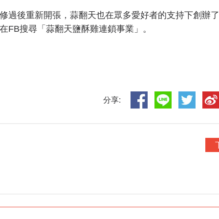
修過後重新開張，蒜翻天也在眾多愛好者的支持下創辦
在FB搜尋「蒜翻天鹽酥雞連鎖事業」。
分享: