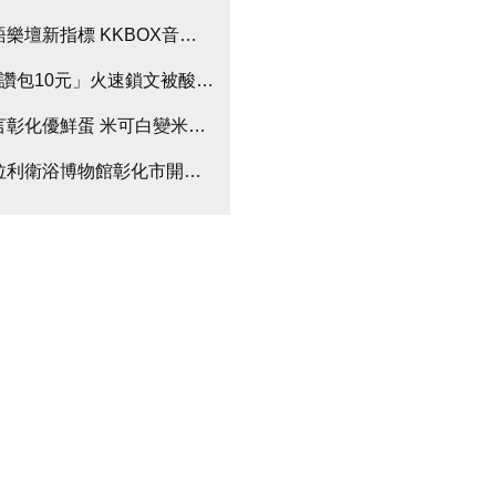
獻
語樂壇新指標 KKBOX音樂誌全面啟動
1讚包10元」火速鎖文被酸爆！他霸氣給姪女36.8萬大紅包
言彰化優鮮蛋 米可白變米雞蛋
拉利衛浴博物館彰化市開幕 唱歌馬桶搶盡大家的目光