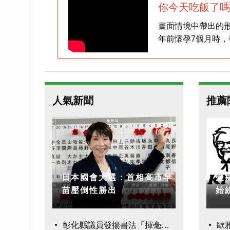
你今天吃飯了嗎
畫面情境中帶出的
年前懷孕7個月時
終順利的產下可愛
小紅豆媽媽最近加
助醫師們從她所經
天，和她一樣的病
人氣新聞
推薦
副作用。
日本國會大選：首相高市早
受
苗壓倒性勝出
始
彰化縣議員發揚書法「揮毫
歐