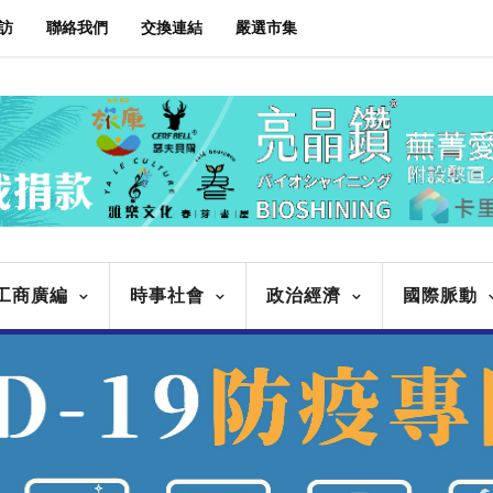
訪
聯絡我們
交換連結
嚴選市集
工商廣編
時事社會
政治經濟
國際脈動