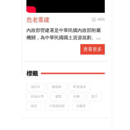
危老重建
ADS
內政部營建署是中華民國內政部附屬
機關，為中華民國國土資源規劃、利
用與管理之最高主管機關。營建署同
查看更多
時也是各國家公園的主管機關，由國
家公園組負責掌管。
標籤
張亞中
酷碰券
野溪溫泉
祈福台灣
遺體
台鹽
貪汙
食安
小草識別證
洪榮章