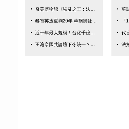
奇美博物館《埃及之王：法老》280件真跡鉅
華
黎智英遭重判20年 華爾街社論:示警台灣
「
近十年最大規模！台化千億元聯貸案完成簽約
代
王滬寧國共論壇下令統一？國民黨：均屬臆測
法