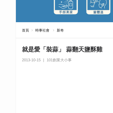
首頁
時事社會
新奇
就是愛「裝蒜」 蒜翻天鹽酥雞
2013-10-15
|
101創業大小事