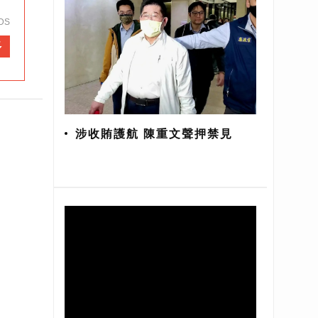
DS
多
涉收賄護航 陳重文聲押禁見