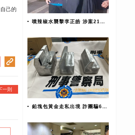
了自己的
噴辣椒水襲擊李正皓 涉案21歲
男遭聲押禁見
下一則
鉛塊包黃金走私出境 詐團騙6億
警追回7700萬