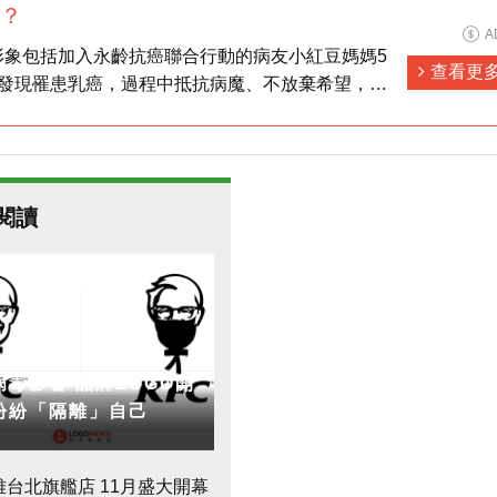
？
A
形象包括加入永齡抗癌聯合行動的病友小紅豆媽媽5
查看更
，發現罹患乳癌，過程中抵抗病魔、不放棄希望，最
的女兒，控制了病情，現在孩子已經五歲了。
入了永齡的臨床研究計劃，希望能透過她的基因，幫
歷的治療，為醫學找到一些線索，也希望未來有一
人，可以有更多的証據指引治療，減少不必要的治療
閱讀
病毒影響 品牌LOGO開
紛紛「隔離」自己
開筆」 命理師示警：不能貼這字
雅台北旗艦店 11月盛大開幕