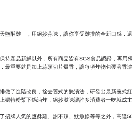
天鹽酥雞」，用絕妙蒜味，讓你享受雞排的全新口感，
保持產品新鮮以外，所有商品皆有SGS食品認證，再用
，最重要就是加上蒜頭切片爆香，讓每項炸物包覆著香
排做了進階改良，捨去舊式的醃漬法，研發出最新義式
上獨特粉漿下鍋油炸，絕妙滋味讓許多消費者一吃就成
了招牌人氣的鹽酥雞、甜不辣、魷魚條等等之外，高達5