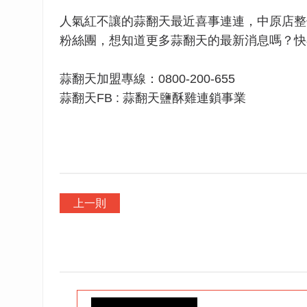
人氣紅不讓的蒜翻天最近喜事連連，中原店整
粉絲團，想知道更多蒜翻天的最新消息嗎？快
蒜翻天加盟專線：0800-200-655
蒜翻天FB : 蒜翻天鹽酥雞連鎖事業
上一則