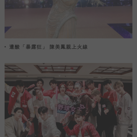
遭酸「暴露狂」 陳美鳳親上火線