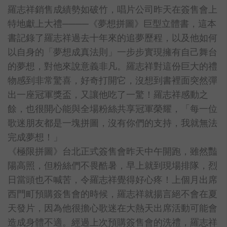
羅志祥銷售成績勢如破竹，唱片公司昨天在簽售會上
特地獻上大禮────《夢想拼圖》巨型立體書，這本
書記錄了羅志祥過去十年來的追夢歷程，以及他如何
以自身的「夢想成真法則」一步步實現擁有自己舞台
的夢想，對他來說意義非凡。羅志祥對這份巨大的禮
物感到非常驚喜，好奇打開它，沒想到書裡面突然彈
出一座冠軍獎盃，又讓他吃了一驚！羅志祥感動之
餘，也很開心能與全場粉絲共享冠軍榮耀，「每一位
歌迷朋友都是一塊拼圖，沒有你們的支持，我就無法
完成夢想！」
《極限拼圖》台北正式簽售會昨天中午開跑，雖然豔
陽高照，但粉絲們不畏酷暑，早上就到現場排隊，烈
日當頭也不喊苦，令羅志祥覺得好心疼！上個月出席
西門町預購簽售會的時候，羅志祥就揚言絕不會在夏
天發片，因為他很擔心歌迷在大熱天出席活動可能會
造成身體不適。經過上次預購簽售會的洗禮，羅志祥