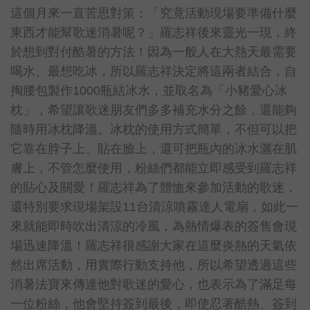
這個月來一直苦思對策：「究竟活動現場要準備什麼
東西才能幫歌迷消暑呢？」羅志祥後來靈光一現，終
於想到對付酷暑的方法！因為一般人在大熱天最需要
喝水、最想吃冰，所以羅志祥決定將這兩者結合，自
掏腰包製作1000瓶結冰水，並取名為「小豬愛心冰
枕」，希望讓歌迷朋友們多多補充水分之餘，還能夠
隨時用冰枕降溫。冰枕的使用方式簡單，不但可以把
它靠在脖子上、貼在臉上，還可把瓶內的冰水灑在肌
膚上，不管怎麼使用，粉絲們都能立即感受到羅志祥
的貼心及關愛！羅志祥為了體恤來參加活動的歌迷，
還特別要求現場架設11台清涼噴霧達人電扇，如此一
來就能即時吹出清涼的冷風，為熱情爆表的簽售會現
場迅速降溫！羅志祥很感謝大家在這麼炎熱的天氣依
然出席活動，用實際行動支持他，所以希望透過這些
消暑法寶來傳達他對歌迷的愛心，也表示為了滿足每
一位粉絲，他會堅持簽到最後，即使忍著酷熱、簽到