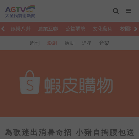
食
娛樂八卦
農業互聯
公益弱勢
文化藝術
校園社
周刊
影劇
活動
追星
音樂
為歌迷出消暑奇招 小豬自掏腰包送