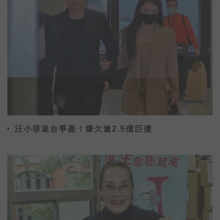
汪小菲返台爭產！爆欠逾2.5億巨債