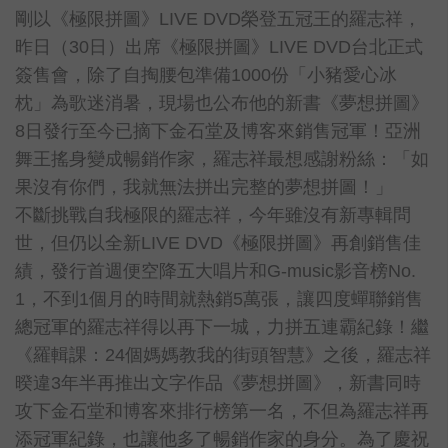
剛以《極限拼圖》LIVE DVD榮登五冠王的羅志祥，
昨日（30日）出席《極限拼圖》LIVE DVD台北正式
簽售會，除了自掏腰包準備1000份「小豬愛心冰
枕」為歌迷消暑，現場也公布他的新書《夢想拼圖》
8日發行至今已摘下金石堂及博客來銷售冠軍！亞洲
舞王搖身變成暢銷作家，羅志祥最想感謝粉絲：「如
果沒有你們，我就無法拼出完整的夢想拼圖！」
不斷挑戰自我極限的羅志祥，今年雖沒有新專輯問
世，但仍以全新LIVE DVD《極限拼圖》再創銷售佳
績，發行首週便空降五大唱片和G-music影音榜No.
1，不到1個月的時間就熱銷5萬張，讓四度蟬聯銷售
總冠軍的羅志祥得以再下一城，力拼五連霸紀錄！繼
《羅輯課：24個媽媽教我的街頭智慧》之後，羅志祥
暌違3年半再推出文字作品《夢想拼圖》，新書同時
攻下金石堂和博客來排行榜第一名，不但為羅志祥再
添冠軍紀錄，也讓他多了暢銷作家的身分。為了慶祝