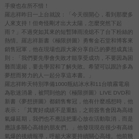
手痠也在所不惜！
羅志祥昨日一上台就說：「今天很開心，看到那麼多
人來支持！但奇怪剛才出大太陽，怎麼突然下起
雨？」不過突如其來的短暫陣雨澆熄不了台下粉絲的
熱情。羅志祥新書《極限拼圖》勇奪金石堂和博客來
銷售冠軍，他在現場也跟大家分享自己的夢想成真法
則：「我們要先學會失敗才能享受成功，不要因為困
難而退縮，要去學習和了解失敗。希望可以跟許多為
夢想而努力的人一起分享這本書。」
羅志祥昨天特別準備1000瓶結冰水和11台噴霧電扇
為歌迷消暑，被問到他的《極限拼圖》LIVE DVD和
新書《夢想拼圖》都銷售奪冠，他有什麼感想時，他
表示：「其實好成績不是重點，之前簽售會因為高雄
氣爆延期，我們也不應該把重心放在活動取消，而是
應該多關心高雄的朋友們。」他發現現在很少有高雄
氣爆的後續報導，呼籲大家要持續關心高雄。他前幾