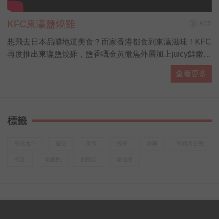
KFC東瀛鹽燒雞
ADS
想飛去日本品嚐地道美食？而家香港都食到東瀛滋味！KFC
再度推出東瀛鹽燒雞，鹽香嘅金黃微焦外層加上juicy鮮嫩雞
肉，大啖食雞再飲杯勁解渴嘅粉紅白桃梳打，配埋抹茶紅豆
查看更多
新地勁滿足！有「營」人士都有選擇，全新東瀛蕎麥麵同田
園沙律，熱量低營養高，夠晒健康又好味！而家去 KFC 專
頁仲有得拎期間限定coupon，食東瀛鹽燒雞桶餐仲送多2隻
巴辣香雞翼，即刻約埋班friend去食雞先！(
標籤
http://bit.ly/KFCGrilledjpcoupon19 )
彰化北斗
復交
東引
包棟
恐嚇
彰化市公所
初五
衛星照
回饋金
霧社櫻