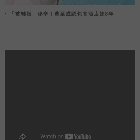
「被離婚」秘辛！董至成認包養酒店妹8年