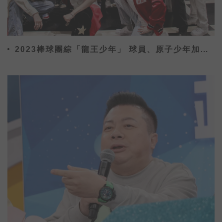
2023棒球團綜「龍王少年」 球員、原子少年加
KOL為中華隊加油