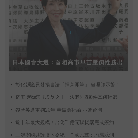
日本國會大選：首相高市早苗壓倒性勝出
彰化縣議員發揚書法「揮毫開筆」 命理師示警：不
奇美博物館《埃及之王：法老》280件真跡鉅獻
黎智英遭重判20年 華爾街社論:示警台灣
近十年最大規模！台化千億元聯貸案完成簽約
王滬寧國共論壇下令統一？國民黨：均屬臆測