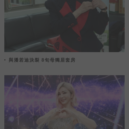
與潘若迪決裂 8旬母獨居套房