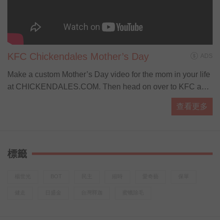
KFC Chickendales Mother’s Day
ADS
Make a custom Mother’s Day video for the mom in your life
at CHICKENDALES.COM. Then head on over to KFC and
let the Colonel do the cooking with our brand new
查看更多
Cinnabon Dessert Biscuits, available start
標籤
楊世光
BOT
民主
縮時
愛奇藝
保單
健走
日盛金
台灣釋迦
蜜蠟除毛