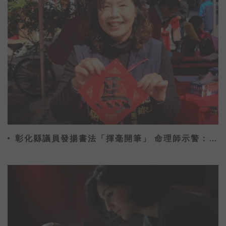
彰化縣議員發揚書法「揮毫開筆」 命理師示警：不
能貼這字