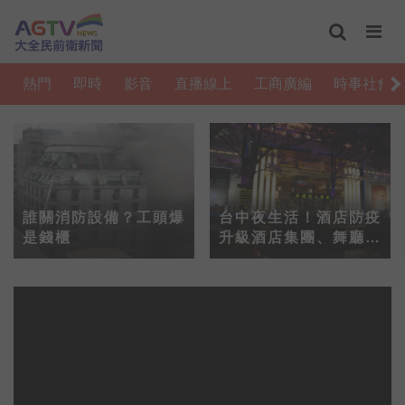
熱門
即時
影音
直播線上
工商廣編
時事社會
誰關消防設備？工頭爆
台中夜生活！酒店防疫
是錢櫃
升級酒店集團、舞廳、
ktv停業14天