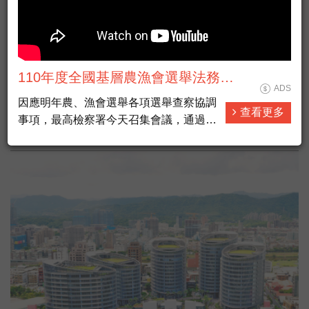
110年度全國基層農漁會選舉法務部
ADS
反賄選宣導 30秒電視廣告短片 國語
因應明年農、漁會選舉各項選舉查察協調
查看更多
版
黎智英遭重判20年 華爾街社論:示警台灣
事項，最高檢察署今天召集會議，通過
「110年農漁會選舉查察原則」供檢警等
遵循辦理，總長江惠民說，應合作杜絕賄
選、假訊息介入選舉。