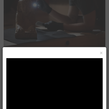
×
奇美博物館《埃及之王：法老》280件真跡鉅獻