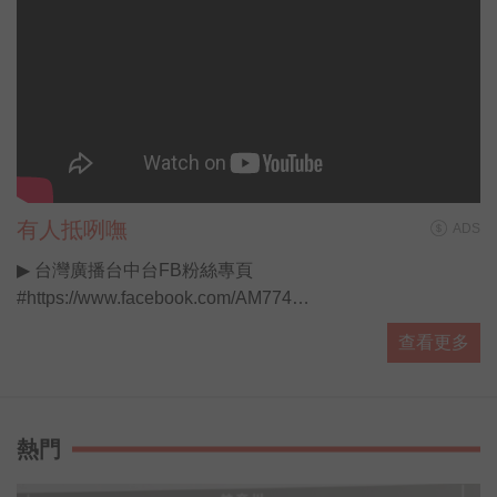
有人抵咧嘸
ADS
▶ 台灣廣播台中台FB粉絲專頁
#https://www.facebook.com/AM774
▶ 有人抵咧嘸FB粉絲專頁
查看更多
#https://www.facebook.com/AnybodyHereA...
▶ 有人抵咧嘸 播客 #https://ppt.cc/fUa1mx
每週日晚上11點歡迎收聽台灣廣播 AM774，用最多元豐富
的選擇，陪伴你的每星期。
熱門
#開啟直播小鈴鐺不漏掉最新消息