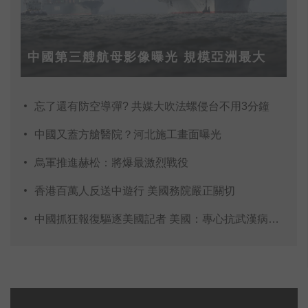
中國第三艘航母影像曝光 規模亞洲最大
忘了還有防空導彈? 共媒大吹法螺侵台不用3分鐘
中國又蓋方艙醫院？河北施工畫面曝光
烏軍推進赫松：將爆最激烈戰役
香港百萬人反送中遊行 美國務院嚴正關切
中國抓狂報復驅逐美國記者 美國：專心抗武漢病毒！