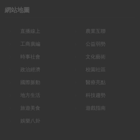
網站地圖
直播線上
農業互聯
工商廣編
公益弱勢
時事社會
文化藝術
政治經濟
校園社區
國際脈動
醫療亮點
地方生活
科技趨勢
旅遊美食
遊戲指南
娛樂八卦