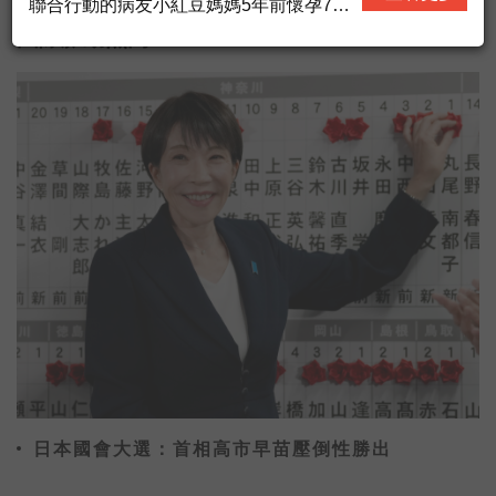
聯合行動的病友小紅豆媽媽5年前懷孕7個
月時，發現罹患乳癌，過程中抵抗病魔、
國際脈動熱門
不放棄希望，最終順利的產下可愛的女
兒，控制了病情，現在孩子已經五歲了。
小紅豆媽媽最近加入了永齡的臨床研究計
劃，希望能透過她的基因，幫助醫師們從
她所經歷的治療，為醫學找到一些線索，
也希望未來有一天，和她一樣的病人，可
以有更多的証據指引治療，減少不必要的
治療副作用。
日本國會大選：首相高市早苗壓倒性勝出