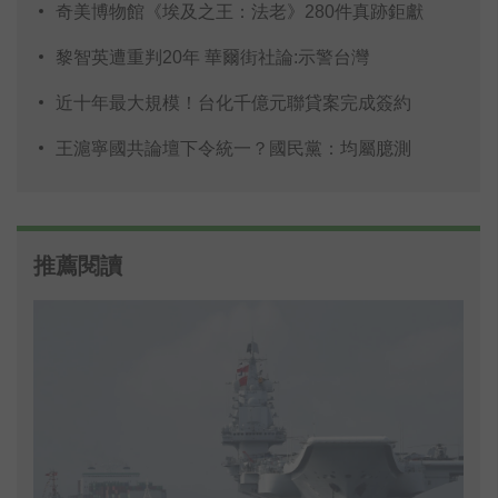
奇美博物館《埃及之王：法老》280件真跡鉅獻
黎智英遭重判20年 華爾街社論:示警台灣
近十年最大規模！台化千億元聯貸案完成簽約
王滬寧國共論壇下令統一？國民黨：均屬臆測
推薦閱讀