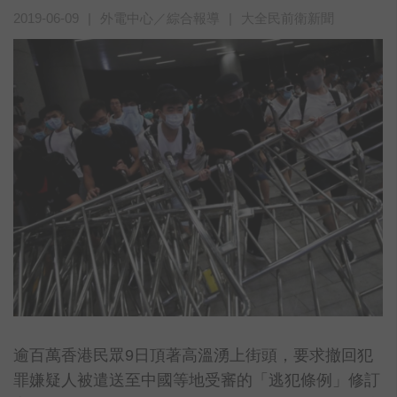
2019-06-09
|
外電中心／綜合報導
|
大全民前衛新聞
逾百萬香港民眾9日頂著高溫湧上街頭，要求撤回犯
罪嫌疑人被遣送至中國等地受審的「逃犯條例」修訂