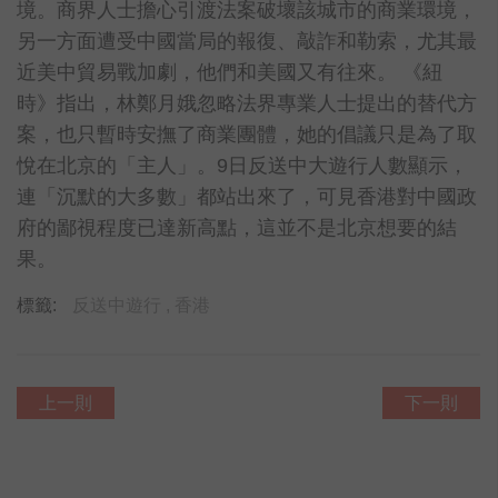
境。商界人士擔心引渡法案破壞該城市的商業環境，
另一方面遭受中國當局的報復、敲詐和勒索，尤其最
近美中貿易戰加劇，他們和美國又有往來。 《紐
時》指出，林鄭月娥忽略法界專業人士提出的替代方
案，也只暫時安撫了商業團體，她的倡議只是為了取
悅在北京的「主人」。9日反送中大遊行人數顯示，
連「沉默的大多數」都站出來了，可見香港對中國政
府的鄙視程度已達新高點，這並不是北京想要的結
果。
標籤:
反送中遊行 ,
香港
上一則
下一則