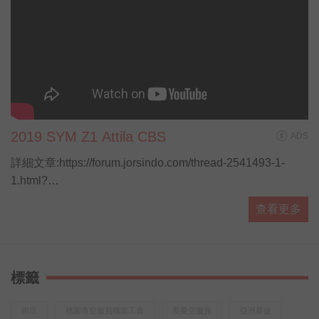
2019 SYM Z1 Attila CBS
ADS
詳細文章:https://forum.jorsindo.com/thread-2541493-1-
1.html?
utm_source=youtube&amp;amp;utm_medium=YTmesg&amp
查看更多
標籤
南庄
桃園市空服員職業工會
長榮空服員
亞洲暴徒