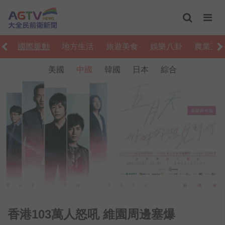
濟
國際脈動
地方生活
旅遊美食
娛樂八卦
農業互
美國
中國
韓國
日本
綜合
香港103萬人怒吼 維園周邊塞爆