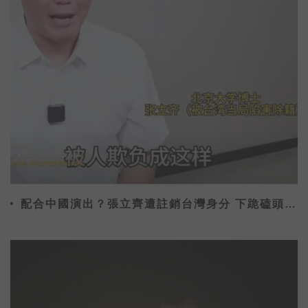
配合中國演出？張立齊遭註銷台灣身分 下跪磕頭喊
「對不起阿嬤」