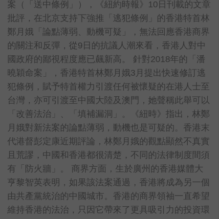
案（「送中條例」），《紐約時報》10日刊載的文章
批評，在北京支持下強推「逃犯條例」的香港特首林
鄭月娥「論點薄弱、動機可疑」，無法回應香港商界
的關注和反彈，從9日的抗議人潮來看，香港人對中
國政府的鄙視程度應已飆新高。 針對2018年的「潘
曉穎命案」，香港特首林鄭月娥3月提出快速修訂逃
犯條例，賦予特首權力引渡任何被懷疑的在港人士至
台灣，亦可引渡至中國大陸及澳門，她聲稱此舉可以
「改善法治」、「填補漏洞」。《紐時》指出，林鄭
月娥對新法案的論點薄弱，動機也是可疑的。香港末
代港督彭定康近期評論，林鄭月娥的觀點顯然不真實
且荒謬，中國和香港都很清楚，不同的法律制度間須
有「防火牆」。 商界方面，生於廣州的香港媒體大
亨黎智英表明，如果該法案通過，香港將成為另一個
由共產黨統治的中國城市。香港的商界領袖一直希望
維持香港的法治，只因它帶來了更具吸引力的投資環