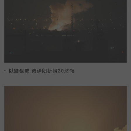
以國狙擊 傳伊朗折損20將領