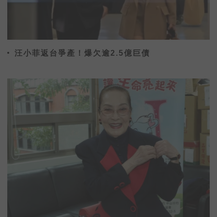
汪小菲返台爭產！爆欠逾2.5億巨債