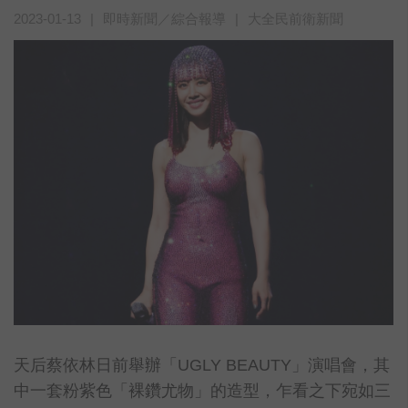
2023-01-13
|
即時新聞／綜合報導
|
大全民前衛新聞
天后蔡依林日前舉辦「UGLY BEAUTY」演唱會，其
中一套粉紫色「裸鑽尤物」的造型，乍看之下宛如三