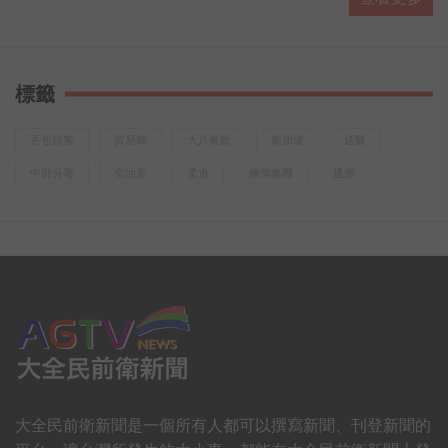
當新興職業越來越多元，工作不再只有單一的「辦公室形
式」
新世代年輕人在找一份工作，也在找自己「喜歡的事」
標籤
想知道他們到底嚮往怎樣的人生？
喝口茶聽聽他們的真實故事
丟包旅客
貿易商
大八餐飲
新加坡
送醫
或許，你也能發現……
中部分署
劣油案
柔道
擄鴿集團
通膨
有一種回甘，不只在味蕾裡更在心裡
「做喜歡的事，回心中的甘」
大全民前衛新聞是一個所有人都可以撰寫新聞、刊登新聞的