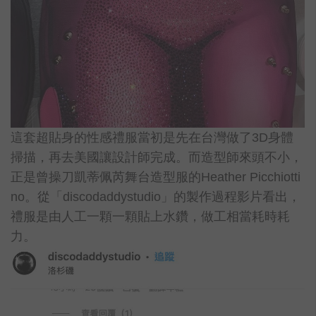
這套超貼身的性感禮服當初是先在台灣做了3D身體
掃描，再去美國讓設計師完成。而造型師來頭不小，
正是曾操刀凱蒂佩芮舞台造型服的Heather Picchiotti
no。從「discodaddystudio」的製作過程影片看出，
禮服是由人工一顆一顆貼上水鑽，做工相當耗時耗
力。