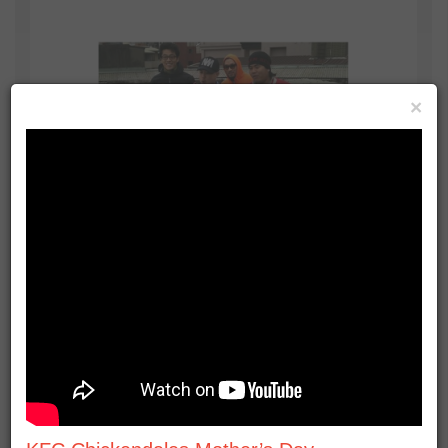
×
美國派嘻哈歌手黃崇旭 進軍內地要走中國
式嘻哈
宋逸民絕地反擊！雙面說謊 還原真相：害我們身敗名
哽咽遭妖魔化 陶子發誓啥都沒說
羅時豐天天吹 龍千玉夜夜磨
神隱一年復出卡關 傳羅志祥為關鍵主因