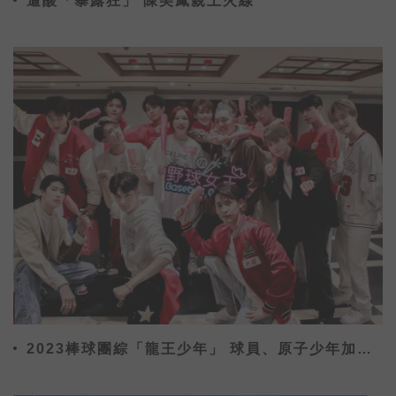
遭酸「暴露狂」 陳美鳳親上火線
2023棒球團綜「龍王少年」 球員、原子少年加
KOL為中華隊加油