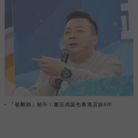
「被離婚」秘辛！董至成認包養酒店妹8年