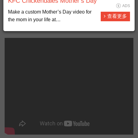
KFC Chickendales Mother’s Day
ADS
真人版晴子！徐展元起底王祖賢「超狂背景」
Make a custom Mother’s Day video for
查看更多
the mom in your life at
CHICKENDALES.COM. Then head on
over to KFC and let the Colonel do the
cooking with our brand new Cinnabon
Dessert Biscuits, available start