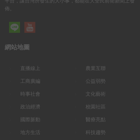
平台，讓台灣所發生的大小事，都能在大全民前衛新聞上發
佈。
網站地圖
直播線上
農業互聯
工商廣編
公益弱勢
時事社會
文化藝術
政治經濟
校園社區
國際脈動
醫療亮點
地方生活
科技趨勢