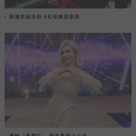
與潘若迪決裂 8旬母獨居套房