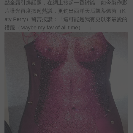
點全露引爆話題，在網上掀起一番討論，如今製作影
片曝光再度掀起熱議，更釣出西洋天后凱蒂佩芮（K
aty Perry）留言按讚：「這可能是我有史以來最愛的
禮服（Maybe my fav of all time）。」