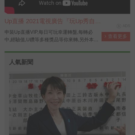
Up直播 2021電視廣告『玩Up秀自
ADS
己』
申裝Up直播VIP,每日可玩幸運轉盤,每轉必
查看更多
中,經驗值,U鑽等多種獎品等你來轉,另外本網
站也是儲值U鑽最划算管道,儲越多賺越多。
人氣新聞