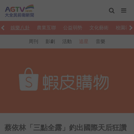
食
娛樂八卦
農業互聯
公益弱勢
文化藝術
校園社
周刊
影劇
活動
追星
音樂
蔡依林「三點全露」釣出國際天后狂讚