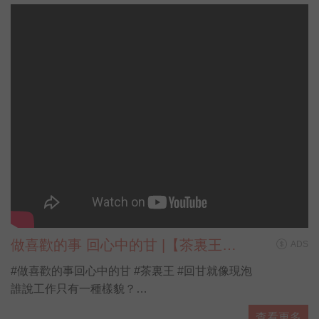
做喜歡的事 回心中的甘 |【茶裏王帶
ADS
你看見第N種人生】
#做喜歡的事回心中的甘 #茶裏王 #回甘就像現泡
誰說工作只有一種樣貌？
誰說人生只有一種味道？
查看更多