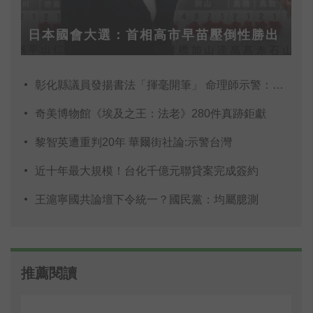
日本國會大選：首相高市早苗壓倒性勝出
彰化縣議員發揚書法「揮毫開筆」 命理師示警：不
奇美博物館《埃及之王：法老》280件真跡鉅獻
黎智英遭重判20年 華爾街社論:示警台灣
近十年最大規模！台化千億元聯貸案完成簽約
王滬寧國共論壇下令統一？國民黨：均屬臆測
推薦閱讀