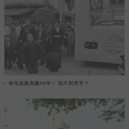
林宅血案高懸46年！ 找不到兇手？