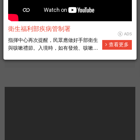
喝醉回房間激戰女友！他一開燈崩潰：是姊姊
暑期捏黏土彩繪DIY 鬥陣來去彰化南瑤媽祖文化館
衛生福利部疾病管制署
探索幸福的華麗冒險──桐花戀人品牌故事
ADS
指揮中心再次提醒，民眾應做好手部衛生
喝高溶氧水 打造體內好風水
查看更多
與咳嗽禮節。入境時，如有發燒、咳嗽等
輕打扮‧小自由—森紛有機棉：許許兒的品牌故事
不適症狀，應主動通報機場及港口檢疫人
員並配合防疫措施；及時通報1922。