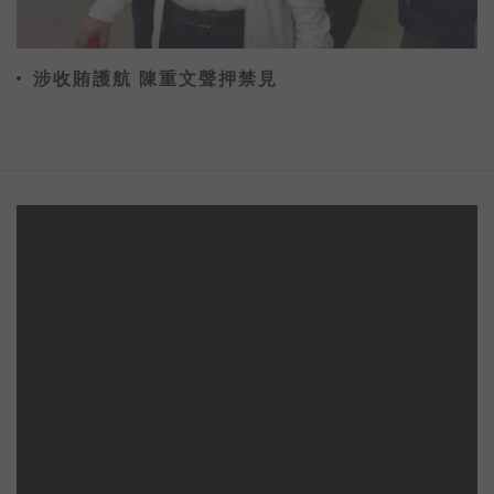
涉收賄護航 陳重文聲押禁見