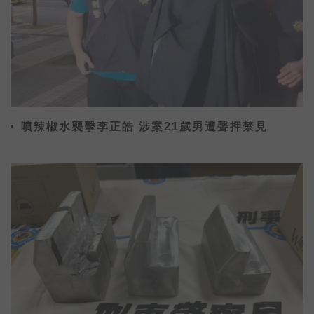
噴辣椒水襲擊李正皓 涉案21歲男遭聲押禁見