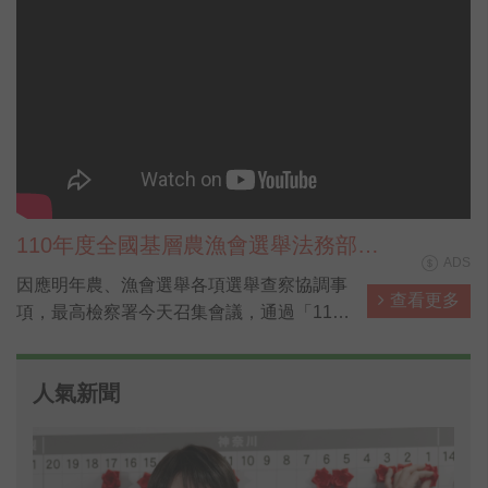
110年度全國基層農漁會選舉法務部反
ADS
賄選宣導 30秒電視廣告短片 國語版
因應明年農、漁會選舉各項選舉查察協調事
查看更多
項，最高檢察署今天召集會議，通過「110
年農漁會選舉查察原則」供檢警等遵循辦
理，總長江惠民說，應合作杜絕賄選、假訊
人氣新聞
息介入選舉。