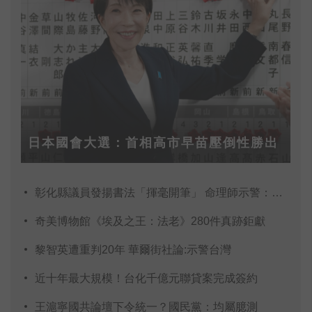
日本國會大選：首相高市早苗壓倒性勝出
彰化縣議員發揚書法「揮毫開筆」 命理師示警：不
奇美博物館《埃及之王：法老》280件真跡鉅獻
黎智英遭重判20年 華爾街社論:示警台灣
近十年最大規模！台化千億元聯貸案完成簽約
王滬寧國共論壇下令統一？國民黨：均屬臆測