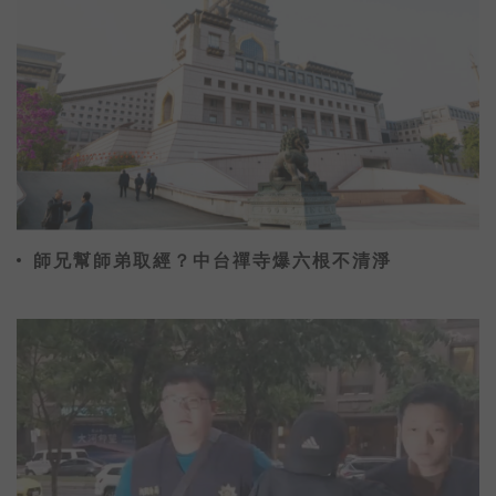
師兄幫師弟取經？中台禪寺爆六根不清淨