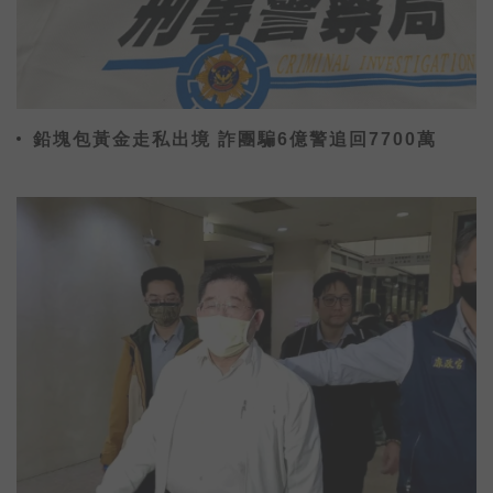
鉛塊包黃金走私出境 詐團騙6億警追回7700萬