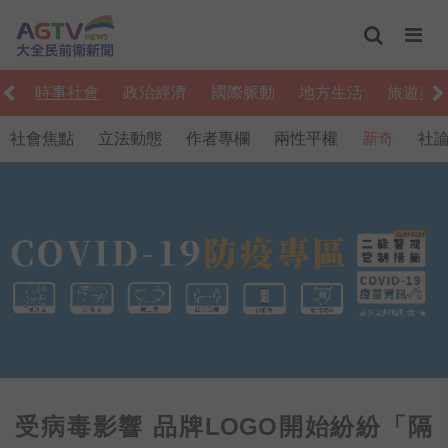
編
時事社會
政治經濟
國際脈動
地方生活
旅遊美
社會焦點
立法動態
作者專欄
兩性平權
新奇
社
受病毒影響 品牌LOGO開始紛紛「隔