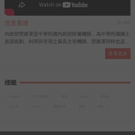
危老重建
ADS
內政部營建署是中華民國內政部附屬機關，為中華民國國土
資源規劃、利用與管理之最高主管機關。營建署同時也是各
國家公園的主管機關，由國家公園組負責掌管。
查看更多
標籤
Amarok
大甲鎮瀾宮
單身
zoom
顏清金
莊人祥
Lamett
國家安全
濃煙
潭底