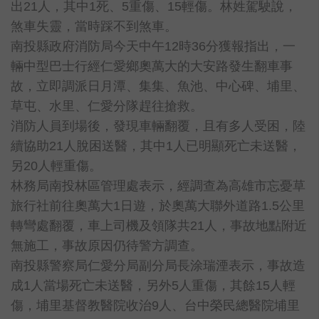
出21人，其中1死、5重傷、15輕傷。林姓駕駛說，
煞車失靈，當時踩不到煞車。
南投縣政府消防局今天中午12時36分獲報指出，一
輛中型巴士行經仁愛鄉奧萬大的大安路發生翻車事
故，立即調派日月潭、集集、魚池、中心碑、埔里、
草屯、水里、仁愛分隊趕往搶救。
消防人員到場後，發現車輛翻覆，且有多人受困，陸
續協助21人脫困送醫，其中1人已明顯死亡未送醫，
另20人輕重傷。
林務局南投林區管理處表示，經調查為高雄市忘憂草
旅行社前往奧萬大1日遊，於奧萬大聯外道路1.5公里
轉彎處翻覆，車上司機及領隊共21人，事故地點附近
無施工，事故原因仍待警方調查。
南投縣警察局仁愛分局副分局長涂瑞湮表示，事故造
成1人當場死亡未送醫，另外5人重傷，其餘15人輕
傷，埔里基督教醫院收治9人、台中榮民總醫院埔里