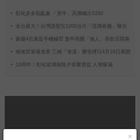
彰化多多龍亂象 「黃牛」高價喊出5200
全台最大！台灣護聖宮1200台斤「琉璃香爐」曝光
豪砸4百萬造手機械臂 逢甲商圈「無人」茶飲店開幕
南瑤宮笨港進香 三媽「潦溪」擲筊擇日4月18日展開
10周年！彰化玻璃廟除夕發聚寶盆 人潮爆滿
×