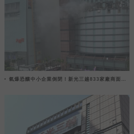
氣爆恐釀中小企業倒閉！新光三越833家廠商面臨
危機