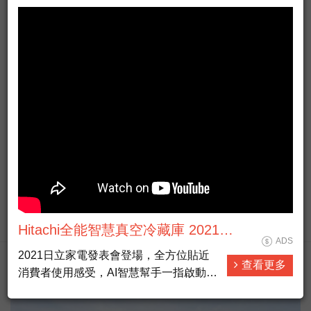
AGTV Taiwan News HD Live大全民前
ADS
衛新聞HD直播
西瓜搶起來！中市龍井農會慶祝百週年 西瓜蜂蜜氣泡飲推
向通路
#新聞直播 #即時新聞 #LiveNews
查看更多
Hitachi全能智慧真空冷藏庫 2021新
ADS
鮮不妥協篇 完整版
2021日立家電發表會登場，全方位貼近
查看更多
消費者使用感受，AI智慧幫手一指啟動愜
地方生活熱門
意生活，讓料理、洗衣、清掃都能一指輕
鬆搞定，省下來的時間可以陪伴更重要的