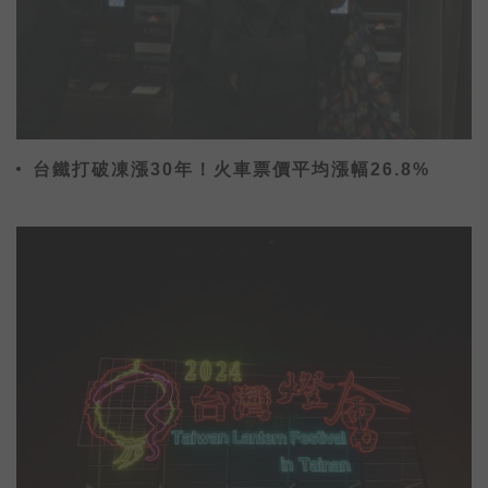
台鐵打破凍漲30年！火車票價平均漲幅26.8%