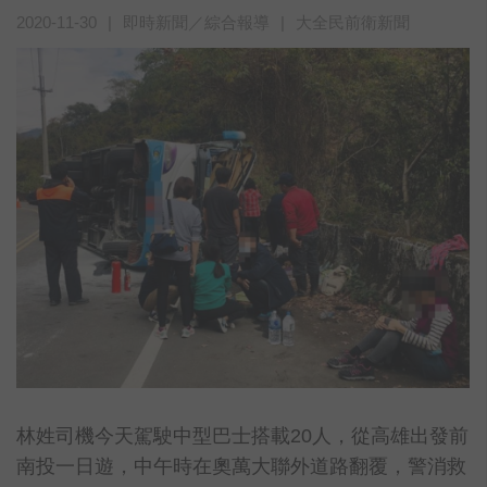
2020-11-30
|
即時新聞／綜合報導
|
大全民前衛新聞
林姓司機今天駕駛中型巴士搭載20人，從高雄出發前
南投一日遊，中午時在奧萬大聯外道路翻覆，警消救