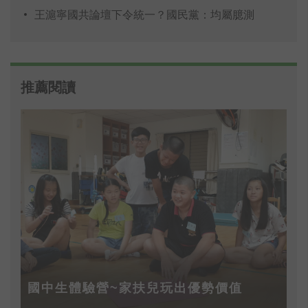
王滬寧國共論壇下令統一？國民黨：均屬臆測
推薦閱讀
國中生體驗營~家扶兒玩出優勢價值