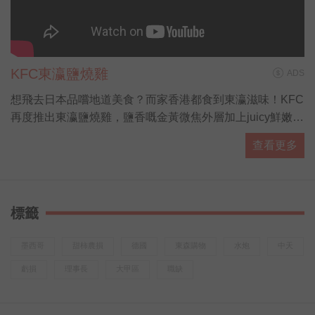
KFC東瀛鹽燒雞
ADS
想飛去日本品嚐地道美食？而家香港都食到東瀛滋味！KFC
再度推出東瀛鹽燒雞，鹽香嘅金黃微焦外層加上juicy鮮嫩雞
肉，大啖食雞再飲杯勁解渴嘅粉紅白桃梳打，配埋抹茶紅豆
查看更多
新地勁滿足！有「營」人士都有選擇，全新東瀛蕎麥麵同田
園沙律，熱量低營養高，夠晒健康又好味！而家去 KFC 專
頁仲有得拎期間限定coupon，食東瀛鹽燒雞桶餐仲送多2隻
巴辣香雞翼，即刻約埋班friend去食雞先！(
標籤
http://bit.ly/KFCGrilledjpcoupon19 )
墨西哥
甜柿農損
德國
東森購物
水炮
中天
虧損
理事長
大甲區
職缺