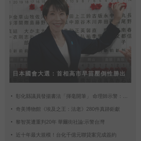
所經歷的治療，為醫學找到一些線索，也希
望未來有一天，和她一樣的病人，可以有更
多的証據指引治療，減少不必要的治療副作
用。
日本國會大選：首相高市早苗壓倒性勝出
彰化縣議員發揚書法「揮毫開筆」 命理師示警：不
奇美博物館《埃及之王：法老》280件真跡鉅獻
黎智英遭重判20年 華爾街社論:示警台灣
近十年最大規模！台化千億元聯貸案完成簽約