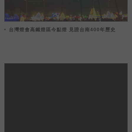
台灣燈會高鐵燈區今點燈 見證台南400年歷史