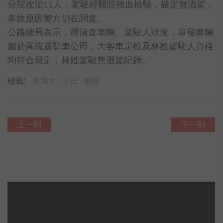
分院收治11人，駕駛經醫院抽血檢驗，確定無酒駕，
事故原因警方仍在調查。
公路總局表示，經清查車輛、駕駛人狀況，事發車輛
屬於高統遊覽車公司，大客車定檢及林姓駕駛人資格
均符合規定，林姓駕駛無酒駕紀錄。
標籤:
奧萬大 ,
中巴 ,
翻覆
上一則
下一則