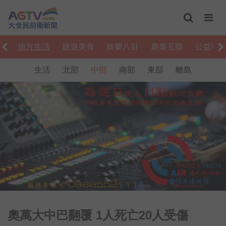
動
地方生活
旅遊美食
娛樂八卦
農業互聯
公益弱
生活
北部
中部
南部
東部
離島
奧萬大中巴翻覆 1人死亡20人受傷