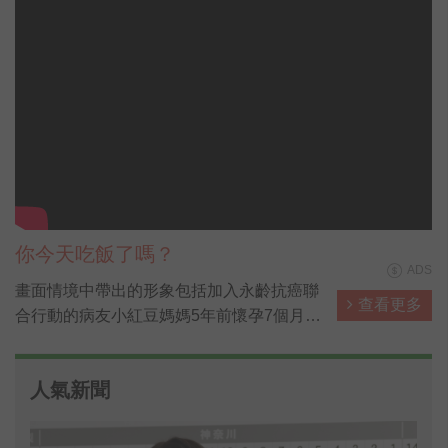
你今天吃飯了嗎？
ADS
畫面情境中帶出的形象包括加入永齡抗癌聯
查看更多
合行動的病友小紅豆媽媽5年前懷孕7個月
時，發現罹患乳癌，過程中抵抗病魔、不放
棄希望，最終順利的產下可愛的女兒，控制
人氣新聞
了病情，現在孩子已經五歲了。
小紅豆媽媽最近加入了永齡的臨床研究計
劃，希望能透過她的基因，幫助醫師們從她