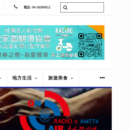
電話: 04-26260511
地方生活
旅遊美食