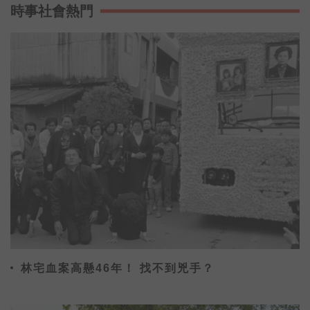
的選擇，陪伴你的每星期。
時事社會熱門
#開啟直播小鈴鐺不漏掉最新消息
林宅血案高懸46年！ 找不到兇手？