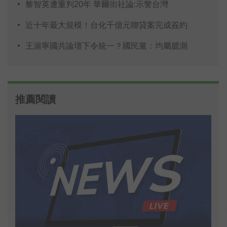
黎智英遭重判20年 華爾街社論:示警台灣
近十年最大規模！台化千億元聯貸案完成簽約
王滬寧國共論壇下令統一？國民黨：均屬臆測
推薦閱讀