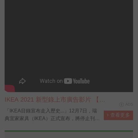
IKEA 2021 新型錄上市廣告影片 【貓
ADS
媽篇】
「IKEA目錄宣布走入歷史...」12月7日，瑞
查看更多
典宜家家具（IKEA）正式宣布，將停止刊印
IKEA家具的「年度家具目錄」（The IKEA
Catalogue），10月剛上市的2021年目錄，