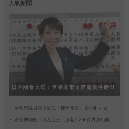
人氣新聞
將成為歷史上「最後一本目錄」。圖為2021
年號的末代目錄。
日本國會大選：首相高市早苗壓倒性勝出
彰化縣議員發揚書法「揮毫開筆」 命理師示警：不
奇美博物館《埃及之王：法老》280件真跡鉅獻