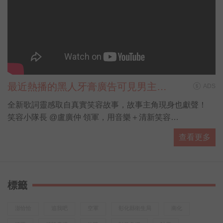
最近熱播的黑人牙膏廣告可見男主角
ADS
盧廣仲唱唱跳跳，身上的花襯衫也跟
全新歌詞靈感取自真實笑容故事，故事主角現身也獻聲！
著搶鏡，細看襯衫上不是花草植物圖
笑容小隊長 @盧廣仲 領軍，用音樂＋清新笑容
案，
為這個世界唱出最療癒的正能量！
查看更多
黑人牙膏為你貼心獻禮，萬元iPad週週送、禮券再加碼！
4/25-6/2期間買黑人牙膏牙刷任一商品
前往登錄發票即可參加 https://bit.ly/2VBiN9J
標籤
越
澎恰恰
追我吧
空軍
彰化縣衛生局
南化