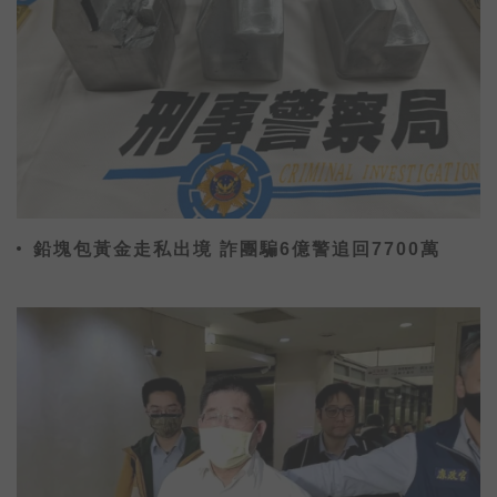
鉛塊包黃金走私出境 詐團騙6億警追回7700萬