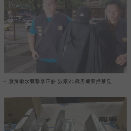
噴辣椒水襲擊李正皓 涉案21歲男遭聲押禁見