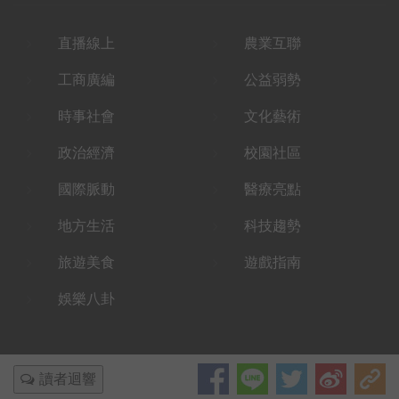
直播線上
農業互聯
工商廣編
公益弱勢
時事社會
文化藝術
政治經濟
校園社區
國際脈動
醫療亮點
地方生活
科技趨勢
旅遊美食
遊戲指南
娛樂八卦
讀者迴響
© Copyrights 2019 大全民前衛新聞