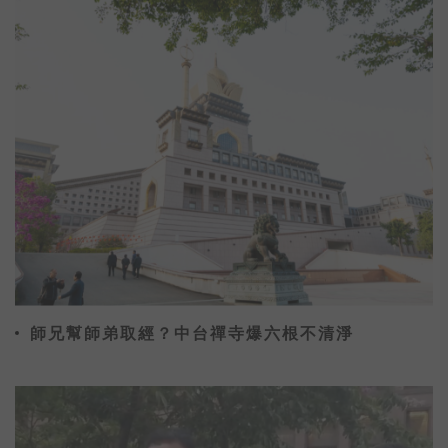
師兄幫師弟取經？中台禪寺爆六根不清淨