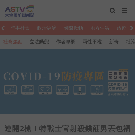
編
時事社會
政治經濟
國際脈動
地方生活
旅遊美
社會焦點
立法動態
作者專欄
兩性平權
新奇
社
連開2槍！特戰士官射殺錢莊男丟包福