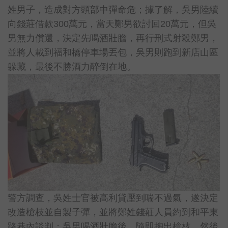
姓男子，造成對方頭部中彈命危；據了解，吳男陸續
向錢莊借款300萬元，當天鄭男欲討回20萬元，但吳
男無力償還，決定先喝酒壯膽，再行刑式射殺鄭男，
並將人載到福和橋停車場丟包，吳男則跑到新店山區
躲藏，最後不勝酒力醉倒在地。
警方調查，吳姓士官被高利貸壓到喘不過氣，遂決定
改造槍枝並自製子彈，並將鄭姓錢莊人員約到和平東
路巷內談判；吳男喝酒壯膽後，隨即掏出槍枝，然後