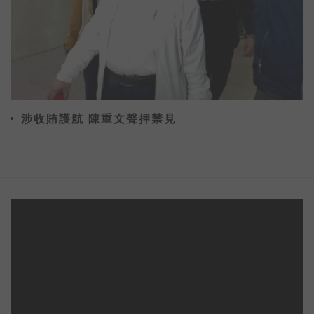
涉收賄護航 陳重文聲押禁見