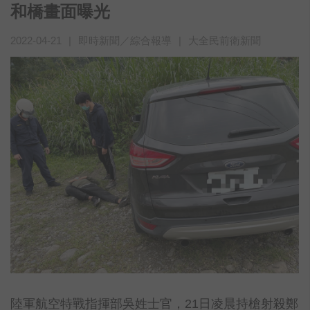
和橋畫面曝光
2022-04-21
|
即時新聞／綜合報導
|
大全民前衛新聞
陸軍航空特戰指揮部吳姓士官，21日凌晨持槍射殺鄭