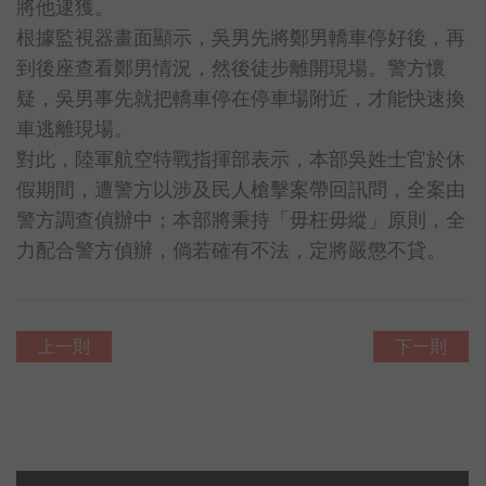
將他逮獲。
根據監視器畫面顯示，吳男先將鄭男轎車停好後，再
到後座查看鄭男情況，然後徒步離開現場。警方懷
疑，吳男事先就把轎車停在停車場附近，才能快速換
車逃離現場。
對此，陸軍航空特戰指揮部表示，本部吳姓士官於休
假期間，遭警方以涉及民人槍擊案帶回訊問，全案由
警方調查偵辦中；本部將秉持「毋枉毋縱」原則，全
力配合警方偵辦，倘若確有不法，定將嚴懲不貸。
上一則
下一則