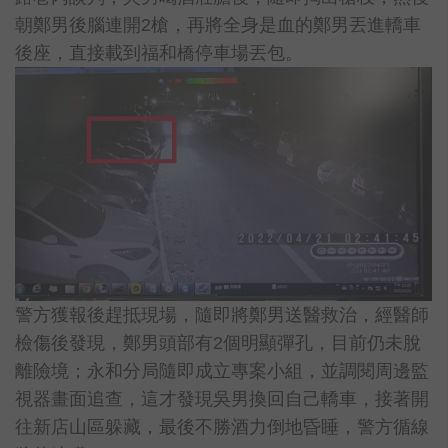
朝鄭男後腦連開2槍，再將全身是血的鄭男丟進轎車
後座，直接載到福和橋停車場丟包。
警方獲報後趕抵現場，隨即將鄭男送醫救治，經醫師
檢傷後發現，鄭男頭部有2個明顯彈孔，目前仍未脫
離險境；永和分局隨即成立專案小組，並調閱周邊監
視器畫面追查，這才發現吳男換回自己轎車，接著開
往新店山區躲藏，最後不勝酒力倒地昏睡，警方循線