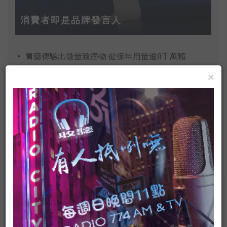
消費者即是品牌發言人
胃藥傳驗出微量致癌物 健保年用量逾8千萬顆
×
桃園新屋保齡球館大火 6名消防人員死亡
大專UBA籃球賽 台藝大蕭順議砍下新高323分
對抗病魔故事傳愛 王友良的生命奇蹟
鉛塊包黃金走私出境 詐團騙6億警追回7700萬