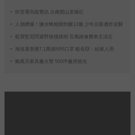
疾管署烏龍警訊 台南開山里爆紅
人潮擠爆！鹽水蜂炮開炸釀12傷 少年左眼遭炸送醫
藍寶堅尼閃避野狼撞路樹 百萬維修費車主淡定
海巡署查獲7.1萬個N95口罩 船長辯：給家人用
颱風天家具廠火警 500坪廠房燒光