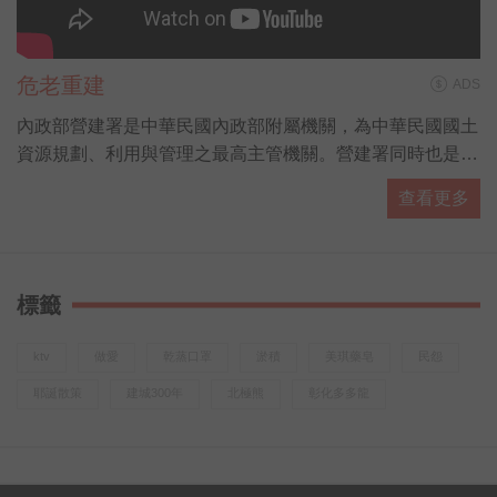
危老重建
ADS
內政部營建署是中華民國內政部附屬機關，為中華民國國土
資源規劃、利用與管理之最高主管機關。營建署同時也是各
國家公園的主管機關，由國家公園組負責掌管。
查看更多
標籤
ktv
做愛
乾蒸口罩
淤積
美琪藥皂
民怨
耶誕散策
建城300年
北極熊
彰化多多龍