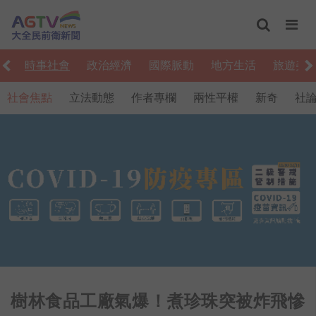
編
時事社會
政治經濟
國際脈動
地方生活
旅遊美
社會焦點
立法動態
作者專欄
兩性平權
新奇
社
樹林食品工廠氣爆！煮珍珠突被炸飛慘