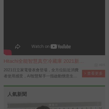
Hitachi全能智慧真空冷藏庫 2021新鮮
ADS
不妥協篇 完整版
2021日立家電發表會登場，全方位貼近消費
查看更多
者使用感受，AI智慧幫手一指啟動愜意生
活，讓料理、洗衣、清掃都能一指輕鬆搞
定，省下來的時間可以陪伴更重要的家人！
人氣新聞
此外，面對環境的考驗，日立家電也推出具
有防疫功能的洗衣機與冰箱，成為全場焦
點！