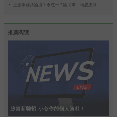
王滬寧國共論壇下令統一？國民黨：均屬臆測
推薦閱讀
臉書新騙招 小心你的個人資料！