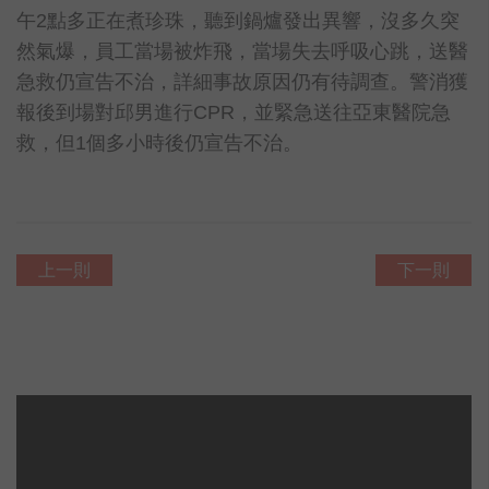
午2點多正在煮珍珠，聽到鍋爐發出異響，沒多久突
然氣爆，員工當場被炸飛，當場失去呼吸心跳，送醫
急救仍宣告不治，詳細事故原因仍有待調查。警消獲
報後到場對邱男進行CPR，並緊急送往亞東醫院急
救，但1個多小時後仍宣告不治。
上一則
下一則