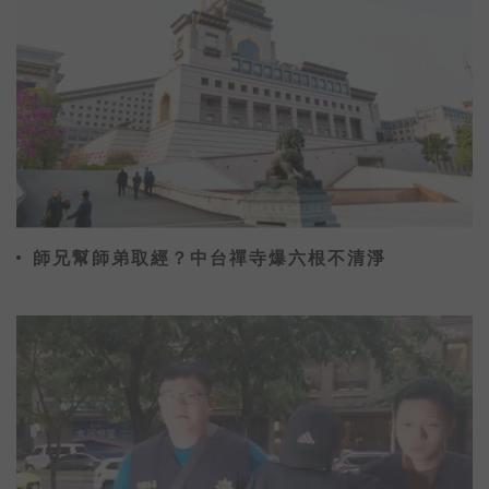
師兄幫師弟取經？中台禪寺爆六根不清淨