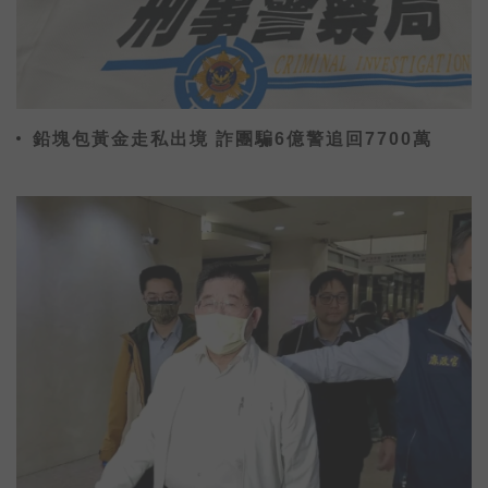
鉛塊包黃金走私出境 詐團騙6億警追回7700萬