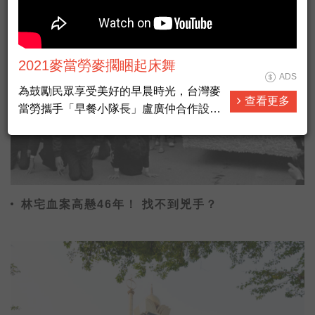
2021麥當勞麥擱睏起床舞
ADS
為鼓勵民眾享受美好的早晨時光，台灣麥
查看更多
當勞攜手「早餐小隊長」盧廣仲合作設計
推出「麥擱睏起床舞」，以輕快的節奏與
簡單易學的舞步，號召全民早晨動起來，
麥粉跟小隊長一起跳「麥擱睏起床舞」，
上傳IG還能抽30天份免費早餐。
林宅血案高懸46年！ 找不到兇手？