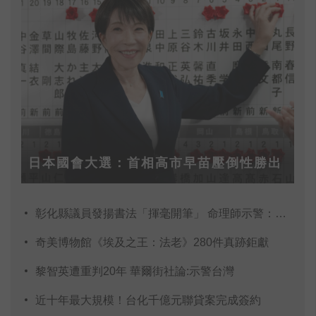
日本國會大選：首相高市早苗壓倒性勝出
彰化縣議員發揚書法「揮毫開筆」 命理師示警：不
奇美博物館《埃及之王：法老》280件真跡鉅獻
黎智英遭重判20年 華爾街社論:示警台灣
近十年最大規模！台化千億元聯貸案完成簽約