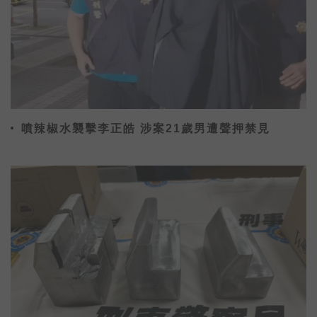
噴辣椒水襲擊李正皓 涉案21歲男遭聲押禁見