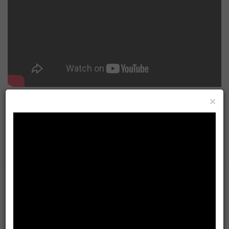
Taiwan Formosa live news HD
ADS
×
#新聞直播 #即時新聞 #LiveNews
查看更多
時事社會熱門