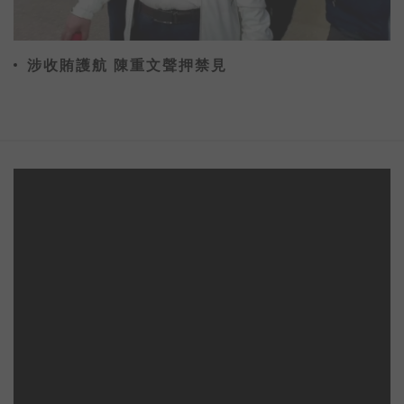
涉收賄護航 陳重文聲押禁見