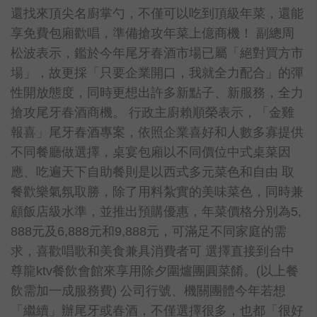
還找來頂尖名廚掌勺，不僅可以吃到頂級年菜，還能
享免費包廂歡唱，準備搶攻年菜上億商機！ 副總周
松波表示，鑑於今年尾牙春酒市場已屬「絕對買方市
場」，故更採「只要企業開口，我就全力配合」的彈
性開放態度，同時更想出許多新點子、新服務，全力
搶攻尾牙春酒商機。 行政主廚賴順榮表示，「金雞
報喜」尾牙春酒專案，依照企業喜好和人數多寡提供
不同餐廳做選擇，桌宴包廂以不同價位中式桌菜因
應、吃遍天下自助餐則是以西式多元菜色和自由 取
餐歡樂氣氛取勝，除了用料紮實的美味菜色，同時兼
顧飯店級水準，並推出預購優惠，年菜價格分別為5,
888元及6,888元和9,888元，可滿足不同家庭的需
求，喜歡唱歌和美食兼具消費者可 選擇直接到台中
尊龍ktv餐飲會館來享用除夕圍爐團圓菜餚。(以上餐
飲需加一成服務費) 公司行號、機關團體今年若想
「繼續」辦尾牙或春酒，不僅選擇很多，也都「很好