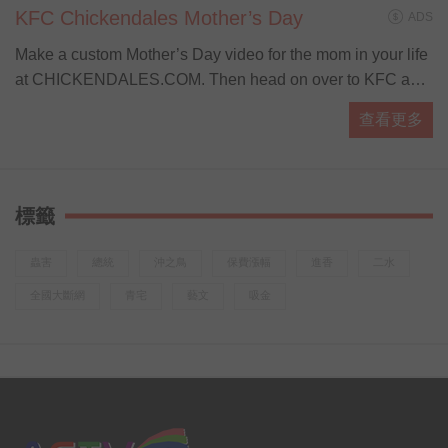
KFC Chickendales Mother’s Day
ADS
Make a custom Mother’s Day video for the mom in your life
at CHICKENDALES.COM. Then head on over to KFC and
let the Colonel do the cooking with our brand new
查看更多
Cinnabon Dessert Biscuits, available start
標籤
蟲害
總統
沖之鳥
保費漲幅
進香
二水
全國大斷網
青宅
藝文
吸金