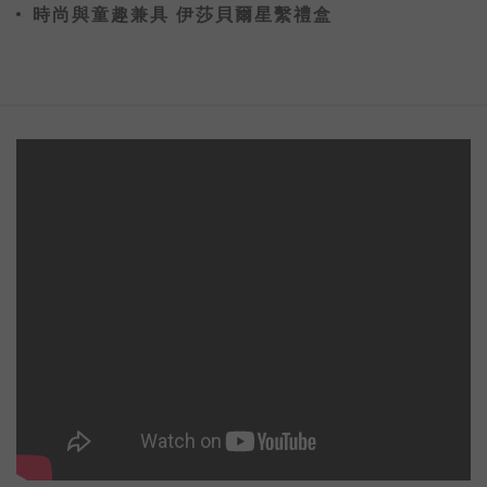
時尚與童趣兼具 伊莎貝爾星繫禮盒