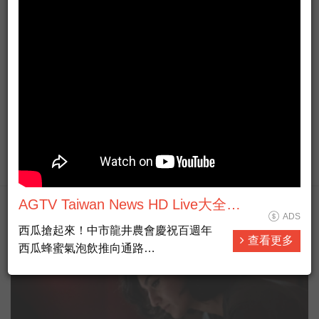
有人抵咧嘸
ADS
▶ 台灣廣播台中台FB粉絲專頁
#https://www.facebook.com/AM774
▶ 有人抵咧嘸FB粉絲專頁
查看更多
#https://www.facebook.com/AnybodyHereA...
▶ 有人抵咧嘸 播客 #https://ppt.cc/fUa1mx
每週日晚上11點歡迎收聽台灣廣播 AM774，用最多元豐富
AGTV Taiwan News HD Live大全民
的選擇，陪伴你的每星期。
ADS
工商廣編熱門
前衛新聞HD直播
#開啟直播小鈴鐺不漏掉最新消息
西瓜搶起來！中市龍井農會慶祝百週年
查看更多
西瓜蜂蜜氣泡飲推向通路
#新聞直播 #即時新聞 #LiveNews