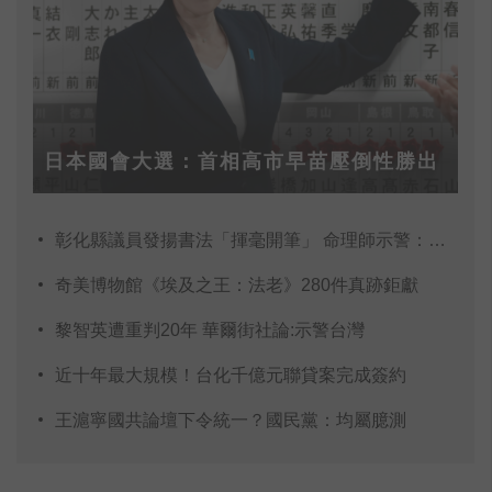
日本國會大選：首相高市早苗壓倒性勝出
彰化縣議員發揚書法「揮毫開筆」 命理師示警：不
奇美博物館《埃及之王：法老》280件真跡鉅獻
黎智英遭重判20年 華爾街社論:示警台灣
近十年最大規模！台化千億元聯貸案完成簽約
王滬寧國共論壇下令統一？國民黨：均屬臆測