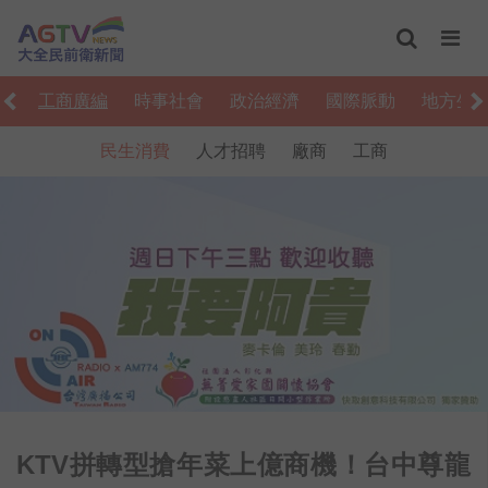
上
工商廣編
時事社會
政治經濟
國際脈動
地方生
民生消費
人才招聘
廠商
工商
KTV拼轉型搶年菜上億商機！台中尊龍