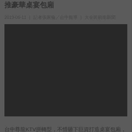
推豪華桌宴包廂
2019-06-11
|
記者張家倫／台中報導
|
大全民前衛新聞
台中尊龍KTV拼轉型，不惜砸下巨資打造桌宴包廂，