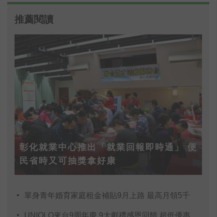
推薦閱讀
彰化就業中心推出「就業回報即時通」 便
民省時又可抽獎拿好康
單身青年婚育家庭租金補貼9月上路 最高月領5千
UNIQLO來台9周年慶 9大獻禮感恩回饋 超低優惠99元起