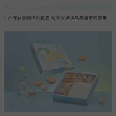
台灣廣播關懷銀髮族 阿公阿嬤福氣滿滿重磅登場