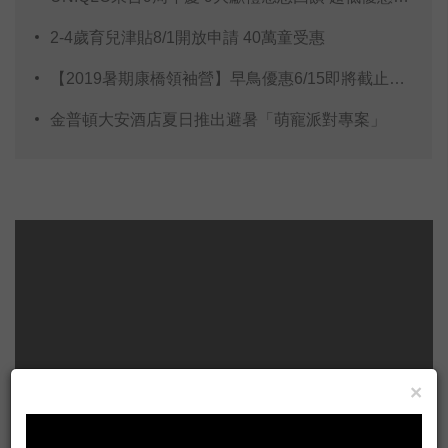
2-4歲育兒津貼8/1開放申請 40萬童受惠
【2019暑期康橋領袖營】早鳥優惠6/15即將截止，陪
金普頓大安酒店夏日推出避暑「萌寵派對專案」
×