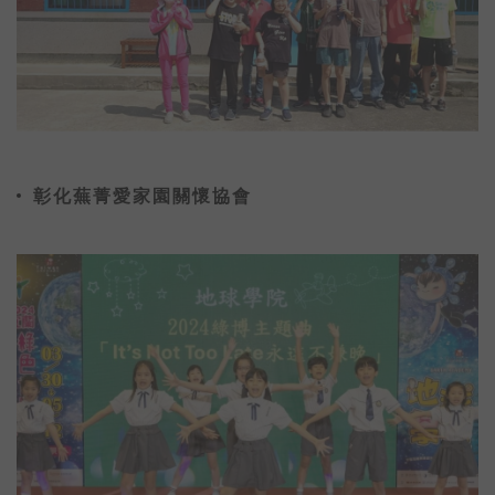
彰化蕪菁愛家園關懷協會