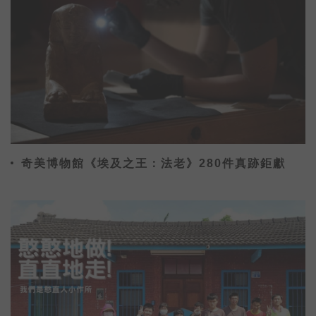
奇美博物館《埃及之王：法老》280件真跡鉅獻