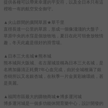
提供各種可以帶來幸運的平安符，以及全日本只有這
裡唯一有的航空安全御守。
▲火山群間的廣闊草原★草千里
直徑長達一公里的草原，形成一個像淺淺的大盤子，
草原中央的水窪是個放牧地，夏日在此可領會放牧情
趣，冬天此處是很好的滑雪場。
▲日本三大名城★熊本城
熊本城與大阪城、名古屋城並稱為日本三大名城，是
名將加藤清正耗費7年心血完成，由於全城種滿了銀
杏樹所以又名銀杏城，在秋季一片金黃彩繪環繞，甚
是美麗。
▲福岡市區最大的購物商城★博多運河城
博多運河城是一個多功能休閒育樂中心，設計開發的