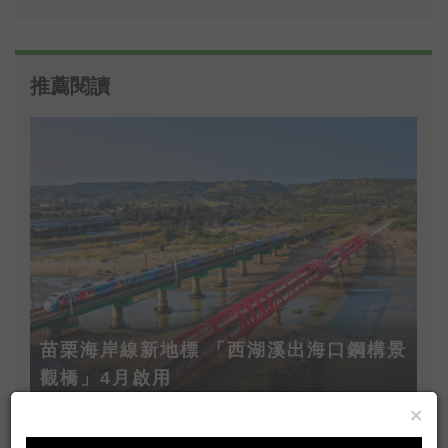
推薦閱讀
苗栗海岸線新地標 「西湖溪出海口鋼構景
觀橋」4月啟用
×