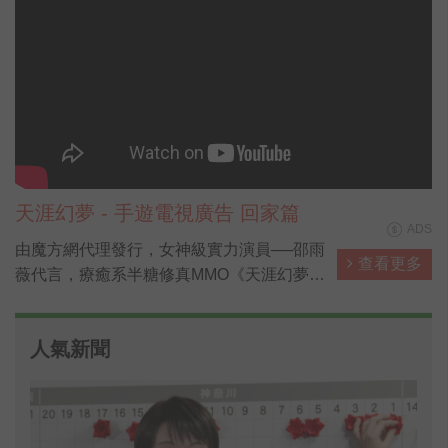
天涯幻夢 - 手遊電視廣告 回家篇
ADS
由魔方網代理發行，女神級實力演員──邵雨
查看更多
薇代言，療癒系半糖修真MMO《天涯幻夢》
──在今日正式開放，已達成50萬人預約，突
破解鎖專屬獎勵【自選萌寵坐騎禮包】、
人氣新聞
【自選戀愛稱號禮包】，以及大量元寶與開
啟「探秘真龍寶藏」高級副本的【真龍密
匙】。而首日登入的玩家，則能免費獲得邵
雨薇專屬羽翼【薇雨紛飛】！