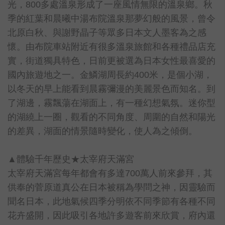
光，800多處溫泉形成了一座風情無限的溫泉鄉。秋
季的紅葉和晨曦中湯布院溫泉那夢幻般的風景，曾令
北原白秋、與謝野晶子等眾多日本文人墨客為之感
懷。由布院車站附近有很多溫泉旅館和各種禮品店充
實，街道獨具特色，日前更被選為日本女性最喜愛的
國內旅遊地之一。金鱗湖周長約400米，是個小湖，
以冬天的早上能看到晨霧彌漫的美麗景色而知名。到
了湖邊，霧飄蕩在湖面上，有一種幻想氣氛。迷你型
的湖繞上一圈，觀看的不同角度、周圍的自然和陽光
的差異，湖面的情景隨時變化，使人為之傾倒。
▲體驗千年歷史★太宰府天滿宮
太宰府天滿宮每年都會有多達700萬人前來參拜，其
供奉的菅原道真公在日本被稱為學問之神，因靈驗而
聞名日本，此地氣候四季分明依不同季節有各種不同
花卉盛開，因此吸引各地許多遊客前來欣賞，府內還