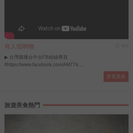
示，護蟹活動非常適合做學校親子關係的
教育課程，除讓小朋友體會媽媽為了延續
下一代付出辛苦的代價外，更希望公館國
小學生除了靜態的課程學習更期望能有實
際行動來達到愛護綠島家鄉生態環境的素
養。
有人抵咧嘸
ADS
▶ 台灣廣播台中台FB粉絲專頁
#https://www.facebook.com/AM774
▶ 有人抵咧嘸FB粉絲專頁
查看更多
#https://www.facebook.com/AnybodyHereA...
▶ 有人抵咧嘸 播客 #https://ppt.cc/fUa1mx
每週日晚上11點歡迎收聽台灣廣播 AM774，用最多元豐富
的選擇，陪伴你的每星期。
旅遊美食熱門
#開啟直播小鈴鐺不漏掉最新消息