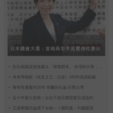
日本國會大選：首相高市早苗壓倒性勝出
彰化縣議員發揚書法「揮毫開筆」 命理師示警：不
奇美博物館《埃及之王：法老》280件真跡鉅獻
黎智英遭重判20年 華爾街社論:示警台灣
近十年最大規模！台化千億元聯貸案完成簽約
王滬寧國共論壇下令統一？國民黨：均屬臆測