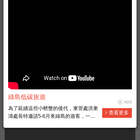
福泰桔子商旅落腳嘉義市 打造平價搶攻背包客商機
公主遊輪歡慶「皇家公主號」啟航一周年
彰化旅遊一條龍策略 十四家觀光工廠聯合行銷
草嶺古道芒花季秋芒盛宴 賞芒花抽大獎
旅遊租車的注意事項
綠島低碳旅遊
ADS
為了延續這些小螃蟹的後代，東管處洪東
查看更多
濤處長特邀請5-6月來綠島的遊客，一起
當護蟹俠客，用你小小手掌心幫陸蟹媽媽
安全過馬路，同時將你的愛心留在綠島；
另共同辦理單位公館國小王邇翰校長表