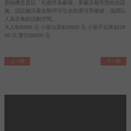
原始概念是以「化都市為劇場」來建設都市型綜合設
施。該設施沿著由那珂河引水的運河而修築，強調以
人為主角的活動空間。
大人$26900 元 小孩佔床$26900 元 小孩不佔床$229
00 元 嬰兒$6000 元
上一則
下一則