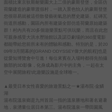
面積比東京狄斯耐樂園大上二倍的豪斯登堡，全區仿
荷蘭建造的豪華渡假村，一踏入景色怡人的豪斯登堡
您很容易就被這些散發藝術氣息的歷史建築、紅磚瓦
街道所感動，園區內所有建築全部仿造荷蘭原始建築
群！村內共有20多個遊樂景點可供玩樂，而且在此您
可親身感受大洪水歷險館以及諾亞劇場的360度電影
都能帶給您前所未有的體驗和感動。特別的是，於20
09年3月開幕的[GRAND ODYSSEY偉大的航程]也是
從愛知博覽會中引進！每位來賓在入場時都得先拍攝
臉部的3D影像，化身成為影片中的主角，一起在太
空中展開旅程!此遊樂設施是全球唯一。
▲最受日本女性喜愛的旅遊景點之一★湯布院‧金鱗
湖
湯布院溫泉鄉是九州首屈一指的溫泉勝地和著名避暑
地，泉湧量位居日本第三。湯布院溫泉一帶田園風