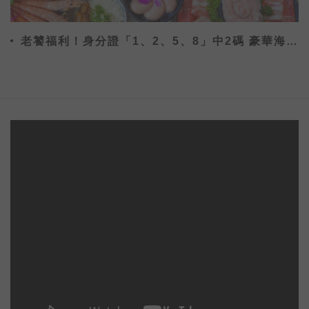
老饕福利！身分證「1、2、5、8」中2碼 豪華海鮮
免費吃到飽