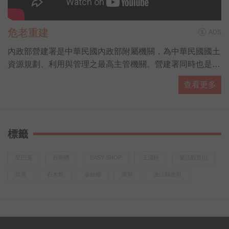
危老重建
ADS
內政部營建署是中華民國內政部附屬機關，為中華民國國土
資源規劃、利用與管理之最高主管機關。營建署同時也是各
國家公園的主管機關，由國家公園組負責掌管。
查看更多
標籤
星巴克
台明將
EASY SHOP
王淺秋
樂活觀音山
炫音
石木欽
金絲貓
黑幫
連江縣政府