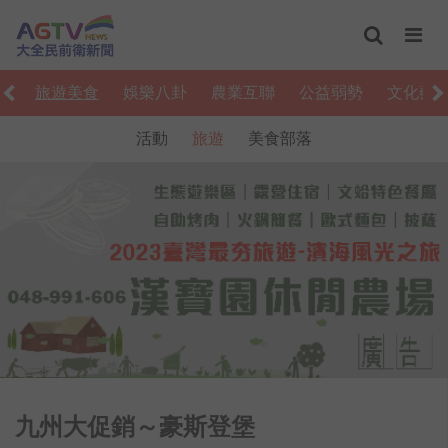
活
旅遊美食
娛樂八卦
農業互聯
公益弱勢
文化藝
活動
旅遊
美食部落
九州大促銷～豪斯登堡