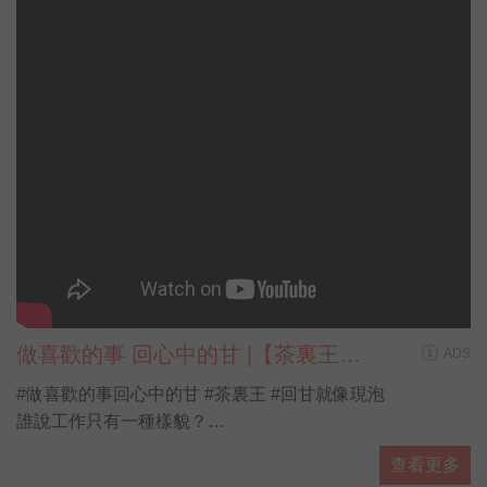
做喜歡的事 回心中的甘 |【茶裏王帶
ADS
你看見第N種人生】
#做喜歡的事回心中的甘 #茶裏王 #回甘就像現泡
誰說工作只有一種樣貌？
誰說人生只有一種味道？
查看更多