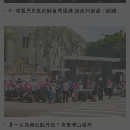
P+聯盟歷史性的開幕戰爆滿 陳建州淚崩：謝謝大
家來
北一女為何狂點外送？真實理由曝光