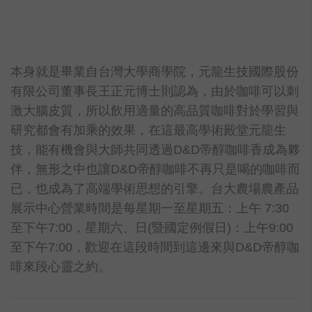
本身就是畢業自台灣大學商學院，元龍生技國際股份
有限公司董事長王正元博士則認為，由於咖啡可以刺
激大腦皮質，所以飲用適量的高品質咖啡對於學習與
研究都會有加乘的效果，在這最高學術殿堂元龍生
技，能有機會與大師共同透過D&D帝醇咖啡香成為夥
伴，無形之中也讓D&D帝醇咖啡不再只是喝的咖啡而
已，也成為了高端學術思想的引擎。台大農場農產品
展示中心營業時間是每星期一至星期五：上午 7:30
至下午7:00，星期六、日(暨國定例假日)：上午9:00
至下午7:00，歡迎在這段時間到這邊來與D&D帝醇咖
啡來段心靈之約。