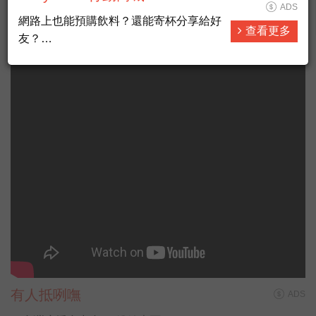
ADS
網路上也能預購飲料？還能寄杯分享給好
查看更多
友？
來Juicy Store，發現飲料的更多種可能❤
❤
炎炎夏日，街道上幾乎可見人人手上拿一
杯手搖飲料，根據資料顯示，台灣人1年
就喝掉500億元的手搖飲料，農委會農糧
署為鼓勵手搖飲料業者，能將台灣在地水
果納入原料之一，促進水果消費及加值運
用，今（9日）特別舉辦「台灣水果手搖
飲料比賽」，以國產香蕉、紅龍果為主要
原料開發新飲品，分兩階段
有人抵咧嘸
ADS