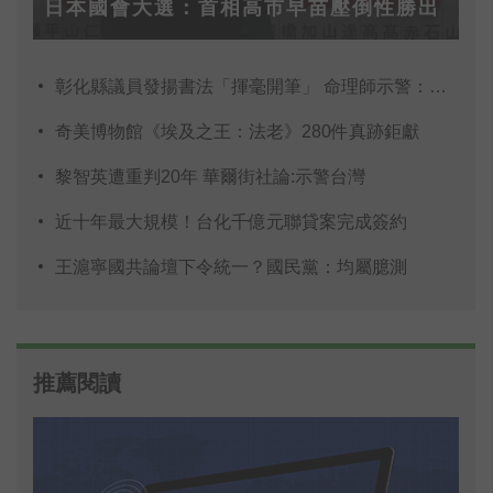
日本國會大選：首相高市早苗壓倒性勝出
彰化縣議員發揚書法「揮毫開筆」 命理師示警：不
奇美博物館《埃及之王：法老》280件真跡鉅獻
黎智英遭重判20年 華爾街社論:示警台灣
近十年最大規模！台化千億元聯貸案完成簽約
王滬寧國共論壇下令統一？國民黨：均屬臆測
推薦閱讀