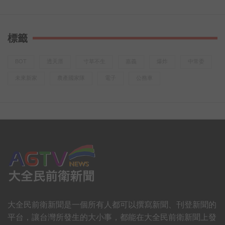
當新興職業越來越多元，工作不再只有單一的「辦公室形
式」
新世代年輕人在找一份工作，也在找自己「喜歡的事」
標籤
想知道他們到底嚮往怎樣的人生？
喝口茶聽聽他們的真實故事
BOT
透天厝
寸草不生
嘉義
爆炸
中常委
或許，你也能發現……
未來新家
農產國家隊
電子
公務車
有一種回甘，不只在味蕾裡更在心裡
「做喜歡的事，回心中的甘」
大全民前衛新聞是一個所有人都可以撰寫新聞、刊登新聞的
平台，讓台灣所發生的大小事，都能在大全民前衛新聞上發