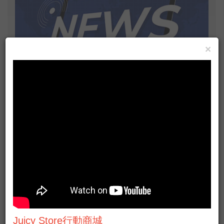
×
100年度教育部獎助大專校院選送學生出
國研修及實習
崑大生和福汎企業踩街賀蛇年 三公分厚紅包免費送
逢大生舉辦創客嘉年華 激發新生代創作能量
最夯投資新選擇~文大推廣EGL鑽石分級師證照
中州科大45週年校慶 千人超大蛋糕慶生
媽媽是上帝給你的使者
Juicy Store行動商城