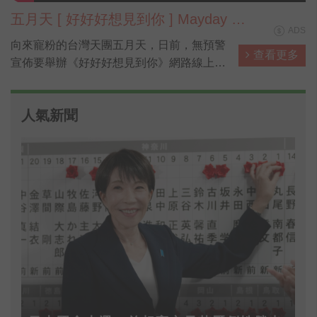
五月天 [ 好好好想見到你 ] Mayday fly
ADS
to 2021 跨年演唱會
向來寵粉的台灣天團五月天，日前，無預警
查看更多
宣佈要舉辦《好好好想見到你》網路線上特
別版演唱會，陪伴全球的五迷迎接2021新
年。主唱大人阿信在社群平台寫下：「誰說
人氣新聞
這巨大的體育場中空無一人?讓五月天再揮
霍一回任性填滿你心。從踟躕前行的2020，
唱到煙花盛開的2021！」現在就帶大家直擊
五月天的《好好好想見到你》線上演唱會！