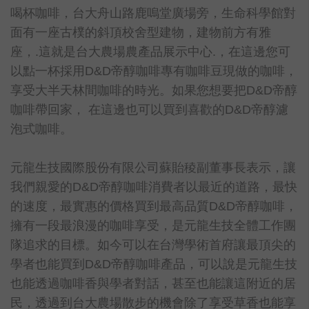
喝杯咖啡，台大舟山路鹿嗚堂廣場旁，生命科學館對
面有一座古樸的斜頂校舍型建物，建物前方有雅
座，.這就是台大農場農產品展示中心.，在這邊您可
以點一杯採用D&D帝醇咖啡專有咖啡豆現做的咖啡，
享受大半天林間咖啡的時光。如果您想要把D&D帝醇
咖啡帶回家， 在這邊也可以買到喜歡的D&D帝醇濾
泡式咖啡。
元龍生技國際股份有限公司蘇貽稜副董事長表示，讓
我們親愛的D&D帝醇咖啡消費者以最近的道路，最快
的速度，最實惠的價格買到最高品質D&D帝醇咖啡，
擁有一段最浪漫的咖啡享受，是元龍生技全體工作團
隊追求的目標。如今可以在台灣學術首府讓最頂尖的
學者也能買到D&D帝醇咖啡產品，可以說是元龍生技
也能透過咖啡香與學者對話，甚至也能讓這附近的居
民，透過到台大農場散步的機會除了享受草香也能享