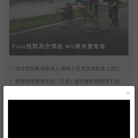
Flux挑戰高空彈跳 MV裸奔賣青春
張立昂帥氣揮拳踹人 霸氣十足笑說差點迷上自己
劉香慈產後復出拍《乳房》瘦到連那裡都凹下去!
×
2016台中東亞流行音樂節 砸重金大打宣傳走國際線
拍照手法超極限 16面立鏡讓羅志祥無所遁形
火雞、提琴、蒙面俠 《愛琳娜》首映 魔幻登場