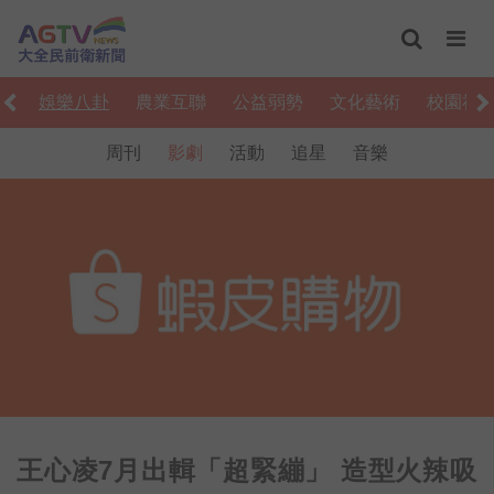
食
娛樂八卦
農業互聯
公益弱勢
文化藝術
校園社
周刊
影劇
活動
追星
音樂
王心凌7月出輯「超緊繃」 造型火辣吸