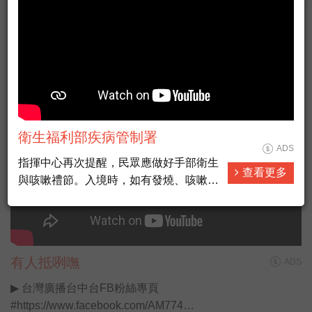
衛生福利部疾病管制署
ADS
指揮中心再次提醒，民眾應做好手部衛生
查看更多
與咳嗽禮節。入境時，如有發燒、咳嗽等
不適症狀，應主動通報機場及港口檢疫人
員並配合防疫措施；及時通報1922。
有人抵咧嘸
ADS
▶ 台灣廣播台中台FB粉絲專頁
#https://www.facebook.com/AM774