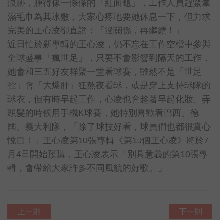
痕跡，腫得像一條條的「紅面龜」，工作人員趕緊拿
濕毛巾為其冰敷，大家心疼地要她休息一下，但力求
完美的王心凌卻直說：「沒關係，再繼續！」
近日忙於新專輯的王心凌，仍不忘在工作空檔中參與
全球盛事「瘋世足」，只要不會影響到隔天的工作，
她會和三五好友群聚一堂看球賽，雖然不是「世足
控」會「大爆肝」狂熬夜看球，或是穿上支持球隊的
球衣，但有時早起工作，心凌也會趁著早起化妝、弄
頭髮的時候用手機K球賽，她特別喜歡看巴西、德
國、義大利隊，「除了球技好看，球員們也都很賞心
悅目！」王心凌第10張專輯《第10個王心凌》將於7
月4日開始預購，王心凌表示「別具意義的第10張專
輯，會帶給大家許多不同風貌的好歌。」
上一則
下一則