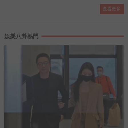
▶ 有人抵咧嘸FB粉絲專頁
查看更多
#https://www.facebook.com/AnybodyHereA...
▶ 有人抵咧嘸 播客 #https://ppt.cc/fUa1mx
每週日晚上11點歡迎收聽台灣廣播 AM774，用最多元豐富
的選擇，陪伴你的每星期。
娛樂八卦熱門
#開啟直播小鈴鐺不漏掉最新消息