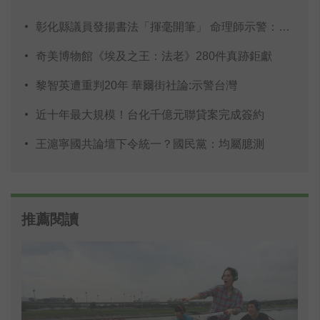
彰化縣議員發揚書法「揮毫開筆」 命理師示警：不
奇美博物館《埃及之王：法老》280件真跡鉅獻
黎智英遭重判20年 華爾街社論:示警台灣
近十年最大規模！台化千億元聯貸案完成簽約
王滬寧國共論壇下令統一？國民黨：均屬臆測
推薦閱讀