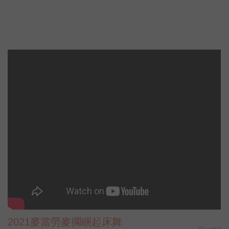
2021麥當勞麥擱睏起床舞