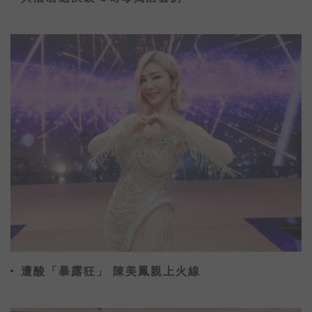
遭酸「暴露狂」 陳美鳳親上火線