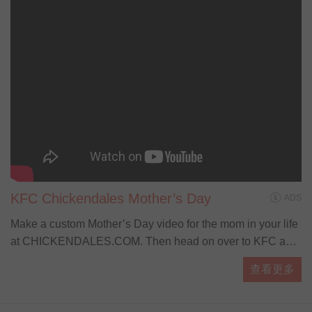
KFC Chickendales Mother’s Day
ADS
Make a custom Mother’s Day video for the mom in your life
at CHICKENDALES.COM. Then head on over to KFC and
let the Colonel do the cooking with our brand new
查看更多
Cinnabon Dessert Biscuits, available start