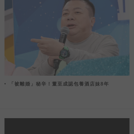
「被離婚」秘辛！董至成認包養酒店妹8年