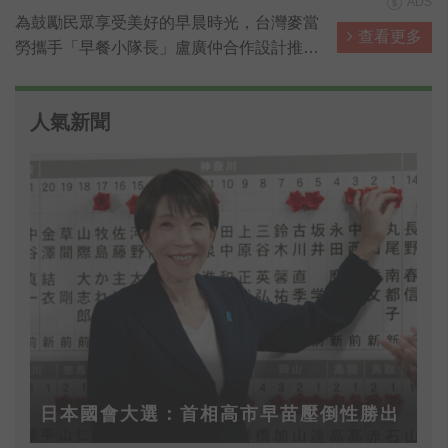
ADS
為鼓勵民眾享受美好的早晨時光，台灣麥當
查看更多
勞攜手「早餐小隊長」盧廣仲合作設計推出
「麥擱睏起床舞」，以輕快的節奏與簡單易
學的舞步，號召全民早晨動起來，麥粉跟小
人氣新聞
隊長一起跳「麥擱睏起床舞」，上傳IG還能
抽30天份免費早餐。
日本國會大選：首相高市早苗壓倒性勝出