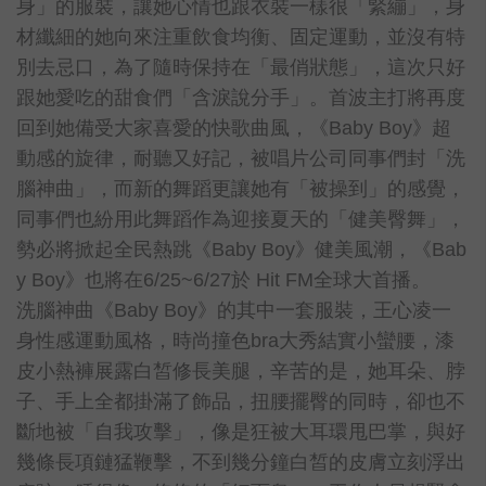
身」的服裝，讓她心情也跟衣裝一樣很「緊繃」，身
材纖細的她向來注重飲食均衡、固定運動，並沒有特
別去忌口，為了隨時保持在「最俏狀態」，這次只好
跟她愛吃的甜食們「含淚說分手」。首波主打將再度
回到她備受大家喜愛的快歌曲風，《Baby Boy》超
動感的旋律，耐聽又好記，被唱片公司同事們封「洗
腦神曲」，而新的舞蹈更讓她有「被操到」的感覺，
同事們也紛用此舞蹈作為迎接夏天的「健美臀舞」，
勢必將掀起全民熱跳《Baby Boy》健美風潮，《Bab
y Boy》也將在6/25~6/27於 Hit FM全球大首播。
洗腦神曲《Baby Boy》的其中一套服裝，王心凌一
身性感運動風格，時尚撞色bra大秀結實小蠻腰，漆
皮小熱褲展露白皙修長美腿，辛苦的是，她耳朵、脖
子、手上全都掛滿了飾品，扭腰擺臀的同時，卻也不
斷地被「自我攻擊」，像是狂被大耳環甩巴掌，與好
幾條長項鏈猛鞭擊，不到幾分鐘白皙的皮膚立刻浮出