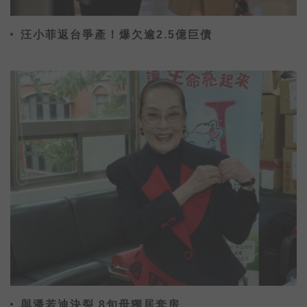
汪小菲返台爭產！爆欠逾2.5億巨債
與潘若迪決裂 8旬母獨居套房