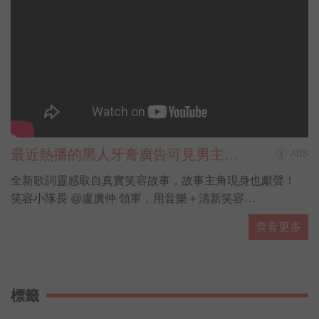
最近熱播的黑人牙膏廣告可見男主角
ADS
盧廣仲唱唱跳跳，身上的花襯衫也跟
全新歌詞靈感取自真實笑容故事，故事主角現身也獻聲！
著搶鏡，細看襯衫上不是花草植物圖
笑容小隊長 @盧廣仲 領軍，用音樂＋清新笑容
案，
為這個世界唱出最療癒的正能量！
查看更多
黑人牙膏為你貼心獻禮，萬元iPad週週送、禮券再加碼！
4/25-6/2期間買黑人牙膏牙刷任一商品
前往登錄發票即可參加 https://bit.ly/2VBiN9J
標籤
越