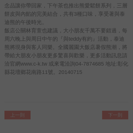
念品讓你帶回家，下午茶也推出熊愛鬆餅系列，三層
餅皮與內餡的完美結合，共有3種口味，享受著與泰
迪熊的午後時光。
飯店公關林育萱也建議，大小朋友千萬不要錯過，每
周六晚上與周日中午的『與teddy有約』活動，泰迪
熊將現身與客人同樂。全國麗園大飯店暑假熊潮，將
帶給大朋友小朋友更多驚喜與歡樂，更多活動訊息請
洽官網www.c-k.tw 或來電洽詢04-7874685 地址:彰化
縣花壇鄉花南路11號。20140715
上一則
下一則