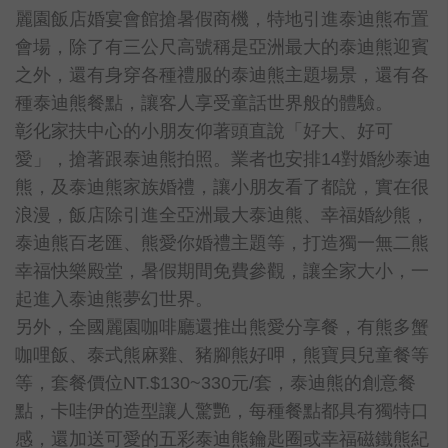
麗園飯店婚宴會館搶暑假商機，特地引進泰迪熊布置
會場，除了有三公尺高號稱是亞洲最大的泰迪熊迎賓
之外，還有身穿各種禮服的泰迪熊主題場景，還有各
種泰迪熊餐點，讓客人享受童話世界般的體驗。
彰化家扶中心的小朋友仰著頭直說「好大、好可
愛」，搶著跟泰迪熊拍照。業者也安排14對婚紗泰迪
熊，及泰迪熊家族婚禮，讓小朋友看了都說，實在很
浪漫，飯店除引進全亞洲最大泰迪熊、幸福婚紗熊，
泰迪熊百老匯、熊愛你婚禮主題等，打造獨一無二熊
幸福快樂殿堂，暑假期間免費參觀，讓全家大小，一
起進入泰迪熊夢幻世界。
另外，全國麗園咖啡廳還推出熊愛分享餐，有熊多蟹
咖哩飯、泰式熊麻雞、豬腳熊好呷，熊寶貝兒童餐等
等，套餐價位NT.$130~330元/套，泰迪熊的創意餐
點，卡哇伊的造型讓人驚艷，每種餐點都具有獨特口
感，還加送可愛的五彩泰迪熊鑰匙圈或幸福磁鐵熊紀