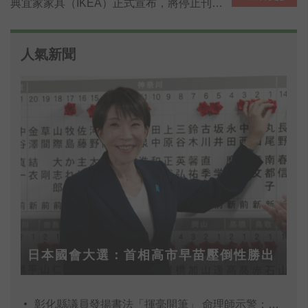
典宜家家具（IKEA）正式宣布，將停止刊印
IKEA家具的「年度家具目錄」（The IKEA
Catalogue），10月剛上市的2021年目錄，
人氣新聞
將成為歷史上「最後一本目錄」。圖為2021
年號的末代目錄。
日本國會大選：首相高市早苗壓倒性勝出
彰化縣議員發揚書法「揮毫開筆」 命理師示警：不