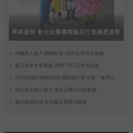
畢業謝師 彰化全國麗園飯店打造感恩派對
AI機器人協力 觸觸有愛~高市監理洽公無礙
臺北自來水事業處108年7月3日停水訊息
2019法國坎城MIDEM 國際唱片展 巴黎「臺灣之夜」
黑松四大核心能力 推升品牌活力與創新
看好婚禮熱潮 彰化飯店推夢幻婚宴