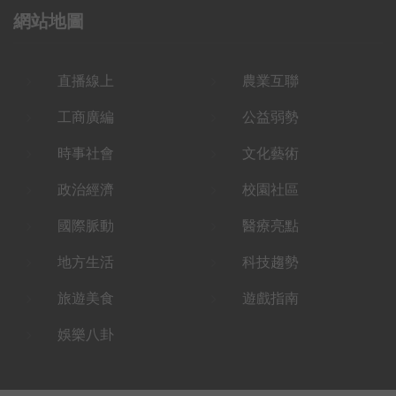
網站地圖
直播線上
農業互聯
工商廣編
公益弱勢
時事社會
文化藝術
政治經濟
校園社區
國際脈動
醫療亮點
地方生活
科技趨勢
旅遊美食
遊戲指南
娛樂八卦