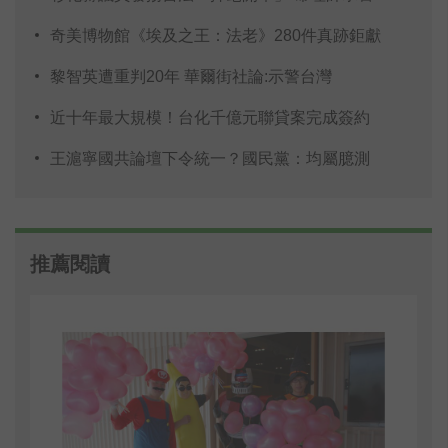
奇美博物館《埃及之王：法老》280件真跡鉅獻
黎智英遭重判20年 華爾街社論:示警台灣
近十年最大規模！台化千億元聯貸案完成簽約
王滬寧國共論壇下令統一？國民黨：均屬臆測
推薦閱讀