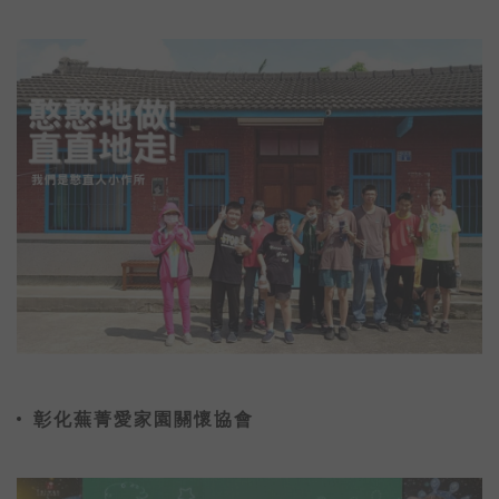
彰化蕪菁愛家園關懷協會