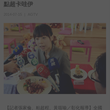
點超卡哇伊
2014-07-15
|
AGTV
【記者張家倫、粘超程、黃筱喻／彰化報導】全國