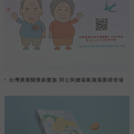
台灣廣播關懷銀髮族 阿公阿嬤福氣滿滿重磅登場