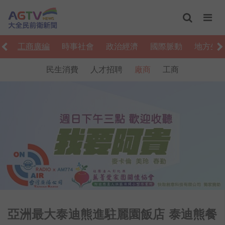
上
工商廣編
時事社會
政治經濟
國際脈動
地方生
民生消費
人才招聘
廠商
工商
亞洲最大泰迪熊進駐麗園飯店 泰迪熊餐