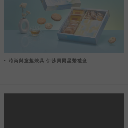
時尚與童趣兼具 伊莎貝爾星繫禮盒