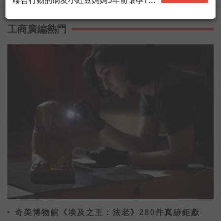
聯合行動的病友小紅豆媽媽5年前懷孕7個
月時，發現罹患乳癌，過程中抵抗病魔、
不放棄希望，最終順利的產下可愛的女
工商廣編熱門
兒，控制了病情，現在孩子已經五歲了。
小紅豆媽媽最近加入了永齡的臨床研究計
劃，希望能透過她的基因，幫助醫師們從
她所經歷的治療，為醫學找到一些線索，
也希望未來有一天，和她一樣的病人，可
以有更多的証據指引治療，減少不必要的
治療副作用。
奇美博物館《埃及之王：法老》280件真跡鉅獻