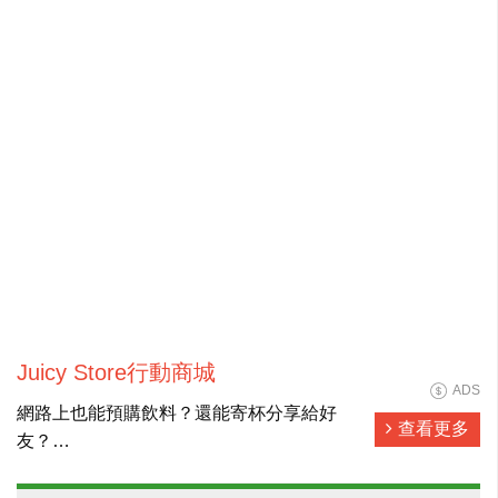
Juicy Store行動商城
ADS
網路上也能預購飲料？還能寄杯分享給好
查看更多
友？
來Juicy Store，發現飲料的更多種可能❤❤
炎炎夏日，街道上幾乎可見人人手上拿一杯