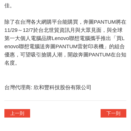
佳。
誰說工作只有一種樣貌？
誰說人生只有一種味道？
除了在台灣各大網購平台能購買，奔圖PANTUM將在
當新興職業越來越多元，工作不再只有單
11/29～12/7於台北世貿資訊月與大眾見面，與全球
一的「辦公室形式」
第一大個人電腦品牌Lenovo聯想電腦攜手推出「買L
新世代年輕人在找一份工作，也在找自己
enovo聯想電腦送奔圖PANTUM雷射印表機」的組合
「喜歡的事」
優惠，可望吸引搶購人潮，開啟奔圖PANTUM在台知
想知道他們到底嚮往怎樣的人生？
名度。
喝口茶聽聽他們的真實故事
或許，你也能發現……
有一種回甘，不只在味蕾裡更在心裡
「做喜歡的事，回心中的甘」
台灣代理商: 欣和豐科技股份有限公司
上一則
下一則