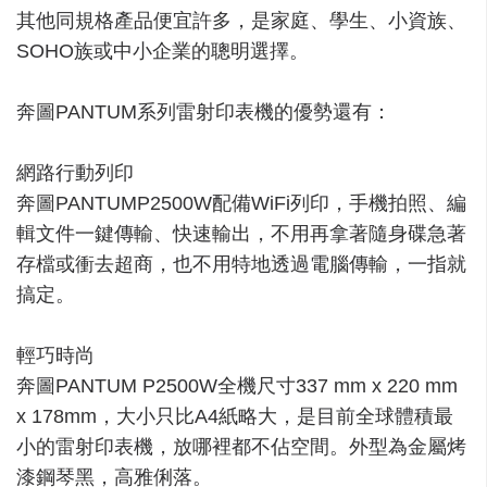
其他同規格產品便宜許多，是家庭、學生、小資族、
SOHO族或中小企業的聰明選擇。
奔圖PANTUM系列雷射印表機的優勢還有：
網路行動列印
奔圖PANTUMP2500W配備WiFi列印，手機拍照、編
輯文件一鍵傳輸、快速輸出，不用再拿著隨身碟急著
存檔或衝去超商，也不用特地透過電腦傳輸，一指就
搞定。
輕巧時尚
奔圖PANTUM P2500W全機尺寸337 mm x 220 mm
x 178mm，大小只比A4紙略大，是目前全球體積最
小的雷射印表機，放哪裡都不佔空間。外型為金屬烤
漆鋼琴黑，高雅俐落。