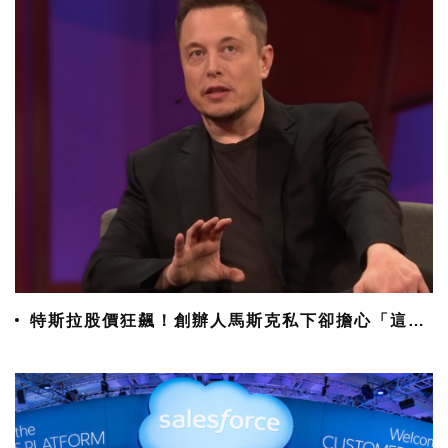
特斯拉股價狂飆！創辦人馬斯克私下卻擔心「這件
事」