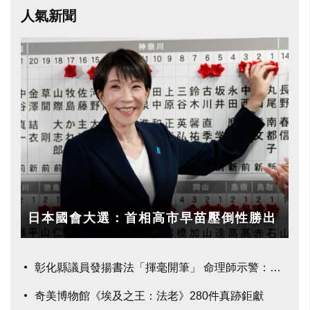
人氣新聞
手搖飲料，根據資料顯示，台灣人1年就喝
掉500億元的手搖飲料，農委會農糧署為鼓
勵手搖飲料業者，能將台灣在地水果納入原
料之一，促進水果消費及加值運用，今（9
日）特別舉辦「台灣水果手搖飲料比賽」，
以國產香蕉、紅龍果為主要原料開發新飲
品，分兩階段
日本國會大選：首相高市早苗壓倒性勝出
彰化縣議員發揚書法「揮毫開筆」 命理師示警：不
奇美博物館《埃及之王：法老》280件真跡鉅獻