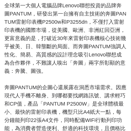
全球第一大個人電腦品牌Lenovo聯想投資的品牌奔
圖PANTUM，研發出第一台擁有自主技術的奔圖PAN
TUM雷射印表機P2500w和P3255dn，不僅打入雷射
印表機的國際市場，從美國、歐洲、非洲紅回亞洲，
更富意義的是，打破近30年來雷射印表機核心技術幾
乎被美、日、韓壟斷的局面。而奔圖PANTUM強調人
性化、簡易、高質感的設計理念吸引Lenovo聯想成
為合作夥伴，不難讓人嗅出「奔圖」兩字所彰顯的意
義：奔騰、圖強。
奔圖PANTUM的企圖心還展露在洞悉市場需求。因應
現代人手機不離身、到哪都要找網路訊號、講求輕巧
和CP值，產品「PANTUM P2500W」是全球體積最
小、最快的雷射印表機，機型只比A4紙大一點，每
分鐘能列印22張A4文件，同時配備WiFi行動列印功
能，為消費者營造便利、舒適的科技環境，且價格比