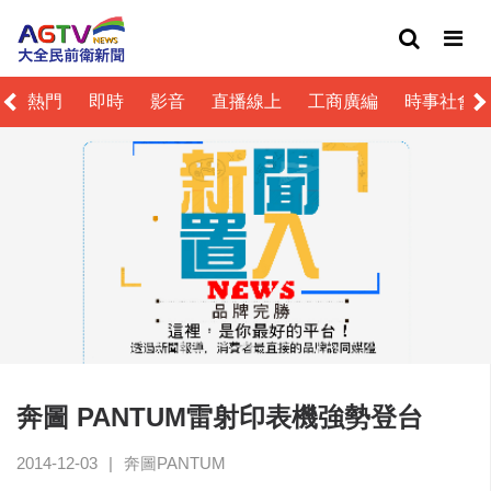
熱門
即時
影音
直播線上
工商廣編
時事社會
奔圖 PANTUM雷射印表機強勢登台
2014-12-03
|
奔圖PANTUM