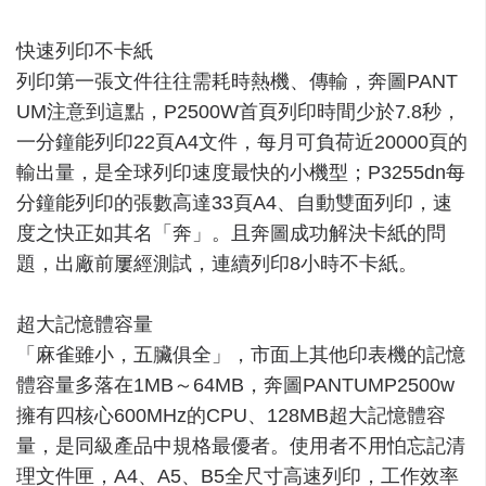
×
快速列印不卡紙
列印第一張文件往往需耗時熱機、傳輸，奔圖PANT
UM注意到這點，P2500W首頁列印時間少於7.8秒，
一分鐘能列印22頁A4文件，每月可負荷近20000頁的
輸出量，是全球列印速度最快的小機型；P3255dn每
分鐘能列印的張數高達33頁A4、自動雙面列印，速
度之快正如其名「奔」。且奔圖成功解決卡紙的問
題，出廠前屢經測試，連續列印8小時不卡紙。
超大記憶體容量
「麻雀雖小，五臟俱全」，市面上其他印表機的記憶
體容量多落在1MB～64MB，奔圖PANTUMP2500w
做喜歡的事 回心中的甘 |【茶裏王
擁有四核心600MHz的CPU、128MB超大記憶體容
ADS
帶你看見第N種人生】
量，是同級產品中規格最優者。使用者不用怕忘記清
#做喜歡的事回心中的甘 #茶裏王 #回甘就
查看更多
理文件匣，A4、A5、B5全尺寸高速列印，工作效率
像現泡