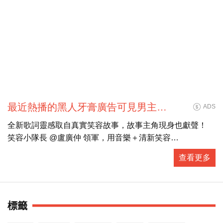
最近熱播的黑人牙膏廣告可見男主角
ADS
盧廣仲唱唱跳跳，身上的花襯衫也跟
全新歌詞靈感取自真實笑容故事，故事主角現身也獻聲！
著搶鏡，細看襯衫上不是花草植物圖
笑容小隊長 @盧廣仲 領軍，用音樂＋清新笑容
案，
為這個世界唱出最療癒的正能量！
查看更多
黑人牙膏為你貼心獻禮，萬元iPad週週送、禮券再加碼！
4/25-6/2期間買黑人牙膏牙刷任一商品
前往登錄發票即可參加 https://bit.ly/2VBiN9J
標籤
越