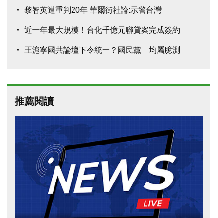
黎智英遭重判20年 華爾街社論:示警台灣
近十年最大規模！台化千億元聯貸案完成簽約
王滬寧國共論壇下令統一？國民黨：均屬臆測
推薦閱讀