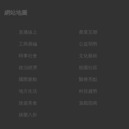
網站地圖
直播線上
農業互聯
工商廣編
公益弱勢
時事社會
文化藝術
政治經濟
校園社區
國際脈動
醫療亮點
地方生活
科技趨勢
旅遊美食
遊戲指南
娛樂八卦