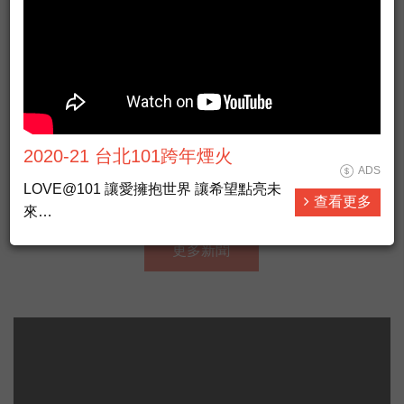
自毀裝置-首支波音智慧型手機
2020-21 台北101跨年煙火
ADS
LOVE@101 讓愛擁抱世界 讓希望點亮未
查看更多
來
整合燈光、音樂、煙火和點燈，全方位串
更多新聞
聯與展演