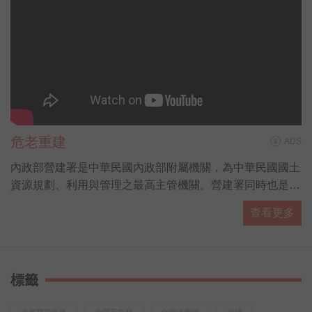
危老重建
ADS
內政部營建署是中華民國內政部附屬機關，為中華民國國土
資源規劃、利用與管理之最高主管機關。營建署同時也是各
國家公園的主管機關，由國家公園組負責掌管。
查看更多
標籤
永嘉雙龍汽車
全國茶飲料
全國繳費網
金牌