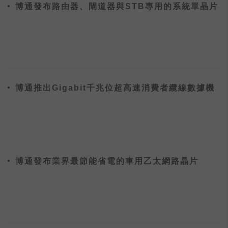
博通發布路由器、閘道器與STB專用的系統單晶片
博通推出Gigabit千兆位超高速消費者纜線數據機
博通發布業界最節能省電的車用乙太網路晶片