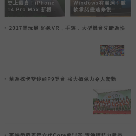
史上最貴！iPhone
Windows有漏洞！微
14 Pro Max 新機價
軟承諾盡速修復
格售價曝光
2017電玩展 鈊象VR﹑手遊﹑大型機台先睹為快
華為徠卡雙鏡頭P9登台 強大攝像力令人驚艷
英特爾發表第六代Core處理器 電池續航力延長3