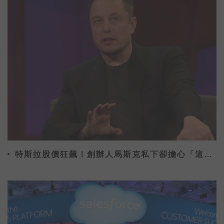
特斯拉股價狂飆！創辦人馬斯克私下卻擔心「這件
事」