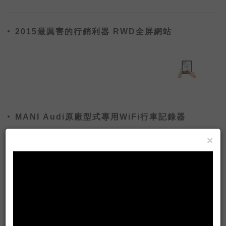
破解鎖專屬獎勵【自選萌寵坐騎禮包】、
【自選戀愛稱號禮包】，以及大量元寶與開
2015最厲害的行銷利器 RWD全屏網站
啟「探秘真龍寶藏」高級副本的【真龍密
匙】。而首日登入的玩家，則能免費獲得邵
雨薇專屬羽翼【薇雨紛飛】！
MANI Audi原廠型式專用WiFi行車記錄器
×
ios8佔用空間過大 蘋果挨告