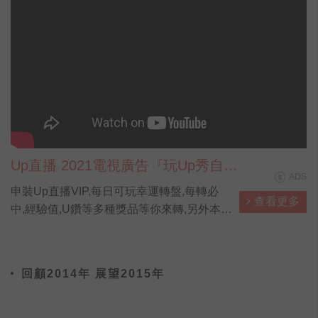
Up直播 2021電視廣告『玩Up秀自
ADS
己』
申裝Up直播VIP,每日可玩幸運轉盤,每轉必
查看更多
中,經驗值,U鑽等多種獎品等你來轉,另外本網
站也是儲值U鑽最划算管道,儲越多賺越多。
回顧2014年 展望2015年