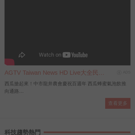
AGTV Taiwan News HD Live大全民前
ADS
衛新聞HD直播
西瓜搶起來！中市龍井農會慶祝百週年 西瓜蜂蜜氣泡飲推
向通路
#新聞直播 #即時新聞 #LiveNews
查看更多
科技趨勢熱門