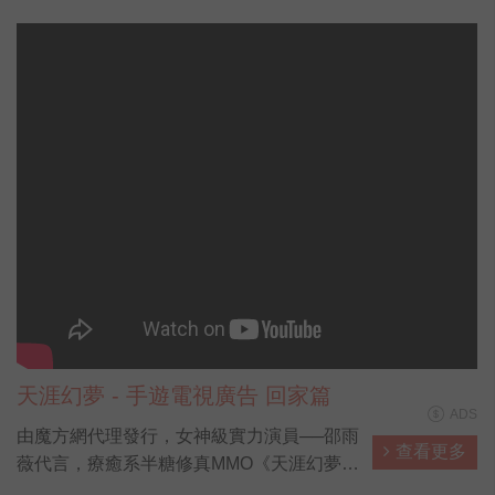
天涯幻夢 - 手遊電視廣告 回家篇
ADS
由魔方網代理發行，女神級實力演員──邵雨
查看更多
薇代言，療癒系半糖修真MMO《天涯幻夢》
──在今日正式開放，已達成50萬人預約，突