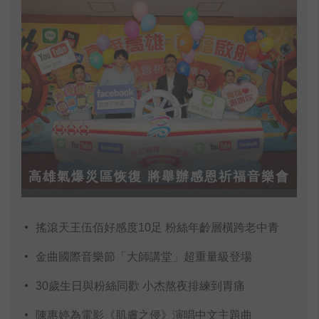
高雄氣爆災區恢復 將舉辦感恩祈福音樂會
搖滾天王伍佰好感度10足 粉絲年齡層橫跨老中青
金曲國際音樂節「大師講堂」超重量級登場
30歲生日與粉絲同歡 小杰熬夜排練到胃痛
陳惠婷為電影《肌膚之侵》演唱中文主題曲