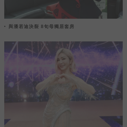
與潘若迪決裂 8旬母獨居套房