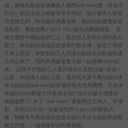
歲，被稱為最資深偶像新人團體(ice man)應《青春不
打烊》節目主持人蜻蜓哥哥宋翊彰、唱片製作人宋甜
兒老師之約，特地脫掉偶像包袱，暢談拍賀歲電影搞
笑私密。勇敢挑戰 I GOT YOU脫光光團體稱號。 曾
經大膽扮中國娃娃的三人，讓主持人宋甜兒感到莫大
壓力，來到節目現場說是要來打歌宣傳，卻忘了帶唱
片來上節目，好默契的三人現場自顧自全自動邊唱邊
主持起來了，唱到高潮處還要大家一起跳舞HIGH起
來。 話匣子打開的三人還自曝自己喜歡討論<彩色>
話題，內容讓人臉紅心跳，還拜托大家千萬別讓白冰
冰大姊知道(ice man]的外號叫脫光光男團體。不然冰
冰姐的2000萬發片預算就沒法打造出台版小虎隊的
風格氣勢了! 末了《ice man》還要兩位主持人，宋翊
彰、宋甜兒2月份一起參加他們 (I got u)的舞蹈大
賽，蜻蜓哥哥爽快接招也提出跟白冰冰大姊組隊挑戰
舞王封號，一場偶像對決即將展開。