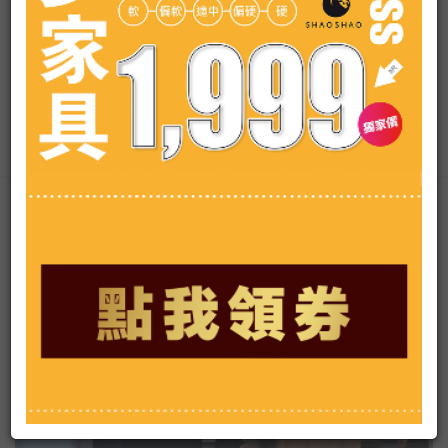
AGTV Taiwan News HD Live大全民前
ADS
衛新聞HD直播
西瓜搶起來！中市龍井農會慶祝百週年 西瓜蜂蜜氣泡飲推
向通路
#新聞直播 #即時新聞 #LiveNews
查看更多
娛樂八卦熱門