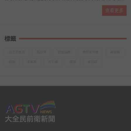
let the Colonel do the cooking with our brand new
查看更多
Cinnabon Dessert Biscuits, available start
標籤
台北市政府
馬沙溝
防疫隔離
農田水利會
蔣經國
拍照
李來希
天公廟
黨證
卓冠廷