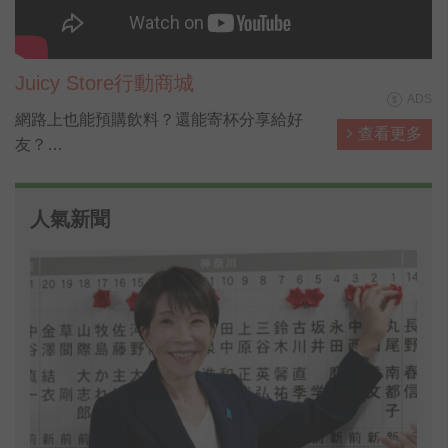
Juicy Store行動商城
ADS
網路上也能預購飲料？還能寄杯分享給好
查看更多
友？
來Juicy Store，發現飲料的更多種可能❤❤
炎炎夏日，街道上幾乎可見人人手上拿一杯
人氣新聞
手搖飲料，根據資料顯示，台灣人1年就喝
掉500億元的手搖飲料，農委會農糧署為鼓
勵手搖飲料業者，能將台灣在地水果納入原
料之一，促進水果消費及加值運用，今（9
日）特別舉辦「台灣水果手搖飲料比賽」，
以國產香蕉、紅龍果為主要原料開發新飲
品，分兩階段