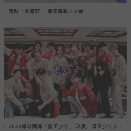
遭酸「暴露狂」 陳美鳳親上火線
2023棒球團綜「龍王少年」 球員、原子少年加