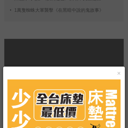
1萬隻蜘蛛大軍襲擊《在黑暗中說的鬼故事》
×