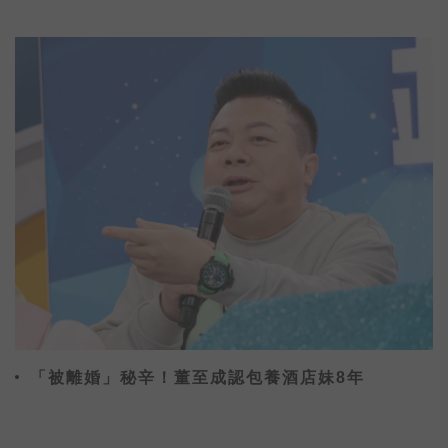
KOL為中華隊加油
「被離婚」秘辛！董至成認包養酒店妹8年