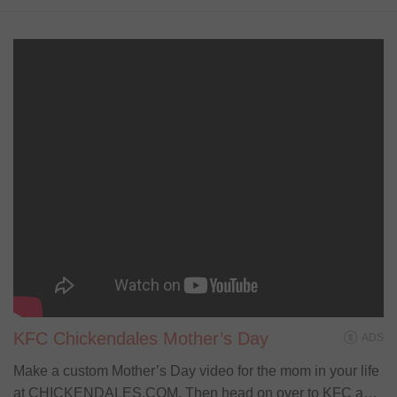
KFC Chickendales Mother’s Day
ADS
Make a custom Mother’s Day video for the mom in your life
at CHICKENDALES.COM. Then head on over to KFC and