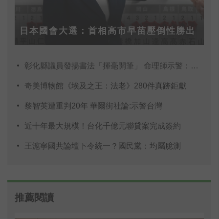
日本國會大選：首相高市早苗壓倒性勝出
彰化縣議員發揚書法「揮毫開筆」 命理師示警：不
奇美博物館《埃及之王：法老》280件真跡鉅獻
黎智英遭重判20年 華爾街社論:示警台灣
近十年最大規模！台化千億元聯貸案完成簽約
王滬寧國共論壇下令統一？國民黨：均屬臆測
推薦閱讀