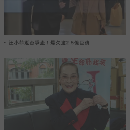
汪小菲返台爭產！爆欠逾2.5億巨債