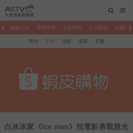
食
娛樂八卦
農業互聯
公益弱勢
文化藝術
校園社
周刊
影劇
活動
追星
音樂
白冰冰家《ice man》拍電影勇戰脫光