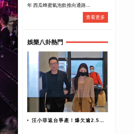
直播
年 西瓜蜂蜜氣泡飲推向通路
#新聞直播 #即時新聞 #LiveNews
查看更多
娛樂八卦熱門
汪小菲返台爭產！爆欠逾2.5億
巨債