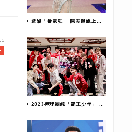
遭酸「暴露狂」 陳美鳳親上火
線
DS
多
2023棒球團綜「龍王少年」 球
員、原子少年加KOL為中華隊
加油