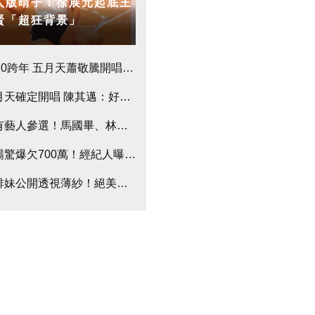
人版晴子！徐展元起底王
賢「超狂背景」
開筆」 命理師示警：不能貼這字
020跨年 五月天蕭敬騰開唱粉絲嗨翻 吳青峰壓軸演唱
獻
月天確定開唱 陳其邁：好久不見！
有藝人參選！馬國畢、林道遠投入里長選戰
楊驚爆欠700萬！經紀人曝真相
排妹公開透視薄紗！絕美胴體被看光