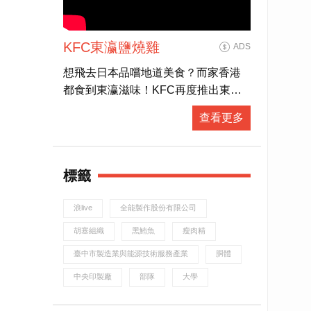
KFC東瀛鹽燒雞
ADS
想飛去日本品嚐地道美食？而家香港
都食到東瀛滋味！KFC再度推出東瀛
鹽燒雞，鹽香嘅金黃微焦外層加上
查看更多
juicy鮮嫩雞肉，大啖食雞再飲杯勁解
渴嘅粉紅白桃梳打，配埋抹茶紅豆新
地勁滿足！有「營」人士都有選擇，
標籤
全新東瀛蕎麥麵同田園沙律，熱量低
營養高，夠晒健康又好味！而家去
浪live
全能製作股份有限公司
KFC 專頁仲有得拎期間限定coupon，
食東瀛鹽燒雞桶餐仲送多2隻巴辣香雞
胡塞組織
黑鮪魚
瘦肉精
翼，即刻約埋班friend去食雞先！(
臺中市製造業與能源技術服務產業
胴體
http://bit.ly/KFCGrilledjpcoupon19 )
中央印製廠
部隊
大學