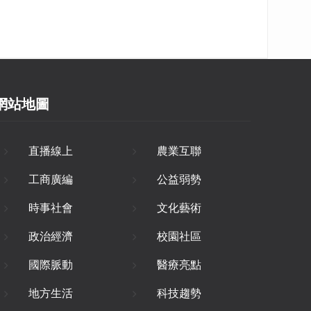
網站地圖
直播線上
農業互聯
工商廣編
公益弱勢
時事社會
文化藝術
政治經濟
校園社區
國際脈動
醫療亮點
地方生活
科技趨勢