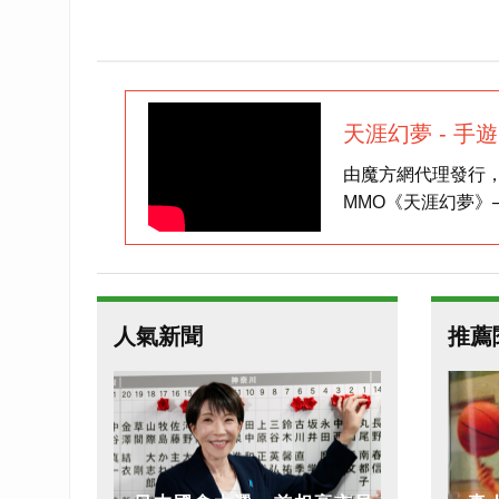
天涯幻夢 - 手
由魔方網代理發行
MMO《天涯幻夢》
專屬獎勵【自選萌
寶與開啟「探秘真
家，則能免費獲得
人氣新聞
推薦