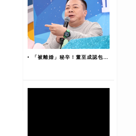
「被離婚」秘辛！董至成認包養
酒店妹8年