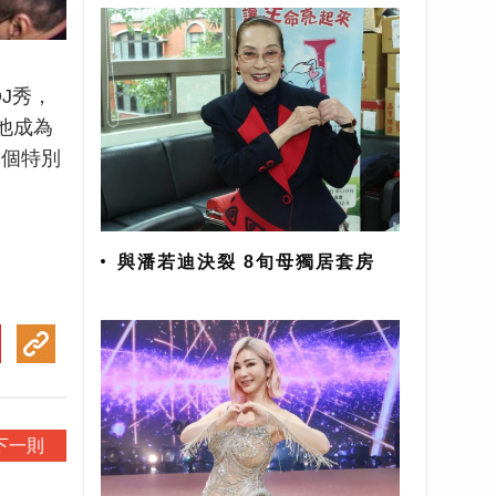
J秀，
是他成為
一個特別
與潘若迪決裂 8旬母獨居套房
下一則