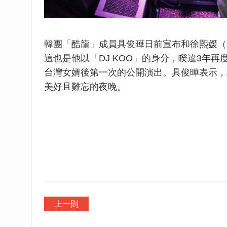
韓團「酷龍」成員具俊曄日前宣布和徐熙媛（大
這也是他以「DJ KOO」的身分，睽違3年再度來
台灣女婿後第一次的公開演出。具俊曄表示，
美好且難忘的夜晚。
上一則