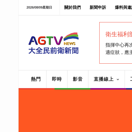
關於我們
新聞申訴
爆料與邀
2026/08/09星期日
衛生福利
指揮中心再
適症狀，應
熱門
即時
影音
直播線上