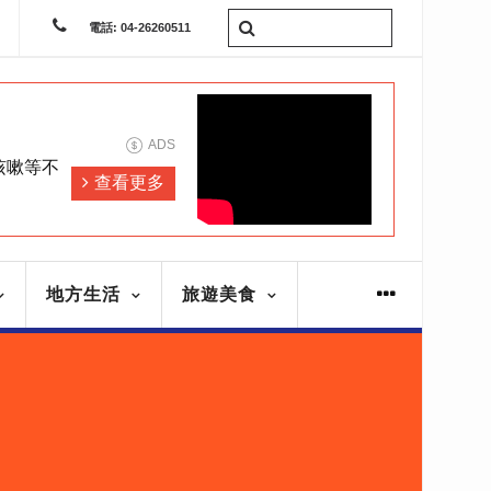
電話: 04-26260511
ADS
咳嗽等不
查看更多
地方生活
旅遊美食