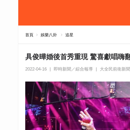
首頁
娛樂八卦
追星
具俊曄婚後首秀重現 驚喜獻唱嗨
2022-04-16
|
即時新聞／綜合報導
|
大全民前衛新