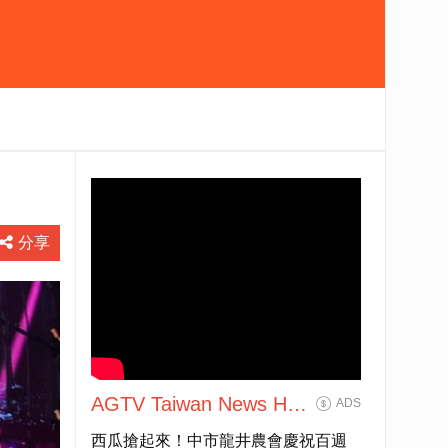
分享
AGTV Taiwan News HD
ADS
Live大全民前衛新聞HD
西瓜搶起來！中市龍井農會慶祝百週