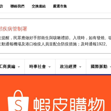
訪
聯絡我們
交換連結
嚴選市集
部疾病管制署
次提醒，民眾應做好手部衛生與咳嗽禮節。入境時，如有發燒、
主動通報機場及港口檢疫人員並配合防疫措施；及時通報1922。
工商廣編
時事社會
政治經濟
國際脈動