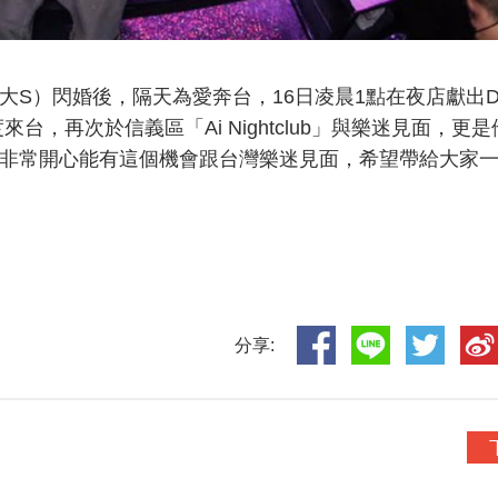
S）閃婚後，隔天為愛奔台，16日凌晨1點在夜店獻出D
台，再次於信義區「Ai Nightclub」與樂迷見面，更
非常開心能有這個機會跟台灣樂迷見面，希望帶給大家
分享: