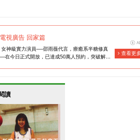
遊電視廣告 回家篇
A
，女神級實力演員──邵雨薇代言，療癒系半糖修真
查看更
──在今日正式開放，已達成50萬人預約，突破解鎖
寵坐騎禮包】、【自選戀愛稱號禮包】，以及大量元
龍寶藏」高級副本的【真龍密匙】。而首日登入的玩
邵雨薇專屬羽翼【薇雨紛飛】！
閱讀