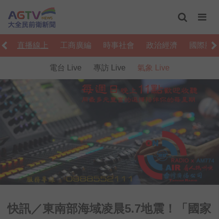
音
直播線上
工商廣編
時事社會
政治經濟
國際脈
電台 Live
專訪 Live
氣象 Live
快訊／東南部海域凌晨5.7地震！「國家