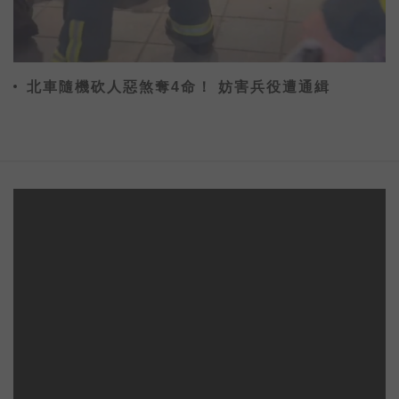
北車隨機砍人惡煞奪4命！ 妨害兵役遭通緝