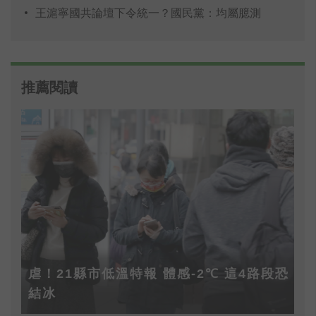
王滬寧國共論壇下令統一？國民黨：均屬臆測
推薦閱讀
虐！21縣市低溫特報 體感-2℃ 這4路段恐
結冰