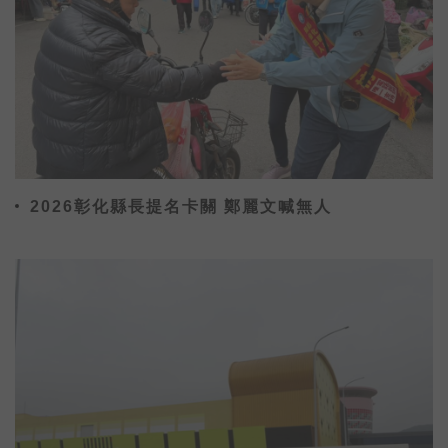
2026彰化縣長提名卡關 鄭麗文喊無人