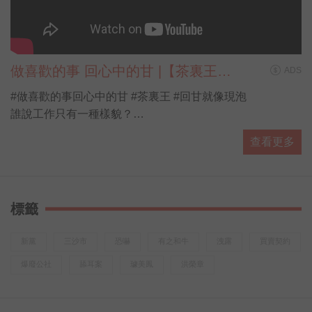
做喜歡的事 回心中的甘 |【茶裏王帶
ADS
你看見第N種人生】
#做喜歡的事回心中的甘 #茶裏王 #回甘就像現泡
誰說工作只有一種樣貌？
誰說人生只有一種味道？
查看更多
當新興職業越來越多元，工作不再只有單一的「辦公室形
式」
新世代年輕人在找一份工作，也在找自己「喜歡的事」
標籤
想知道他們到底嚮往怎樣的人生？
喝口茶聽聽他們的真實故事
新黨
三沙市
恐嚇
有之和牛
洩露
買賣契約
或許，你也能發現……
爆廢公社
舔耳案
璩美鳳
洪榮章
有一種回甘，不只在味蕾裡更在心裡
「做喜歡的事，回心中的甘」