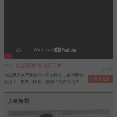
2021麥當勞麥擱睏起床舞
ADS
為鼓勵民眾享受美好的早晨時光，台灣麥當
查看更多
勞攜手「早餐小隊長」盧廣仲合作設計推出
「麥擱睏起床舞」，以輕快的節奏與簡單易
學的舞步，號召全民早晨動起來，麥粉跟小
人氣新聞
隊長一起跳「麥擱睏起床舞」，上傳IG還能
抽30天份免費早餐。