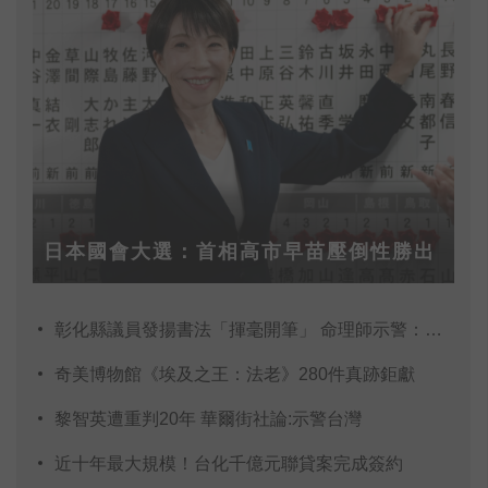
日本國會大選：首相高市早苗壓倒性勝出
彰化縣議員發揚書法「揮毫開筆」 命理師示警：不
奇美博物館《埃及之王：法老》280件真跡鉅獻
黎智英遭重判20年 華爾街社論:示警台灣
近十年最大規模！台化千億元聯貸案完成簽約