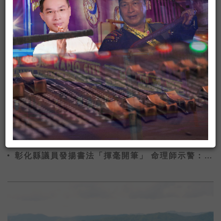
彰化縣議員發揚書法「揮毫開筆」 命理師示警：不
能貼這字