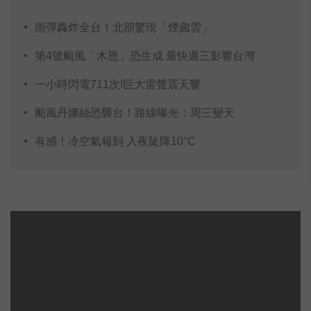
雨彈轟炸全台！北部驚現「煙囪雲」
第4號颱風「木恩」恐生成 最快週三影響台灣
一小時閃電711次!巨大雷聲震天響
颱風丹娜絲恐襲台！路線曝光：周三變天
有感！冷空氣報到 入夜陡降10°C