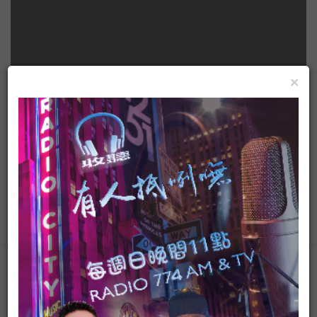
×
有人抵咧嘸
ADS
▶ 台灣廣播台中台FB粉絲專頁
#https://www.facebook.com/AM774
▶ 有人抵咧嘸FB粉絲專頁
查看更多
#https://www.facebook.com/AnybodyHereA...
▶ 有人抵咧嘸 播客 #https://ppt.cc/fUa1mx
每週日晚上11點歡迎收聽台灣廣播 AM774，用最多元豐富
的選擇，陪伴你的每星期。
直播線上熱門
#開啟直播小鈴鐺不漏掉最新消息