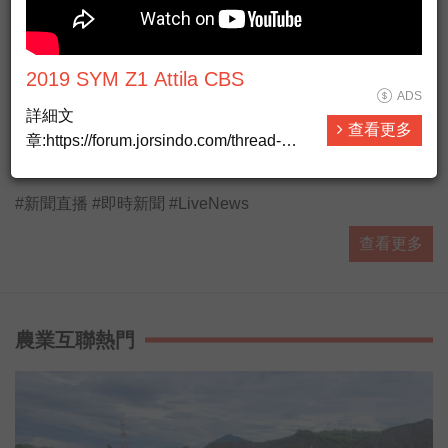
2019 SYM Z1 Attila CBS
ADS
詳細文
查看更多
章:https://forum.jorsindo.com/thread-
Taiwan Formosa live news HD
2541493-1-1.html?
ADS
utm_source=youtube&amp;amp;utm_medium=YTmesg&am
#新聞直播 #即時新聞 #LiveNews
查看更多
農業互聯熱門