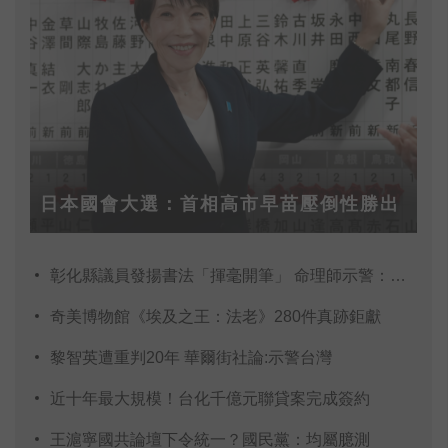
日本國會大選：首相高市早苗壓倒性勝出
彰化縣議員發揚書法「揮毫開筆」 命理師示警：不
奇美博物館《埃及之王：法老》280件真跡鉅獻
黎智英遭重判20年 華爾街社論:示警台灣
近十年最大規模！台化千億元聯貸案完成簽約
王滬寧國共論壇下令統一？國民黨：均屬臆測