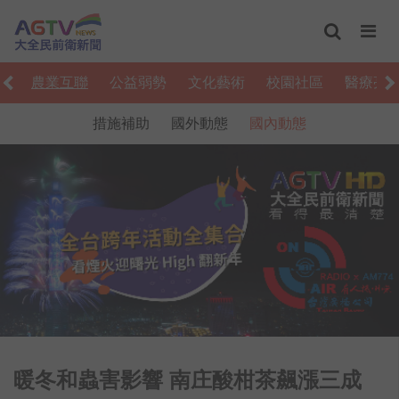
卦
農業互聯
公益弱勢
文化藝術
校園社區
醫療亮
措施補助
國外動態
國內動態
暖冬和蟲害影響 南庄酸柑茶飆漲三成