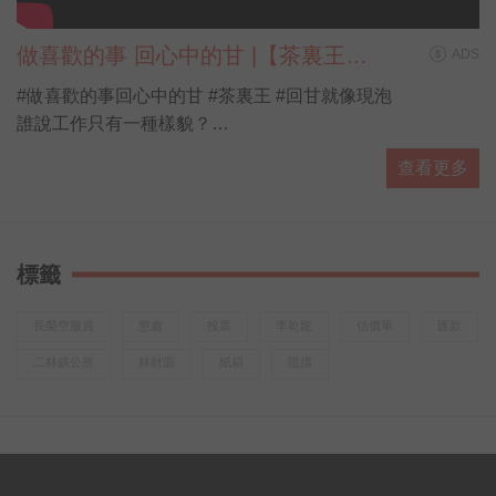
做喜歡的事 回心中的甘 |【茶裏王帶
ADS
你看見第N種人生】
#做喜歡的事回心中的甘 #茶裏王 #回甘就像現泡
誰說工作只有一種樣貌？
誰說人生只有一種味道？
查看更多
當新興職業越來越多元，工作不再只有單一的「辦公室形
式」
新世代年輕人在找一份工作，也在找自己「喜歡的事」
標籤
想知道他們到底嚮往怎樣的人生？
喝口茶聽聽他們的真實故事
長榮空服員
懲處
投票
李乾龍
估價單
匯款
或許，你也能發現……
二林鎮公所
林財源
紙箱
阻擋
有一種回甘，不只在味蕾裡更在心裡
「做喜歡的事，回心中的甘」