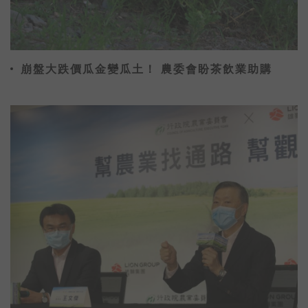
崩盤大跌價瓜金變瓜土！ 農委會盼茶飲業助購