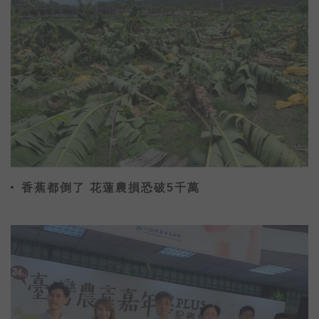
香蕉都倒了 花蓮農損恐破5千萬