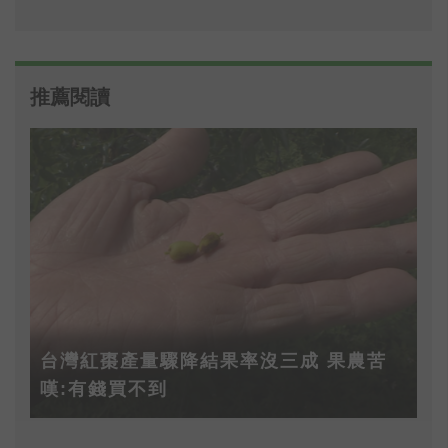
推薦閱讀
台灣紅棗產量驟降結果率沒三成 果農苦
嘆:有錢買不到