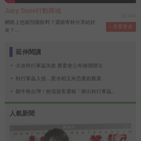
Juicy Store行動商城
ADS
網路上也能預購飲料？還能寄杯分享給好
查看更多
友？
來Juicy Store，發現飲料的更多種可能❤❤
炎炎夏日，街道上幾乎可見人人手上拿一杯
延伸閱讀
手搖飲料，根據資料顯示，台灣人1年就喝
掉500億元的手搖飲料，農委會農糧署為鼓
火攻秋行軍蟲失敗 農委會公布補償辦法
勵手搖飲料業者，能將台灣在地水果納入原
料之一，促進水果消費及加值運用，今（9
秋行軍蟲入侵…愛水稻玉米恐重創農業
日）特別舉辦「台灣水果手搖飲料比賽」，
餵牛救台灣！牧場遊客通報「揪出秋行軍蟲」
以國產香蕉、紅龍果為主要原料開發新飲
品，分兩階段
人氣新聞