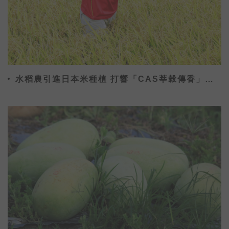
水稻農引進日本米種植 打響「CAS莘穀傳香」品
牌