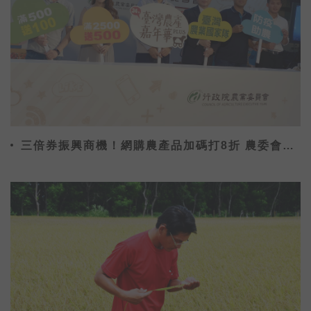
三倍券振興商機！網購農產品加碼打8折 農委會盼
銷售額衝10億