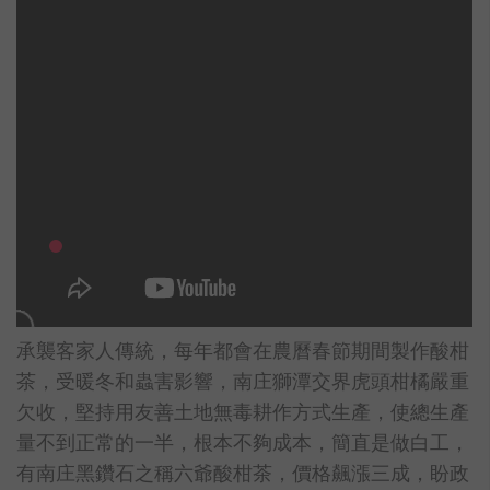
承襲客家人傳統，每年都會在農曆春節期間製作酸柑
茶，受暖冬和蟲害影響，南庄獅潭交界虎頭柑橘嚴重
欠收，堅持用友善土地無毒耕作方式生產，使總生產
量不到正常的一半，根本不夠成本，簡直是做白工，
有南庄黑鑽石之稱六爺酸柑茶，價格飆漲三成，盼政