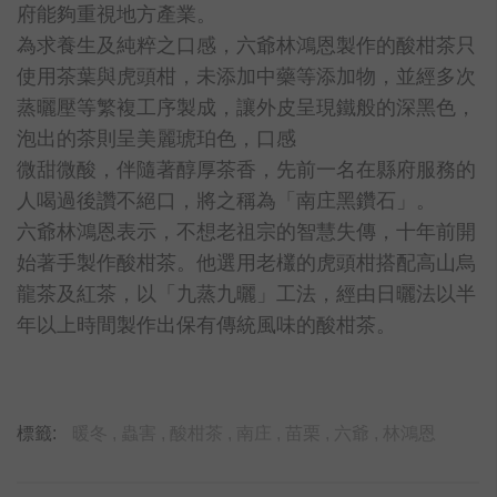
府能夠重視地方產業。
為求養生及純粹之口感，六爺林鴻恩製作的酸柑茶只
使用茶葉與虎頭柑，未添加中藥等添加物，並經多次
蒸曬壓等繁複工序製成，讓外皮呈現鐵般的深黑色，
泡出的茶則呈美麗琥珀色，口感
微甜微酸，伴隨著醇厚茶香，先前一名在縣府服務的
人喝過後讚不絕口，將之稱為「南庄黑鑽石」。
六爺林鴻恩表示，不想老祖宗的智慧失傳，十年前開
始著手製作酸柑茶。他選用老欉的虎頭柑搭配高山烏
龍茶及紅茶，以「九蒸九曬」工法，經由日曬法以半
年以上時間製作出保有傳統風味的酸柑茶。
標籤:
暖冬 ,
蟲害 ,
酸柑茶 ,
南庄 ,
苗栗 ,
六爺 ,
林鴻恩