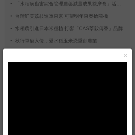
「水稻病蟲害綜合管理農藥減量成果觀摩會」活動紀實
台灣鮮美荔枝進軍東京 可望明年東奧搶商機
水稻農引進日本米種植 打響「CAS莘穀傳香」品牌
秋行軍蟲入侵…愛水稻玉米恐重創農業
香蕉都倒了 花蓮農損恐破5千萬
×