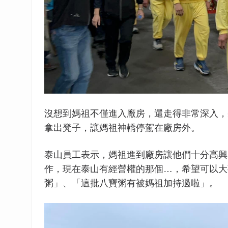
沒想到媽祖不僅進入廠房，還走得非常深入，
拿出凳子，讓媽祖神轎停駕在廠房外。
泰山員工表示，媽祖進到廠房讓他們十分高興
作，現在泰山有經營權的那個…，希望可以大
粥」、「這批八寶粥有被媽祖加持過啦」。