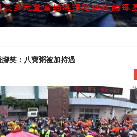
燈腳笑：八寶粥被加持過
聞