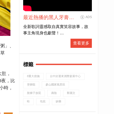
最近熱播的黑人牙膏廣
ADS
告可見男主角盧廣仲唱
全新歌詞靈感取自真實笑容故事，故
唱跳跳，身上的花襯衫
事主角現身也獻聲！
也跟著搶鏡，細看襯衫
笑容小隊長 @盧廣仲 領軍，用音樂＋
查看更多
上不是花草植物圖案，
寶粥」、
清新笑容
為這個世界唱出最療癒的正能量！
仙草
標籤
黑人牙膏為你貼心獻禮，萬元iPad週
週送、禮券再加碼！
大肚，
8重大措施
台中好運來洲際宴展中心
4/25-6/2期間買黑人牙膏牙刷任一商品
8夜，比
前往登錄發票即可參加
堡獅龍
參山國家風景區
小時，
https://bit.ly/2VBiN9J
脫褲子放屁
壽險
鄭麗文
越
蛤
包庇
缺藥