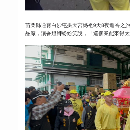
苗栗縣通霄白沙屯拱天宮媽祖9天8夜進香之旅
品廠，讓香燈腳紛紛笑說，「這個業配來得太