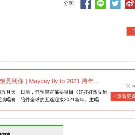
分享:
到你 ] Mayday fly to 2021 跨年演
A
團五月天，日前，無預警宣佈要舉辦《好好好想見到
查看更
演唱會，陪伴全球的五迷迎接2021新年。主唱大
寫下：「誰說這巨大的體育場中空無一人?讓五月天
你心。從踟躕前行的2020，唱到煙花盛開的
帶大家直擊五月天的《好好好想見到你》線上演唱