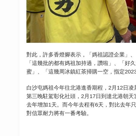
對此，許多香燈腳表示，「媽祖認證企業」、
「這幾批的都有媽祖加持過，讚啦」、「好久
蜜」、「這幾周冰鎮紅茶掃購一空，指定2023.
白沙屯媽祖今年往北港進香期程，2月12日凌
第三晚駐駕彰化社頭，2月17日到達北港朝天宮
去年增加1天。而今年去程有6天，對比去年
對信眾耐力將有一番考驗。