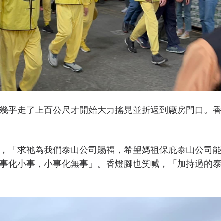
幾乎走了上百公尺才開始大力搖晃並折返到廠房門口。
，「求祂為我們泰山公司賜福，希望媽祖保庇泰山公司
事化小事，小事化無事」。香燈腳也笑喊，「加持過的