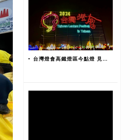
台灣燈會高鐵燈區今點燈 見證
台南400年歷史