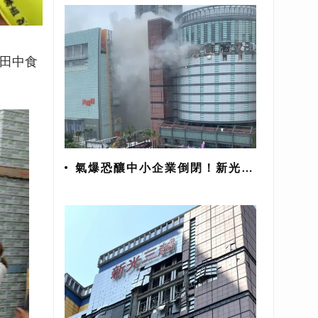
業田中食
氣爆恐釀中小企業倒閉！新光三
越833家廠商面臨危機