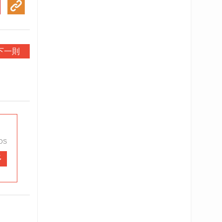
下一則
DS
多