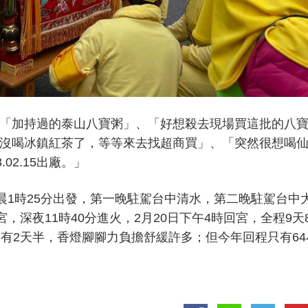
「加持過的泰山八寶粥」、「​好想殺去現場買這批的八
沒喝冰鎮紅茶了，等等來去找超商買」、「突然很想喝
02.15出廠。」
晨1時25分出發，第一晚駐駕台中清水，第二晚駐駕台中
，深夜11時40分進火，2月20日下午4時回宮，全程9天
只有2天半，香燈腳腳力負擔舒緩許多；但今年回程只有64