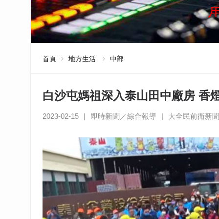
首頁
地方生活
中部
白沙屯媽祖深入泰山田中廠房 香
2023-02-15
|
即時新聞／綜合報導
|
大全民前衛新