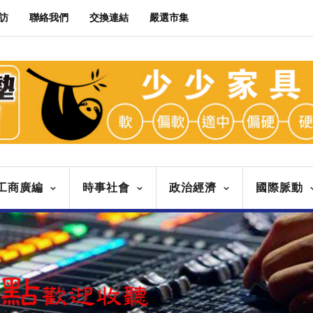
訪
聯絡我們
交換連結
嚴選市集
工商廣編
時事社會
政治經濟
國際脈動