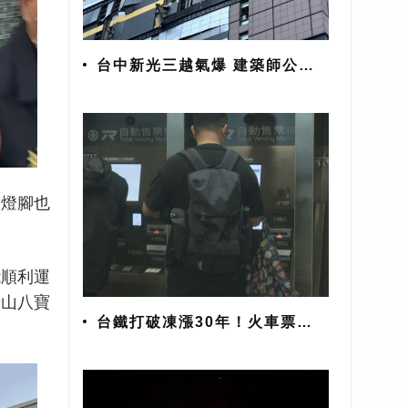
台中新光三越氣爆 建築師公會
初判建議「全棟封館」
香燈腳也
能順利運
泰山八寶
台鐵打破凍漲30年！火車票價
平均漲幅26.8%