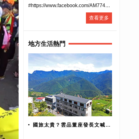
#https://www.facebook.com/AM774
▶ 有人抵咧嘸FB粉絲專頁
查看更多
#https://www.facebook.com/AnybodyHereA...
▶ 有人抵咧嘸 播客
#https://ppt.cc/fUa1mx
地方生活熱門
每週日晚上11點歡迎收聽台灣廣播
AM774，用最多元豐富的選擇，陪伴
你的每星期。
#開啟直播小鈴鐺不漏掉最新消息
國旅太貴？雲品董座發長文喊不
公 觀旅局加強管理