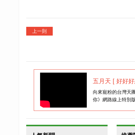
上一則
五月天 [ 好好好想見
唱會
向來寵粉的台灣天
你》網路線上特別版
人阿信在社群平台
再揮霍一回任性填滿
2021！」現在就
會！