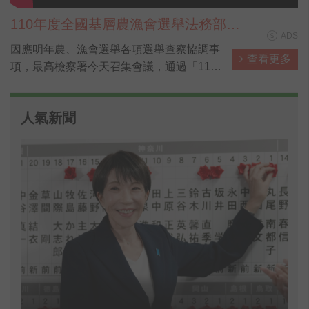
110年度全國基層農漁會選舉法務部反
ADS
賄選宣導 30秒電視廣告短片 國語版
因應明年農、漁會選舉各項選舉查察協調事
查看更多
項，最高檢察署今天召集會議，通過「110
年農漁會選舉查察原則」供檢警等遵循辦
理，總長江惠民說，應合作杜絕賄選、假訊
人氣新聞
息介入選舉。