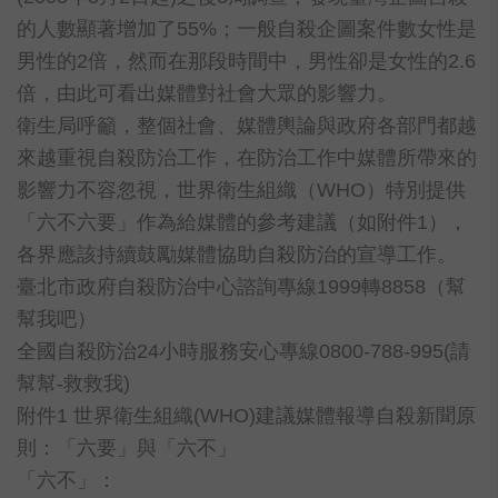
的人數顯著增加了
55%
；一般自殺企圖案件數女性是
男性的
2
倍，然而在那段時間中，男性卻是女性的
2.6
倍，由此可看出媒體對社會大眾的影響力。
衛生局呼籲，整個社會、媒體輿論與政府各部門都越
來越重視自殺防治工作，在防治工作中媒體所帶來的
影響力不容忽視，世界衛生組織（
WHO
）特別提供
「六不六要」作為給媒體的參考建議（如附件
1
），
各界應該持續鼓勵媒體協助自殺防治的宣導工作。
臺北市政府自殺防治中心諮詢專線
1999
轉
8858
（幫
幫我吧）
全國自殺防治
24
小時服務安心專線
0800-788-995(
請
幫幫
-
救救我
)
附件
1
世界衛生組織
(WHO)
建議媒體報導自殺新聞原
則：「六要」與「六不」
「六不」：