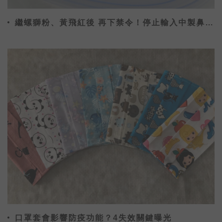
繼螺獅粉、黃飛紅後 再下禁令！停止輸入中製鼻胃
管
口罩套會影響防疫功能？4失效關鍵曝光