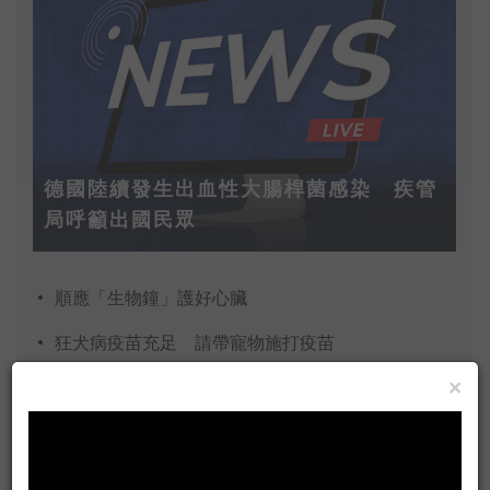
德國陸續發生出血性大腸桿菌感染 疾管
局呼籲出國民眾
順應「生物鐘」護好心臟
狂犬病疫苗充足 請帶寵物施打疫苗
×
校園盒餐及桶餐上半年度衛生安全及品質抽驗結果 1家
100年度流感防治政策目標與展望
彰基為思覺失調症病友打氣 及早治療減輕機能退化