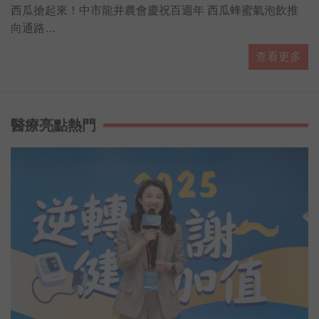
衛新聞HD直播
西瓜搶起來！中市龍井農會慶祝百週年 西瓜蜂蜜氣泡飲推
向通路
#新聞直播 #即時新聞 #LiveNews
查看更多
醫療亮點熱門