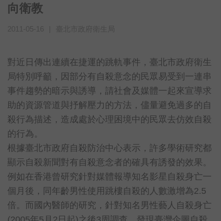
向衛教
2011-05-16
|
臺北市政府衛生局
對近日傳出連續在捷運的跳軌事件，臺北市政府衛生
局特別呼籲，因部分有自殺意念的民眾易受到一連串
事件趨勢的暗示與誘導，請社會及媒體一起來宣導求
助的資源管道與抒解壓力的方法，儘量避免過多的自
殺行為描述，造成處於心理困境中的民眾去仿效自殺
的行為。
根據臺北市政府自殺防治中心表示，許多學術研究都
顯示自殺新聞對有自殺意念者的確具有誘發的效果。
例如在香港曾研究針對媒體報導知名影星自殺身亡一
個月後，同年齡男性使用跳樓自殺的人數激增為
2.5
倍。而國內醫師的研究，針對知名男性藝人自殺身亡
(2005
年
5
月
2
日起
)
之後
3
周調查，發現臺灣企圖自殺