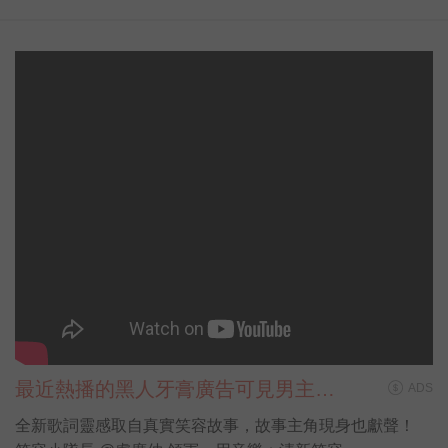
最近熱播的黑人牙膏廣告可見男主角
ADS
盧廣仲唱唱跳跳，身上的花襯衫也跟
全新歌詞靈感取自真實笑容故事，故事主角現身也獻聲！
著搶鏡，細看襯衫上不是花草植物圖