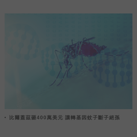
比爾蓋茲砸400萬美元 讓轉基因蚊子斷子絕孫