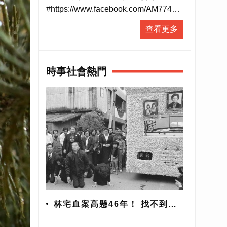
#https://www.facebook.com/AM774
▶ 有人抵咧嘸FB粉絲專頁
查看更多
#https://www.facebook.com/AnybodyHereA...
▶ 有人抵咧嘸 播客
#https://ppt.cc/fUa1mx
時事社會熱門
每週日晚上11點歡迎收聽台灣廣播
AM774，用最多元豐富的選擇，陪伴
你的每星期。
#開啟直播小鈴鐺不漏掉最新消息
林宅血案高懸46年！ 找不到兇
手？