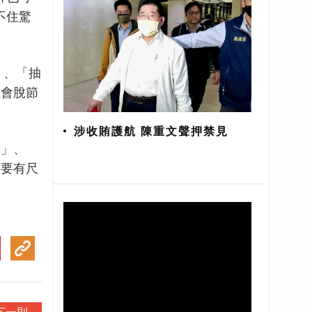
不住驚
」、「抽
社會脫節
涉收賄護航 陳重文聲押禁見
利」、
是要有尺