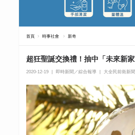
首頁
時事社會
新奇
超狂聖誕交換禮！抽中「未來新家
2020-12-19
|
即時新聞／綜合報導
|
大全民前衛新