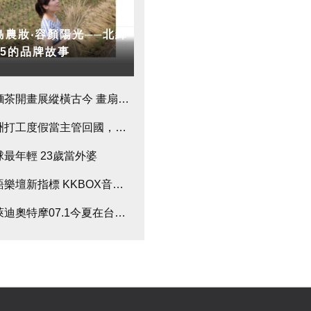
島農妝‧容顏陽光──北緯
3.5的品牌故事
開筆」 命理師示警：不能貼這字
賣麵茶開畫展縱橫古今 畫扇名聲響「揚名國際」
獻
洲打工度假當主管回國，集資環台100所校園演講
球最年輕 23歲當外婆
語樂壇新指標 KKBOX音樂誌全面啟動
萊迪奧特摩07.1今夏在台正式發行