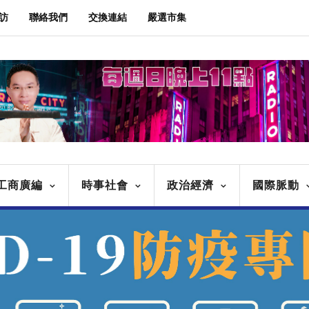
訪
聯絡我們
交換連結
嚴選市集
工商廣編
時事社會
政治經濟
國際脈動