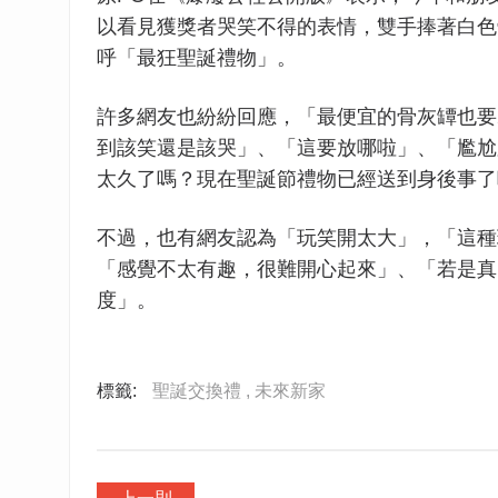
以看見獲獎者哭笑不得的表情，雙手捧著白色
呼「最狂聖誕禮物」。
許多網友也紛紛回應，「最便宜的骨灰罈也要
到該笑還是該哭」、「這要放哪啦」、「尷尬
太久了嗎？現在聖誕節禮物已經送到身後事了
不過，也有網友認為「玩笑開太大」，「這種
「感覺不太有趣，很難開心起來」、「若是真
度」。
標籤:
聖誕交換禮 ,
未來新家