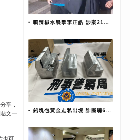
噴辣椒水襲擊李正皓 涉案21歲
男遭聲押禁見
友分享，
鉛塊包黃金走私出境 詐團騙6億
，貼文一
警追回7700萬
片也可