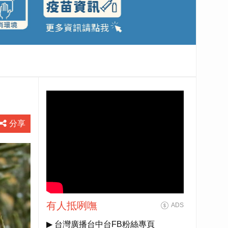
分享
有人抵咧嘸
ADS
▶ 台灣廣播台中台FB粉絲專頁