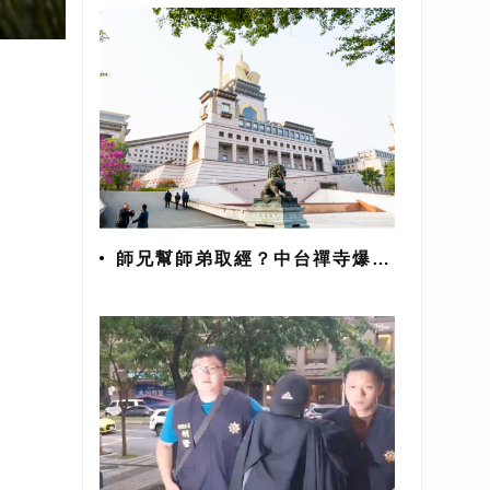
師兄幫師弟取經？中台禪寺爆六
根不清淨