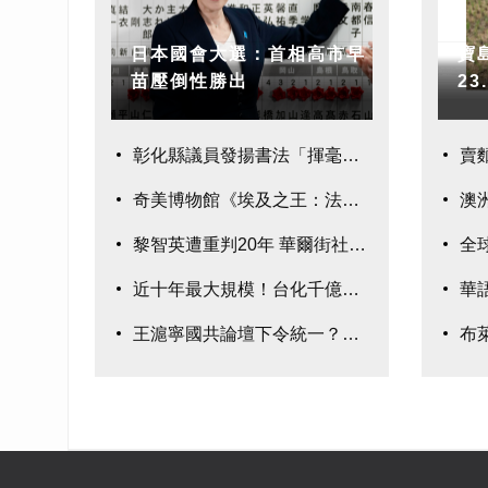
日本國會大選：首相高市早
寶
苗壓倒性勝出
2
彰化縣議員發揚書法「揮毫
奇美博物館《埃及之王：法老》280件真跡鉅
澳
黎智英遭重判20年 華爾街社論:示警台灣
全
近十年最大規模！台化千億元聯貸案完成簽約
華
王滬寧國共論壇下令統一？國民黨：均屬臆測
布