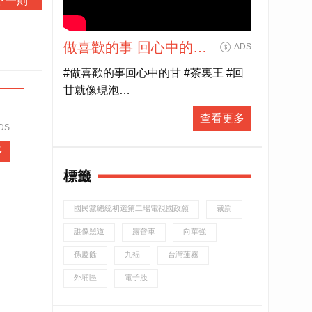
下一則
做喜歡的事 回心中的甘
ADS
|【茶裏王帶你看見第N
#做喜歡的事回心中的甘 #茶裏王 #回
種人生】
甘就像現泡
誰說工作只有一種樣貌？
查看更多
誰說人生只有一種味道？
DS
多
當新興職業越來越多元，工作不再只
標籤
有單一的「辦公室形式」
新世代年輕人在找一份工作，也在找
國民黨總統初選第二場電視國政願
裁罰
自己「喜歡的事」
想知道他們到底嚮往怎樣的人生？
誰像黑道
露營車
向華強
喝口茶聽聽他們的真實故事
孫慶餘
九褔
台灣蓮霧
或許，你也能發現……
外埔區
電子股
有一種回甘，不只在味蕾裡更在心裡
「做喜歡的事，回心中的甘」