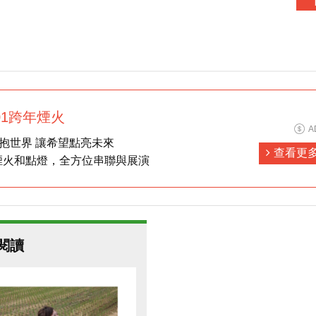
101跨年煙火
A
愛擁抱世界 讓希望點亮未來
查看更
煙火和點燈，全方位串聯與展演
閱讀