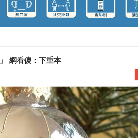
」 網看傻：下重本
聞