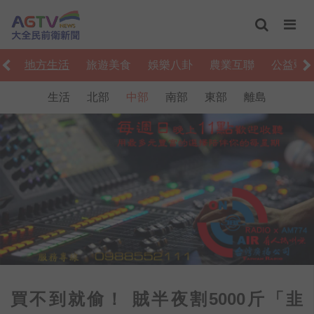
動
地方生活
旅遊美食
娛樂八卦
農業互聯
公益弱
生活
北部
中部
南部
東部
離島
買不到就偷！ 賊半夜割5000斤「韭