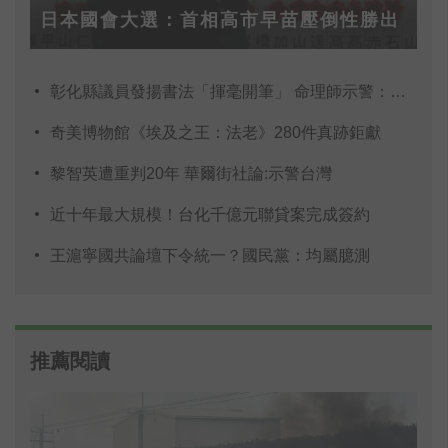
日本國會大選：首相高市早苗壓倒性勝出
彰化縣議員發揚書法「揮毫開筆」 命理師示警：不
奇美博物館《埃及之王：法老》280件真跡鉅獻
黎智英遭重判20年 華爾街社論:示警台灣
近十年最大規模！台化千億元聯貸案完成簽約
王滬寧國共論壇下令統一？國民黨：均屬臆測
推薦閱讀