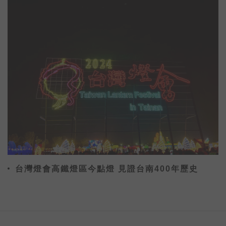
台灣燈會高鐵燈區今點燈 見證台南400年歷史