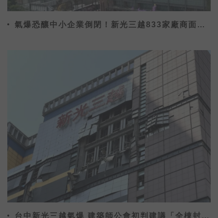
氣爆恐釀中小企業倒閉！新光三越833家廠商面臨
危機
台中新光三越氣爆 建築師公會初判建議「全棟封