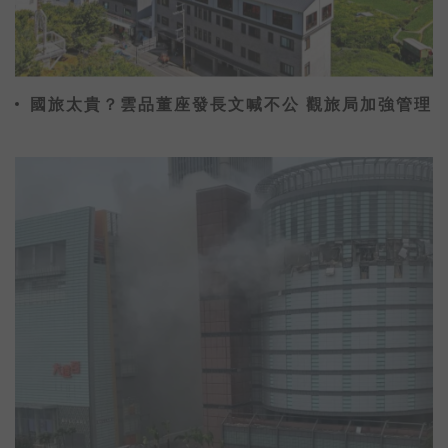
新世代年輕人在找一份工作，也在找自己
「喜歡的事」
想知道他們到底嚮往怎樣的人生？
喝口茶聽聽他們的真實故事
或許，你也能發現……
國旅太貴？雲品董座發長文喊不公 觀旅局加強管理
有一種回甘，不只在味蕾裡更在心裡
「做喜歡的事，回心中的甘」