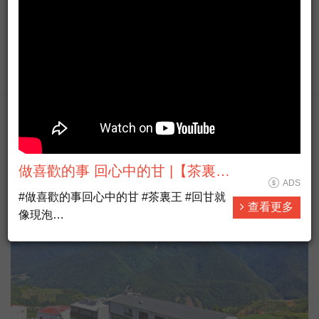
▶ 台灣廣播台中台FB粉絲專頁
#https://www.facebook.com/AM774
▶ 有人抵咧嘸FB粉絲專頁
查看更多
#https://www.facebook.com/AnybodyHereA...
▶ 有人抵咧嘸 播客 #https://ppt.cc/fUa1mx
每週日晚上11點歡迎收聽台灣廣播 AM774，用最多元豐富
的選擇，陪伴你的每星期。
地方生活熱門
#開啟直播小鈴鐺不漏掉最新消息
做喜歡的事 回心中的甘 |【茶裏王
ADS
帶你看見第N種人生】
#做喜歡的事回心中的甘 #茶裏王 #回甘就
查看更多
像現泡
誰說工作只有一種樣貌？
誰說人生只有一種味道？
當新興職業越來越多元，工作不再只有單
一的「辦公室形式」