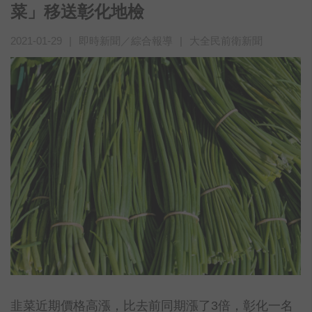
菜」移送彰化地檢
2021-01-29
|
即時新聞／綜合報導
|
大全民前衛新聞
韭菜近期價格高漲，比去前同期漲了3倍，彰化一名