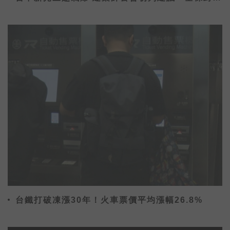
館」
台鐵打破凍漲30年！火車票價平均漲幅26.8%