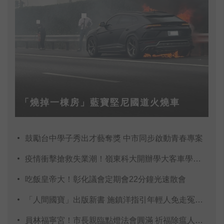
「燒掉一棟房」藍寶堅尼國道火燒車
鼓勵台中學子秀出才藝奪獎 中市同步啟動青春專案
疫情衝擊搶救失業潮！嶺東科大開辦學大客車學費全免
吃飯皇帝大！彰化議會定期會22分鐘光速散會
「人間國寶」出版新書 施鎮洋指引年輕人免走冤枉路
員林福寧宮！市長親臨點燈法會圓滿 祈福除瘟人龍綿延