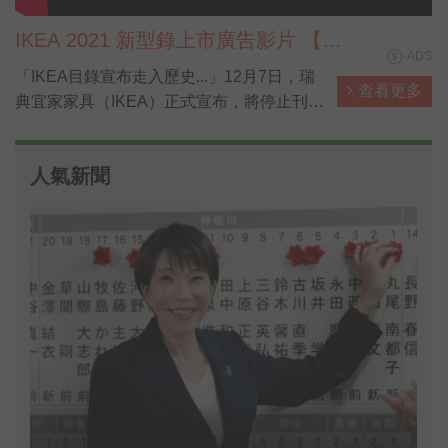
IKEA 2021 新型錄上市廣告影片 【貓
ADS
媽篇】
「IKEA目錄宣布走入歷史...」12月7日，瑞
查看更多
典宜家家具（IKEA）正式宣布，將停止刊印
IKEA家具的「年度家具目錄」（The IKEA
Catalogue），10月剛上市的2021年目錄，
人氣新聞
將成為歷史上「最後一本目錄」。圖為2021
年號的末代目錄。