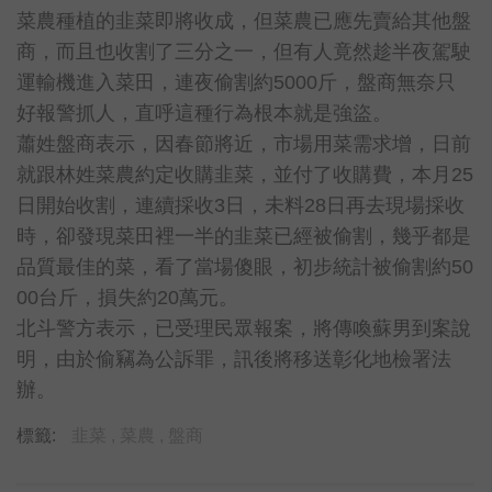
菜農種植的韭菜即將收成，但菜農已應先賣給其他盤
商，而且也收割了三分之一，但有人竟然趁半夜駕駛
運輸機進入菜田，連夜偷割約5000斤，盤商無奈只
好報警抓人，直呼這種行為根本就是強盜。
蕭姓盤商表示，因春節將近，市場用菜需求增，日前
就跟林姓菜農約定收購韭菜，並付了收購費，本月25
日開始收割，連續採收3日，未料28日再去現場採收
時，卻發現菜田裡一半的韭菜已經被偷割，幾乎都是
品質最佳的菜，看了當場傻眼，初步統計被偷割約50
00台斤，損失約20萬元。
北斗警方表示，已受理民眾報案，將傳喚蘇男到案說
明，由於偷竊為公訴罪，訊後將移送彰化地檢署法
辦。
標籤:
韭菜 ,
菜農 ,
盤商