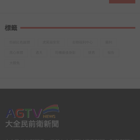
黑人牙膏為你貼心獻禮，萬元iPad週週送、禮券再加碼！
4/25-6/2期間買黑人牙膏牙刷任一商品
前往登錄發票即可參加 https://bit.ly/2VBiN9J
標籤
越
拒絕紅色媒體
虎尾福安宮
全聯福利中心
圖利
黑心車體
透天
司機最後身影
懷舊
報告
大罷免