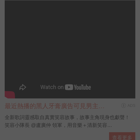
最近熱播的黑人牙膏廣告可見男主角
ADS
盧廣仲唱唱跳跳，身上的花襯衫也跟
全新歌詞靈感取自真實笑容故事，故事主角現身也獻聲！
著搶鏡，細看襯衫上不是花草植物圖
笑容小隊長 @盧廣仲 領軍，用音樂＋清新笑容
案，
為這個世界唱出最療癒的正能量！
查看更多