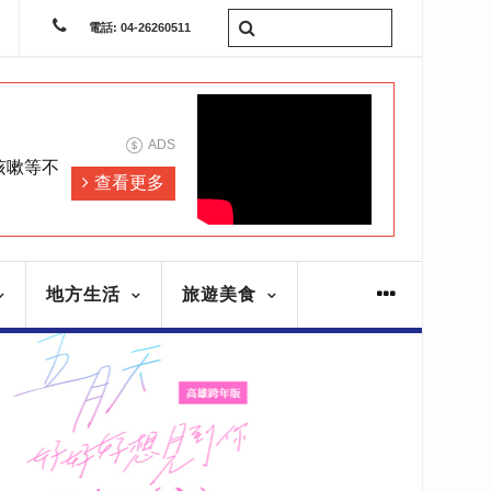
電話: 04-26260511
ADS
咳嗽等不
查看更多
地方生活
旅遊美食