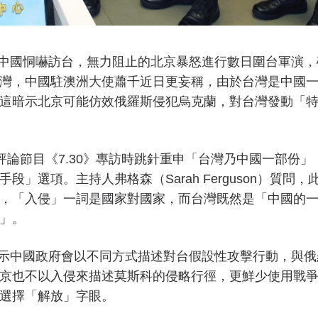
i）無懼中國恫嚇訪台，無力阻止的北京暴怒進行數日圍台軍演
灣，中國駐澳洲大使蕭千近日更妄稱，由於台灣是中國
這暗示北京可能仿效俄羅斯侵犯烏克蘭，對台灣發動「
評論節目《7.30》專訪時跳針重申「台灣乃中國一部份」
」選項。主持人弗格森（Sarah Ferguson）質問，
，「入侵」一詞是國家對國家，而台灣既然是「中國的
」。
這顯示中國政府會以不同方式描述對台假設性攻擊行動，與
京也不以入侵來描述莫斯科的侵略行徑，更鮮少使用戰
選擇「解放」字眼。