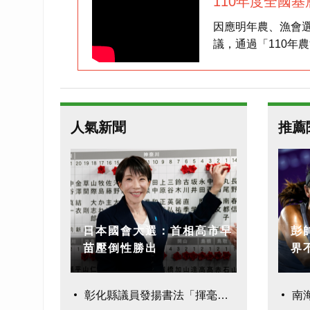
110年度全國
視廣告短片 國
因應明年農、漁會
議，通過「110年
民說，應合作杜絕
人氣新聞
推薦
日本國會大選：首相高市早
彭
苗壓倒性勝出
界
彰化縣議員發揚書法「揮毫
南