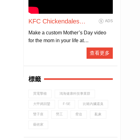
KFC Chickendales
ADS
Mother’s Day
Make a custom Mother’s Day video
for the mom in your life at
CHICKENDALES.COM. Then head
查看更多
on over to KFC and let the Colonel do
the cooking with our brand new
Cinnabon Dessert Biscuits, available
標籤
start
買電擊槍
鴻海健康科技事業群
大甲媽回鑾
F-5E
比豬內臟還臭
雙子座
勞工
脅迫
亂象
藝術家