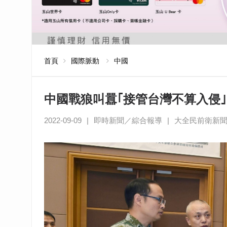
首頁
國際脈動
中國
中國戰狼叫囂｢接管台灣不算入侵
2022-09-09
|
即時新聞／綜合報導
|
大全民前衛新