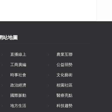
網站地圖
直播線上
農業互聯
工商廣編
公益弱勢
時事社會
文化藝術
政治經濟
校園社區
國際脈動
醫療亮點
地方生活
科技趨勢