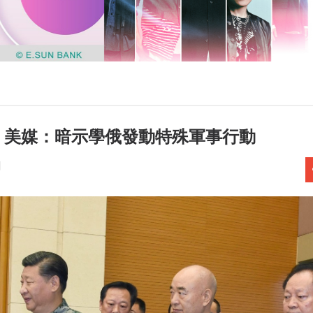
｣ 美媒：暗示學俄發動特殊軍事行動
聞