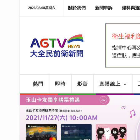
關於我們
新聞申訴
爆料與邀
2026/08/08星期六
衛生福利
指揮中心再
適症狀，應
熱門
即時
影音
直播線上