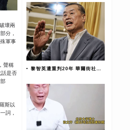
，破壞兩
一部分，
特殊軍事
，聲稱
黎智英遭重判20年 華爾街社論:
此話是否
示警台灣
一部
俄羅斯以
爭一詞，