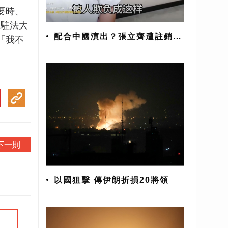
要時、
國駐法大
配合中國演出？張立齊遭註銷台
「我不
灣身分 下跪磕頭喊「對不起阿
嬤」
下一則
以國狙擊 傳伊朗折損20將領