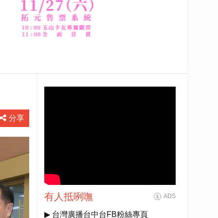
分享
有人抵咧嘸
ADS
▶ 台灣廣播台中台FB粉絲專頁