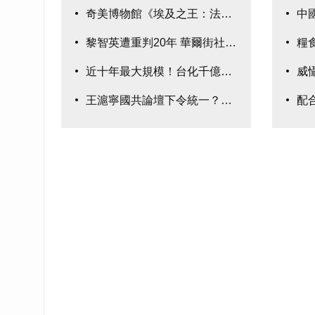
奇美博物館《埃及之王：法老》280件真跡鉅
中
黎智英遭重判20年 華爾街社論:示警台灣
糧
近十年最大規模！台化千億元聯貸案完成簽約
威
王滬寧國共論壇下令統一？國民黨：均屬臆測
配