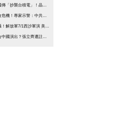
獻
國傳「抄襲台積電」！晶圓代工廠悄悄賣出7奈米晶片
食危機！專家示警：中共已大肆收購全球農地
懾！解放軍7/1西沙軍演 美軍秒啟動雙航母作戰
合中國演出？張立齊遭註銷台灣身分 下跪磕頭喊「對不起阿嬤」