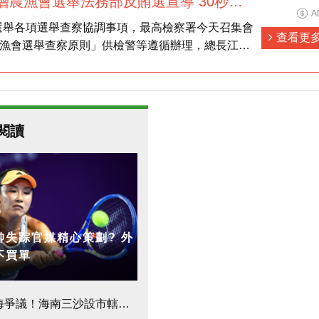
基層農漁會選舉法務部反賄選宣導 30秒電
A
語版
選舉各項選舉查察協調事項，最高檢察署今天召集會
查看更
農漁會選舉查察原則」供檢警等遵循辦理，總長江惠
賄選、假訊息介入選舉。
閱讀
帥失踪官媒精心策劃? 外
不買單
開筆」 命理師示警：不能貼這字
海爭議！海南三沙設市轄區？ 中國政府駐永興島、永暑礁