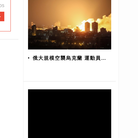
DS
多
俄大規模空襲烏克蘭 運動員爆
炸中抱頭尖叫