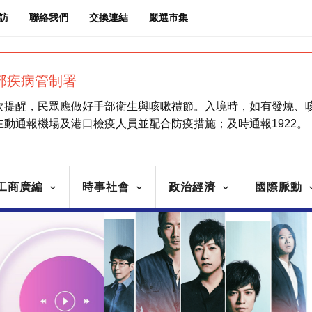
訪
聯絡我們
交換連結
嚴選市集
部疾病管制署
次提醒，民眾應做好手部衛生與咳嗽禮節。入境時，如有發燒、
主動通報機場及港口檢疫人員並配合防疫措施；及時通報1922。
工商廣編
時事社會
政治經濟
國際脈動