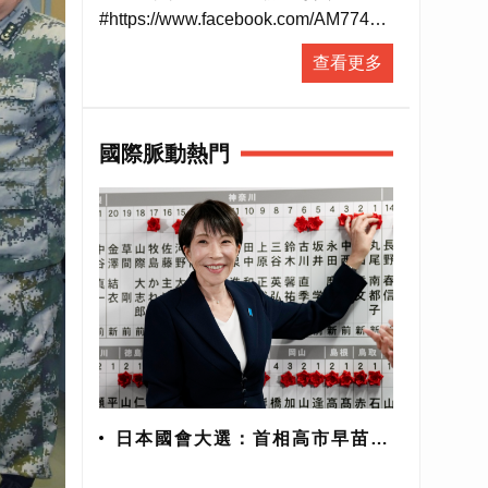
#https://www.facebook.com/AM774
▶ 有人抵咧嘸FB粉絲專頁
查看更多
#https://www.facebook.com/AnybodyHereA...
▶ 有人抵咧嘸 播客
#https://ppt.cc/fUa1mx
國際脈動熱門
每週日晚上11點歡迎收聽台灣廣播
AM774，用最多元豐富的選擇，陪伴
你的每星期。
#開啟直播小鈴鐺不漏掉最新消息
日本國會大選：首相高市早苗壓
倒性勝出