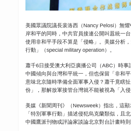
美國眾議院議長裴洛西（Nancy Pelos
岸和平的同時，中共官員接連公開叫囂統一台
使用非和平手段不算是「侵略」。美媒分析，
行動」（special military operation）。
蕭千6日接受澳大利亞廣播公司（ABC）時事
中國傾向與台灣和平統一，但也保留「非和平手段
意味北京隨時準備全面軍事入侵？蕭千竟瞎扯
份」，那解放軍接管台灣就不能被視為「入侵
美媒《新聞周刊》（Newsweek）指出，
「特別軍事行動」描述侵犯烏克蘭類似，且北
中國鷹派刊物或評論家談論北京對台計畫時則