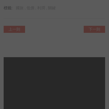
標籤:
國旅 ,
低價 ,
利潤 ,
關鍵
上一則
下一則