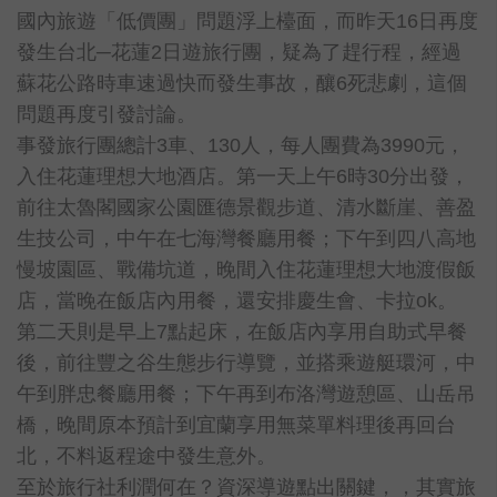
國內旅遊「低價團」問題浮上檯面，而昨天16日再度
發生台北─花蓮2日遊旅行團，疑為了趕行程，經過
蘇花公路時車速過快而發生事故，釀6死悲劇，這個
問題再度引發討論。
事發旅行團總計3車、130人，每人團費為3990元，
入住花蓮理想大地酒店。第一天上午6時30分出發，
前往太魯閣國家公園匯德景觀步道、清水斷崖、善盈
生技公司，中午在七海灣餐廳用餐；下午到四八高地
慢坡園區、戰備坑道，晚間入住花蓮理想大地渡假飯
店，當晚在飯店內用餐，還安排慶生會、卡拉ok。
第二天則是早上7點起床，在飯店內享用自助式早餐
後，前往豐之谷生態步行導覽，並搭乘遊艇環河，中
午到胖忠餐廳用餐；下午再到布洛灣遊憩區、山岳吊
橋，晚間原本預計到宜蘭享用無菜單料理後再回台
北，不料返程途中發生意外。
至於旅行社利潤何在？資深導遊點出關鍵，，其實旅