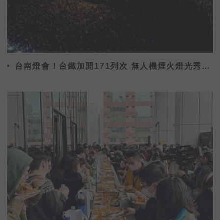
台南燈會！台鐵加開171列次 無人機煙火燈光秀假
日限定