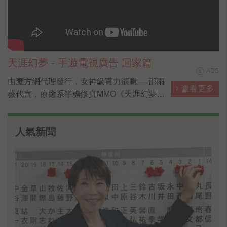
天涯幻夢 - 手遊電視廣告 回家篇
ADS
由魔方網代理發行，女神級實力演員──邵雨
查看更多
薇代言，療癒系半糖修真MMO《天涯幻夢》
──在今日正式開放，已達成50萬人預約，突
破解鎖專屬獎勵【自選萌寵坐騎禮包】、
人氣新聞
【自選戀愛稱號禮包】，以及大量元寶與開
啟「探秘真龍寶藏」高級副本的【真龍密
匙】。而首日登入的玩家，則能免費獲得邵
雨薇專屬羽翼【薇雨紛飛】！