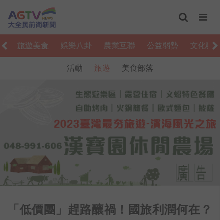
活
旅遊美食
娛樂八卦
農業互聯
公益弱勢
文化藝
活動
旅遊
美食部落
「低價團」趕路釀禍！國旅利潤何在？