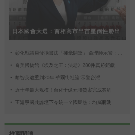
日本國會大選：首相高市早苗壓倒性勝出
彰化縣議員發揚書法「揮毫開筆」 命理師示警：不
奇美博物館《埃及之王：法老》280件真跡鉅獻
黎智英遭重判20年 華爾街社論:示警台灣
近十年最大規模！台化千億元聯貸案完成簽約
王滬寧國共論壇下令統一？國民黨：均屬臆測
推薦閱讀