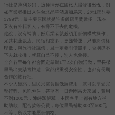
行社是薄利多銷，這種情形在國旅大爆發後出現，例
如有業者推出入住台北晶華酒店加烏來，2天1夜只要
1799元，最主要原因就是許多飯店房間數多，現在
又沒有外籍客人，有撐不下去的危機。
他說，沒有補助，飯店業者就必須用低價模式操作，
尤其花蓮飯店、民宿相當多，更難營運，只能將價格
壓低，與旅行社議價，且一定要削價競爭，否則撐不
下去就收攤，就算自己不接，別人也會接。
全台各里每年都會固定舉辦1至2次自強活動，里長帶
里民出去踏青旅遊，當然很重視安全性，也都有長期
合作的旅行社。
不少人疑惑，里民只需負擔低廉費用，就可以享受完
整行程、包吃包住，甚至有一日遊團當天來回，費用
不到1000元，陳峙穎解釋，主因各里上都有地方補
助助款、配合款等公費，每位里民補助300至500元
不等，所以才能壓低價格。