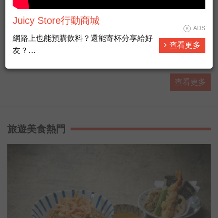
Juicy Store行動商城
ADS
AGTV Taiwan News HD Live大全民前
ADS
網路上也能預購飲料？還能寄杯分享給好
查看更多
衛新聞HD直播
友？
西瓜搶起來！中市龍井農會慶祝百週年 西瓜蜂蜜氣泡飲推
來Juicy Store，發現飲料的更多種可能❤
向通路
❤
#新聞直播 #即時新聞 #LiveNews
查看更多
炎炎夏日，街道上幾乎可見人人手上拿一
杯手搖飲料，根據資料顯示，台灣人1年
就喝掉500億元的手搖飲料，農委會農糧
署為鼓勵手搖飲料業者，能將台灣在地水
旅遊美食熱門
果納入原料之一，促進水果消費及加值運
用，今（9日）特別舉辦「台灣水果手搖
飲料比賽」，以國產香蕉、紅龍果為主要
原料開發新飲品，分兩階段