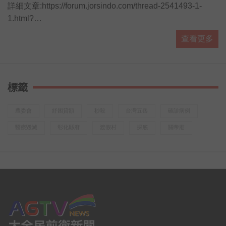
詳細文章:https://forum.jorsindo.com/thread-2541493-1-
1.html?
utm_source=youtube&amp;amp;utm_medium=YTmesg&amp
查看更多
標籤
農委會
紓困貸額
秒殺
台灣五岳
確診病例
醫療毀滅
彰化縣府
渡假村
探底
關帝廟