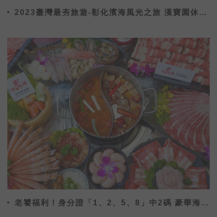
2023臺灣最夯旅遊-彰化濱海風光之旅 漢寶園休閒
農場
老饕福利！身分證「1、2、5、8」中2碼 豪華海鮮
免費吃到飽