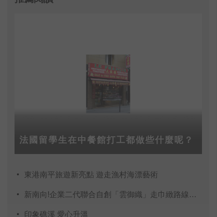
法國留學生在中餐館打工都做些什麼呢？
東港南平旅遊新亮點 遊走漁村海漂藝術
新南向!企業二代聯合自創「雲御織」走巾緻路線搶商機
印象礁溪 愛心升溫