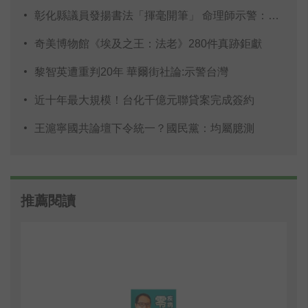
彰化縣議員發揚書法「揮毫開筆」 命理師示警：不
奇美博物館《埃及之王：法老》280件真跡鉅獻
黎智英遭重判20年 華爾街社論:示警台灣
近十年最大規模！台化千億元聯貸案完成簽約
王滬寧國共論壇下令統一？國民黨：均屬臆測
推薦閱讀