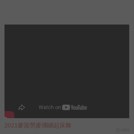
2021麥當勞麥擱睏起床舞
ADS