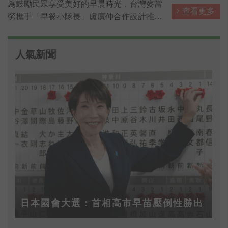
為鼓勵民眾享受美好的早晨時光，台灣麥當
查看更多
勞攜手「早餐小隊長」盧廣仲合作設計推出
「麥擱睏起床舞」，以輕快的節奏與簡單易
學的舞步，號召全民早晨動起來，麥粉跟小
人氣新聞
隊長一起跳「麥擱睏起床舞」，上傳IG還能
抽30天份免費早餐。
日本國會大選：首相高市早苗壓倒性勝出