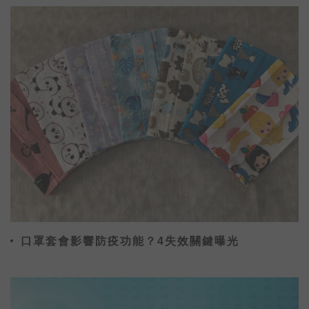
口罩套會影響防疫功能？4失效關鍵曝光