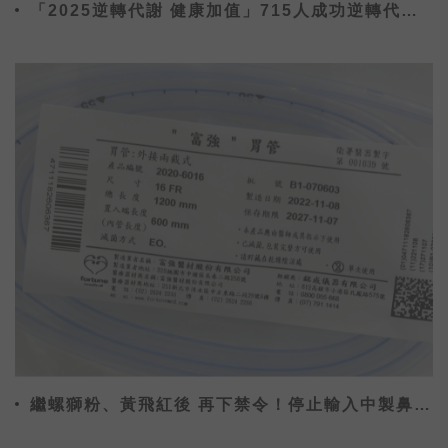
「2025逆轉代謝 健康加值」715人成功逆轉代謝
症候群
繼螺獅粉、黃飛紅後 再下禁令！停止輸入中製鼻胃
管