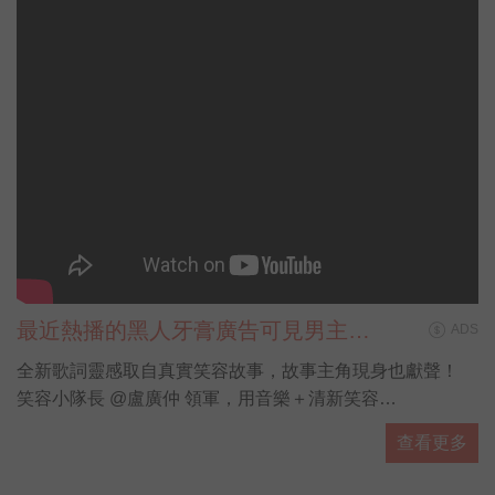
最近熱播的黑人牙膏廣告可見男主角
ADS
盧廣仲唱唱跳跳，身上的花襯衫也跟
全新歌詞靈感取自真實笑容故事，故事主角現身也獻聲！
著搶鏡，細看襯衫上不是花草植物圖
笑容小隊長 @盧廣仲 領軍，用音樂＋清新笑容
案，
為這個世界唱出最療癒的正能量！
查看更多
黑人牙膏為你貼心獻禮，萬元iPad週週送、禮券再加碼！