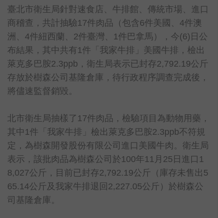
臺北市衛生局針對速食店、牛排館、傳統市場、進口
商稽查，共計抽驗17件肉品（包含6件美國、4件澳
洲、4件紐西蘭、2件臺灣、1件巴拿馬），今(6)日公
布結果，其中共有1件「我家牛排」美國牛排，檢出
萊克多巴胺2.3ppb，衛生局表示已封存2,792.19公斤
存放於樹森公司基隆倉庫，待行政程序調查完成後，
將儘速監督銷毀。
北市衛生局抽樣了17件肉品，檢驗項目為動物用藥，
其中1件「我家牛排」檢出萊克多巴胺2.3ppb不符規
定，為樹森開發股份有限公司進口美國牛肉。衛生局
表示，該批肉品為樹森公司於100年11月25日進口1
8,027公斤，目前已封存2,792.19公斤（庫存未售出5
65.14公斤及我家牛排退回2,227.05公斤）於樹森公
司基隆倉庫。