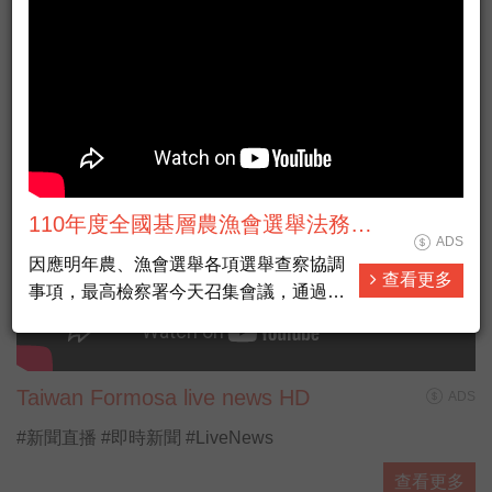
110年度全國基層農漁會選舉法務部
ADS
反賄選宣導 30秒電視廣告短片 國語
因應明年農、漁會選舉各項選舉查察協調
查看更多
版
事項，最高檢察署今天召集會議，通過
「110年農漁會選舉查察原則」供檢警等
遵循辦理，總長江惠民說，應合作杜絕賄
選、假訊息介入選舉。
Taiwan Formosa live news HD
ADS
#新聞直播 #即時新聞 #LiveNews
查看更多