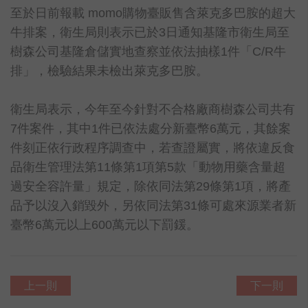
至於日前報載 momo購物臺販售含萊克多巴胺的超大
牛排案，衛生局則表示已於3日通知基隆市衛生局至
樹森公司基隆倉儲實地查察並依法抽樣1件「C/R牛
排」，檢驗結果未檢出萊克多巴胺。
衛生局表示，今年至今針對不合格廠商樹森公司共有
7件案件，其中1件已依法處分新臺幣6萬元，其餘案
件刻正依行政程序調查中，若查證屬實，將依違反食
品衛生管理法第11條第1項第5款「動物用藥含量超
過安全容許量」規定，除依同法第29條第1項，將產
品予以沒入銷毀外，另依同法第31條可處來源業者新
臺幣6萬元以上600萬元以下罰鍰。
上一則
下一則