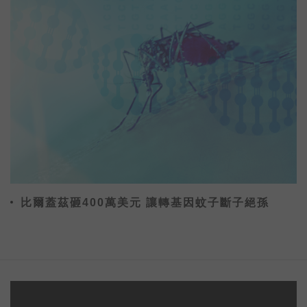
比爾蓋茲砸400萬美元 讓轉基因蚊子斷子絕孫