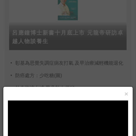
呂應鐘博士新書十月底上市 元龍帝研訪卓
越人物談養生
彰基為思覺失調症病友打氣 及早治療減輕機能退化
防癌處方：少吃糖(圖)
外食族逾七成 男凸肚女便秘
×
楊局長：群策群力找回民眾對臺灣食品安全的信任感
熬夜後如何保養？必勝守則大公開