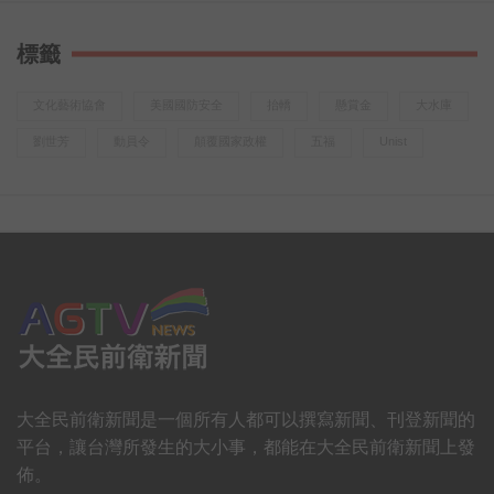
4/25-6/2期間買黑人牙膏牙刷任一商品
前往登錄發票即可參加 https://bit.ly/2VBiN9J
標籤
越
文化藝術協會
美國國防安全
抬轎
懸賞金
大水庫
劉世芳
動員令
顛覆國家政權
五福
Unist
大全民前衛新聞是一個所有人都可以撰寫新聞、刊登新聞的
平台，讓台灣所發生的大小事，都能在大全民前衛新聞上發
佈。