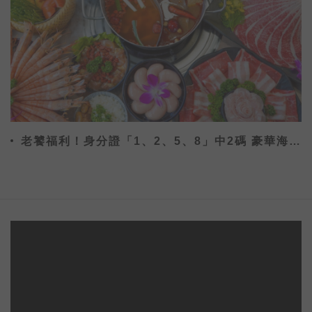
老饕福利！身分證「1、2、5、8」中2碼 豪華海鮮
免費吃到飽