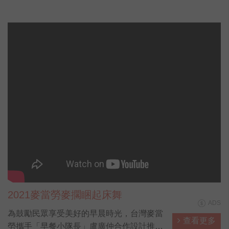
2021麥當勞麥擱睏起床舞
ADS
為鼓勵民眾享受美好的早晨時光，台灣麥當
查看更多
勞攜手「早餐小隊長」盧廣仲合作設計推出