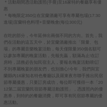
＊活動期間憑活動護照(手冊)至16家特約餐廳享有優
惠
＊每晚限定350位在宜蘭酒廠可享有專屬包場(17:30
進場)宜蘭特色料理+音樂晚會(每位300元)
在吃的部分，今年延伸出兩個不同的方向。首先，我
們在活動的這五天中，於宜蘭酒廠推出「限量、包
場」的專屬音樂晚宴活動，每天僅限量350個名額可
以參加專屬的晚宴活動，先報先贏，額滿為止!在訂
房時，請務必告知民宿主人，要報名晚宴活動唷!訂
不到專屬晚宴的朋友們，也別擔心!今年，我們與宜
蘭縣內16家知名特色餐廳以及羅東夜市聯手推出民宿
節專屬優惠，只要訂房成功，每位即可獲得一本「20
12第二屆宜蘭民宿節專屬活動護照」，憑護照內的優
惠券，到特約的餐廳消費，即可享有民宿節專屬的優
惠活動。