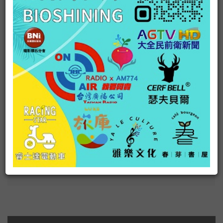
日本最大自助旅遊媒體Traicy推出台灣
版！
如何最划算的住酒店？
交通部觀光局推動台日觀光 李毓芬及佐藤麻衣任美麗大
日本觀光突破兩千萬人 A-Lin「隨心所遇」推旅遊
印象礁溪 愛心升溫
2012冬戀相約在琉球行銷活動