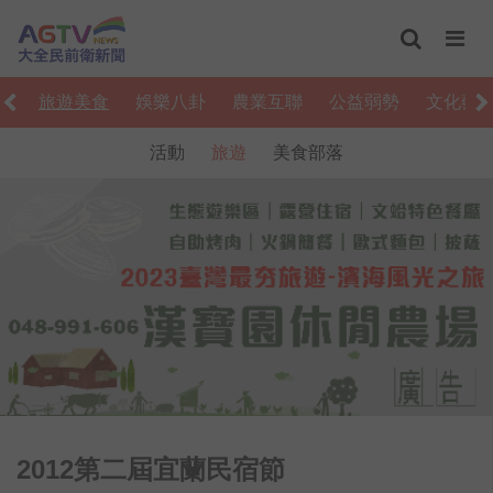
活
旅遊美食
娛樂八卦
農業互聯
公益弱勢
文化藝
活動
旅遊
美食部落
2012第二屆宜蘭民宿節