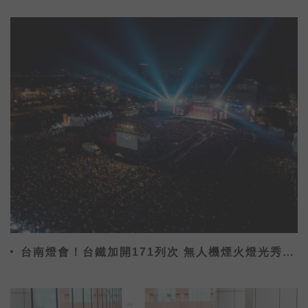
台南燈會！台鐵加開171列次 無人機煙火燈光秀假
日限定