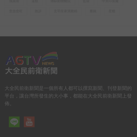
俄羅斯
遠航
傳騏動物醫院
監獄
中央印製廠
愈放愈旺
敗訴
玄羽皇家滴雞精
臺鐵
星艦
大全民前衛新聞是一個所有人都可以撰寫新聞、刊登新聞的
平台，讓台灣所發生的大小事，都能在大全民前衛新聞上發
佈。