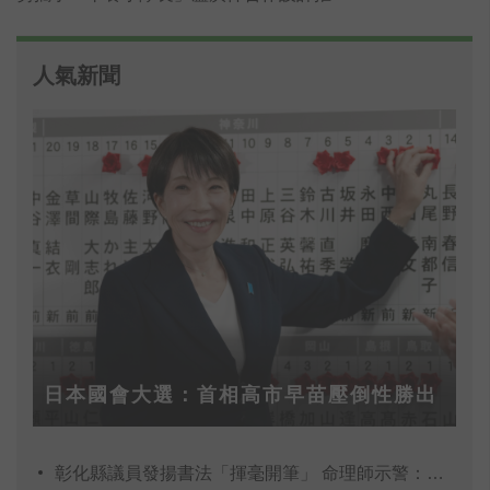
「麥擱睏起床舞」，以輕快的節奏與簡單易
學的舞步，號召全民早晨動起來，麥粉跟小
人氣新聞
隊長一起跳「麥擱睏起床舞」，上傳IG還能
抽30天份免費早餐。
日本國會大選：首相高市早苗壓倒性勝出
彰化縣議員發揚書法「揮毫開筆」 命理師示警：不