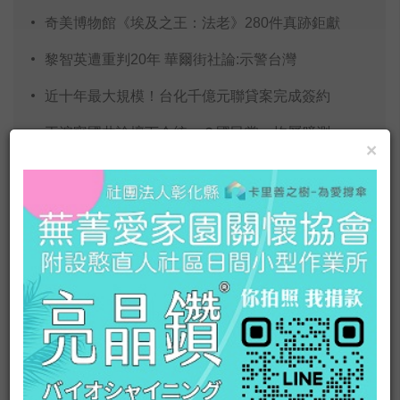
奇美博物館《埃及之王：法老》280件真跡鉅獻
黎智英遭重判20年 華爾街社論:示警台灣
近十年最大規模！台化千億元聯貸案完成簽約
王滬寧國共論壇下令統一？國民黨：均屬臆測
×
推薦閱讀